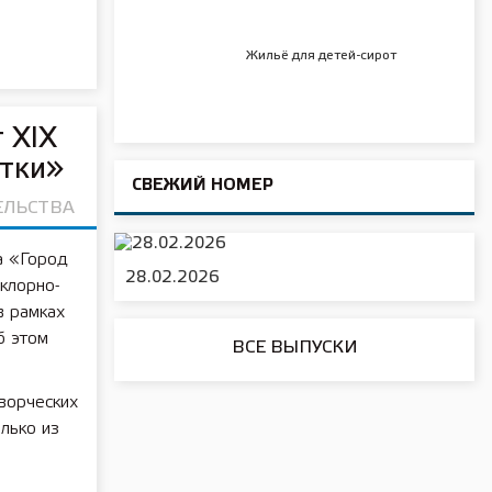
Жильё для детей-сирот
 XIX
ятки»
СВЕЖИЙ НОМЕР
ЕЛЬСТВА
а «Город
28.02.2026
клорно-
в рамках
б этом
ВСЕ ВЫПУСКИ
ворческих
олько из