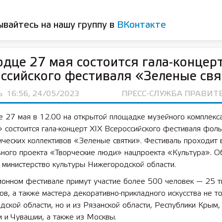
вайтесь на нашу группу в
ВКонтакте
одце 27 мая состоится гала-концерт
ссийского фестиваля «Зеленые св
Ь
16:56, 24/05/2023
ПРЕСС-СЛУЖБА ПРАВИТ
е 27 мая в 12.00 на открытой площадке музейного комплекс
 состоится гала-концерт XIX Всероссийского фестиваля фоль
ческих коллективов «Зеленые святки». Фестиваль проходит 
ного проекта «Творческие люди» нацпроекта «Культура». О
 министерство культуры Нижегородской области.
ионном фестивале примут участие более 500 человек — 25 т
ов, а также мастера декоративно-прикладного искусства не т
ской области, но и из Рязанской области, Республики Крым,
 и Чувашии, а также из Москвы.