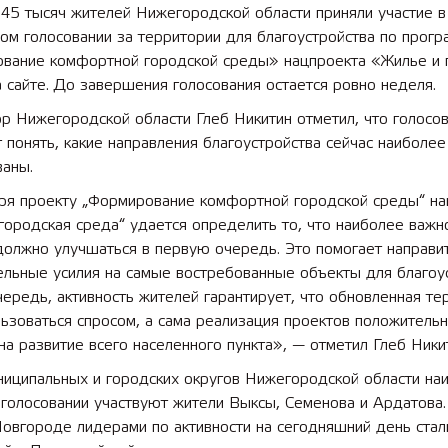
45 тысяч жителей Нижегородской области приняли участие в
ом голосовании за территории для благоустройства по прог
вание комфортной городской среды» нацпроекта «Жилье и 
 сайте. До завершения голосования остается ровно неделя.
р Нижегородской области Глеб Никитин отметил, что голосо
 понять, какие направления благоустройства сейчас наиболее
ваны.
ря проекту „Формирование комфортной городской среды“ на
городская среда“ удается определить то, что наиболее важн
должно улучшаться в первую очередь. Это помогает направи
льные усилия на самые востребованные объекты для благоус
ередь, активность жителей гарантирует, что обновленная те
ьзоваться спросом, а сама реализация проектов положитель
на развитие всего населенного пункта», — отметил Глеб Ники
ниципальных и городских округов Нижегородской области на
 голосовании участвуют жители Выксы, Семенова и Ардатова.
овгороде лидерами по активности на сегодняшний день стал