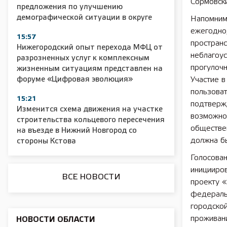
Сормовски
предложения по улучшению
демографической ситуации в округе
Напомним
2025 11 01 Сельское хозяйство 2025
2025 11 01 55
ежегодно
15:57
пространс
Нижегородский опыт перехода МФЦ от
неблагоус
разрозненных услуг к комплексным
прогулоч
жизненным ситуациям представлен на
форуме «Цифровая эволюция»
Участие в
пользоват
15:21
подтверж
Изменится схема движения на участке
возможнос
строительства кольцевого пересечения
обществе
на въезде в Нижний Новгород со
должна б
стороны Кстова
Голосован
иницииро
ВСЕ НОВОСТИ
проекту «
федераль
городско
проживан
НОВОСТИ ОБЛАСТИ