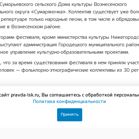
 Суморьевского сельского Дома культуры Вознесенского
ьного округа «Сумаряночка». Коллектив существует уже бол
о репертуаре только народные песни, в том числе и обрядовы
ие в Вознесенском районе.
торами фестиваля, кроме министерства культуры Нижегородс
выступают администрация Городецкого муниципального район
ное управление культурно-образовательными проектами.
 что за время существования фестиваля в нем приняли учас
еловек — фольклорно-этнографические коллективы из 30 ре
 «Культура» реализуется в соответствии с указом президен
сайт pravda-lsk.ru, Вы соглашаетесь с обработкой персональ
а Путина «О национальных целях развития Российской Феде
Политика конфиденциальности
о 2030 года». Он включает три федеральных проекта: «Куль
«Творческие люди» и «Цифровая культура».
Принять
вайтесь на нашу группу в
ВКонтакте