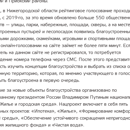
й и Приокский районы.
, в Нижегородской области рейтинговое голосование проход
 лет СОШ №2
2025 11 01 Земли
, с 2019-го, за это время обновлено больше 550 обществен
сельскохозяйственного назна
тв — улицы, парки, набережные, площади, скверы, а на мест
троенных пустырей и лесопосадок появились благоустроенны
ными дорожками, скамейками, игровыми и спортивными площа
 онлайн-голосовании на сайте займет не более пяти минут. Е
ель на данном сайте не регистрировался, то потребуется
дение номера телефона через СМС. После этого представит
ть изучить концепции благоустройства и выбрать из списка 
нную территорию, которая, по мнению участвующего в голос
ыть благоустроена в первую очередь.
ие за новые объекты благоустройства организовано по
ванному президентом России Владимиром Путиным национал
Жилье и городская среда». Нацпроект включает в себя пять
ных проектов: «Ипотека», «Жилье», «Формирование комфо
й среды», «Обеспечение устойчивого сокращения непригодно
ия жилищного фонда» и «Чистая вода».