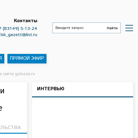
Контакты
7 (83149) 5-13-24
lsk_gazett@list.ru
Я
ПРЯМОЙ ЭФИР
 сайте golosza.ru
ИНТЕРВЬЮ
ли
е
ЕЛЬСТВА