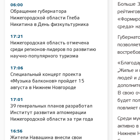
Больше 3
06:00
Обращение губернатора
рейтингов
Нижегородской области Глеба
«Формиро
Никитина в День физкультурника
среда» на
17:21
Губернато
Нижегородская область отмечена
позволяет
среди регионов-лидеров по развитию
востребо
научно-популярного туризма
«Благода
17:06
„Жилье и 
Специальный концерт проекта
людей и 
«Музыка балконов» пройдет 15
дополните
августа в Нижнем Новгороде
В свою оч
17:01
будет пол
39 генеральных планов разработал
повлияет 
Институт развития агломерации
Среди му
Нижегородской области за три года
активно в
16:56
Нижнем Н
Жители Навашина внесли свои