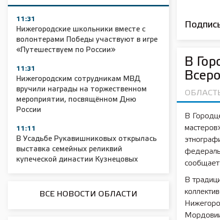
11:31
Подписы
Нижегородские школьники вместе с
волонтерами Победы участвуют в игре
«Путешествуем по России»
В Гор
11:31
Всеро
Нижегородским сотрудникам МВД
вручили награды на торжественном
ОБЛАСТ
мероприятии, посвящённом Дню
России
В Городц
мастеров»
11:11
В Усадьбе Рукавишниковых открылась
этнографи
выставка семейных реликвий
федераль
купеческой династии Кузнецовых
сообщает
В традиц
коллектив
ВСЕ НОВОСТИ ОБЛАСТИ
Нижегород
Мордовии