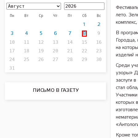
Фестивал
лето. Зе
Пн
Вт
Ср
Чт
Пт
Сб
Вс
комплекс,
1
2
9
В програ
3
4
5
6
7
8
Городца, 
10
11
12
13
14
15
16
на котор
17
18
19
20
21
22
23
изделий н
24
25
26
27
28
29
30
Среди уч
31
узоры» До
заслуги в
стал обл
ПИСЬМО В ГАЗЕТУ
Участники
которых в
изготовле
нематериа
«Антолог
Кроме тог