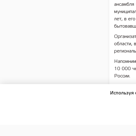
ансамбля
муниципал
лет, в ег
бытовавш
Организа
области, 
региональ
Напомним,
10 000 ч
России.
Нацпроект
Используя 
Владимир
период д
среда», 
Подписы