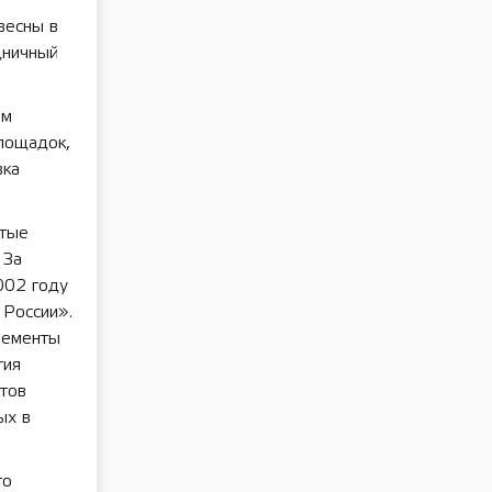
весны в
дничный
ам
площадок,
вка
отые
 За
002 году
 России».
лементы
гия
тов
ых в
го