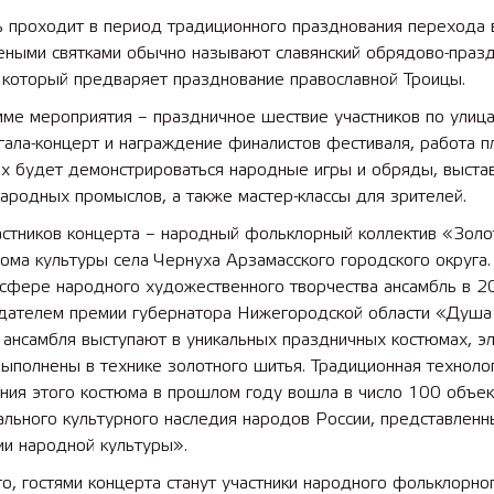
ь проходит в период традиционного празднования перехода 
леными святками обычно называют славянский обрядово-праз
 который предваряет празднование православной Троицы.
мме мероприятия – праздничное шествие участников по улиц
гала-концерт и награждение финалистов фестиваля, работа 
ых будет демонстрироваться народные игры и обряды, выста
ародных промыслов, а также мастер-классы для зрителей.
астников концерта – народный фольклорный коллектив «Зол
ма культуры села Чернуха Арзамасского городского округа.
 сфере народного художественного творчества ансамбль в 2
адателем премии губернатора Нижегородской области «Душа
 ансамбля выступают в уникальных праздничных костюмах, э
ыполнены в технике золотного шитья. Традиционная техноло
ния этого костюма в прошлом году вошла в число 100 объек
льного культурного наследия народов России, представленн
ии народной культуры».
о, гостями концерта станут участники народного фольклорно