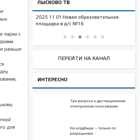
ЛЫСКОВО ТВ
ит
2025 11 01 Новая образовательная
ных
чения
площадка в д/с №16
е
е парки с
дками.
сли раньше
ПЕРЕЙТИ НА КАНАЛ
ся
одну
овании,
ИНТЕРЕСНО
Три вопроса о дистанционном
ьному
электронном голосовании
ртной
го для
На кладбище – только по
разрешению