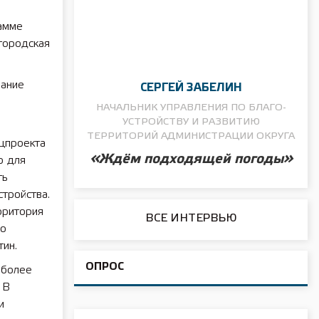
рамме
городская
вание
СЕРГЕЙ ЗАБЕЛИН
НАЧАЛЬНИК УПРАВЛЕНИЯ ПО БЛАГО­
УСТРОЙСТВУ И РАЗВИТИЮ
ТЕРРИТОРИЙ АДМИНИСТРАЦИИ ОКРУГА
цпроекта
«Ждём подходящей погоды»
о для
ть
тройства.
рритория
ВСЕ ИНТЕРВЬЮ
но
тин.
ОПРОС
иболее
 В
и