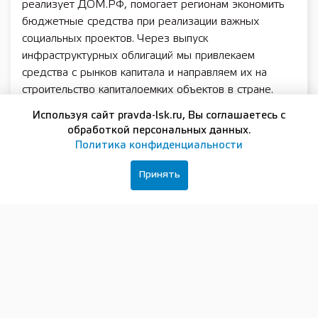
реализует ДОМ.РФ, помогает регионам экономить
бюджетные средства при реализации важных
социальных проектов. Через выпуск
инфраструктурных облигаций мы привлекаем
средства с рынков капитала и направляем их на
строительство капиталоемких объектов в стране.
Сегодня мы подписали соглашение, по которому
Используя сайт pravda-lsk.ru, Вы соглашаетесь с
Нижегородская область получит такое
обработкой персональных данных.
финансирование, и уже к концу 2028 года в городе
Политика конфиденциальности
будут построены новые магистральные сети», –
рассказал Александр Аксаков.
Принять
«В районе Новинок и Ольгино правительство
Нижегородской области реализует самый
масштабный проект комплексного развития
территории – строительство современного жилья со
всей необходимой для комфортной жизни
социальной инфраструктурой. Безусловно, такие
проекты должны быть обеспечены современными