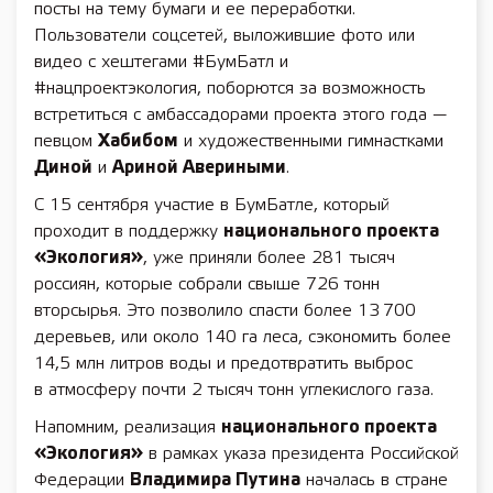
посты на тему бумаги и ее переработки.
Пользователи соцсетей, выложившие фото или
видео с хештегами #БумБатл и
#нацпроектэкология, поборются за возможность
встретиться с амбассадорами проекта этого года —
певцом
Хабибом
и художественными гимнастками
Диной
и
Ариной Авериными
.
С 15 сентября участие в БумБатле, который
проходит в поддержку
национального проекта
«Экология»
, уже приняли более 281 тысяч
россиян, которые собрали свыше 726 тонн
вторсырья. Это позволило спасти более 13 700
деревьев, или около 140 га леса, сэкономить более
14,5 млн литров воды и предотвратить выброс
в атмосферу почти 2 тысяч тонн углекислого газа.
Напомним, реализация
национального проекта
«Экология»
в рамках указа президента Российской
Федерации
Владимира Путина
началась в стране