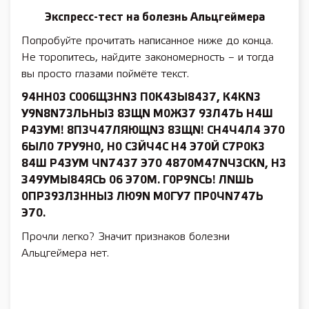
Экспресс-тест на болезнь Альцгеймера
Попробуйте прочитать написанное ниже до конца.
Не торопитесь, найдите закономерность – и тогда
вы просто глазами поймёте текст.
94НН03 С006Щ3НN3 П0К4ЗЫ8437, К4КN3
У9N8N73ЛЬНЫ3 83ЩN М0Ж37 93Л47Ь Н4Ш
Р4ЗУМ! 8П3Ч47ЛЯЮЩN3 83ЩN! СН4Ч4Л4 Э70
6ЫЛ0 7РУ9Н0, Н0 С3ЙЧ4С Н4 Э70Й С7Р0К3
84Ш Р4ЗУМ ЧN7437 Э70 4870М47NЧ3СКN, Н3
З49УМЫ84ЯСЬ 06 Э70М. Г0Р9NСЬ! ЛNШЬ
0ПР393Л3ННЫ3 ЛЮ9N М0ГУ7 ПР0ЧN747Ь
Э70.
Прочли легко? Значит признаков болезни
Альцгеймера нет.