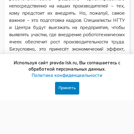
непосредственно на наших производителей – тех,
кому предстоит их внедрять. Но, пожалуй, самое
важное – это подготовка кадров. Специалисты НГТУ
и Центра будут выезжать на предприятия, чтобы
выявлять участки, где внедрение робототехнических
ячеек обеспечит рост производительности труда.
Безусловно, это принесёт экономический эффект,
поэтому мы уверены, что услуги технологического
Используя сайт pravda-lsk.ru, Вы соглашаетесь с
консалтинга и аудита со стороны Центра
обработкой персональных данных.
робототехники будут востребованы
Политика конфиденциальности
промышленностью. Коллеги уже озвучили план –
ежегодно до 15 заводов будут проходить такой
Принять
аудит», – отметил губернатор Нижегородской
области Глеб Никитин.
Аудит производственных процессов и
подбор решений для повышения эффективности
предприятий будет проводиться совместно с
экспертами Регионального центра компетенций при