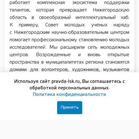
работает комплексная экосистема поддержки
талантов, которая превращает Нижегородскую
область в своеобразный интеллектуальный хаб.
К примеру, Совет молодых учёных наряду
с Нижегородским научно-образовательным центром
помогает профессиональному становлению молодых
исследователей. Мы расширили сеть молодежных
центров. Возрожденные и вновь открытые
пространства в муниципалитетах региона становятся
домами для волонтеров, художников, музыкантов
и общественников.
Используя сайт pravda-lsk.ru, Вы соглашаетесь с
Будущее рождается из смелых идей,
обработкой персональных данных.
Политика конфиденциальности
интеллекта и вовлечённости молодых людей, кто
готов брать на себя ответственность. Ребята,
Принять
дерзайте, пробуйте, ошибайтесь и снова идите
вперед. Я желаю вам неиссякаемой веры в себя!
С праздником!