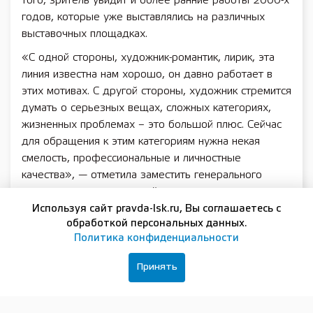
того, зритель увидит и более ранние работы 2000-х
годов, которые уже выставлялись на различных
выставочных площадках.
«С одной стороны, художник-романтик, лирик, эта
линия известна нам хорошо, он давно работает в
этих мотивах. С другой стороны, художник стремится
думать о серьезных вещах, сложных категориях,
жизненных проблемах – это большой плюс. Сейчас
для обращения к этим категориям нужна некая
смелость, профессиональные и личностные
качества», — отметила заместить генерального
директора по выставочной деятельности
Нижегородского художественного музея Наталья
Используя сайт pravda-lsk.ru, Вы соглашаетесь с
обработкой персональных данных.
Соколова.
Политика конфиденциальности
Экспозиция персональной выставки Алексея
Чернигина строится вокруг визуального и
Принять
философского образа перекрестка — места, где
сходятся и расходятся пути, где сталкиваются