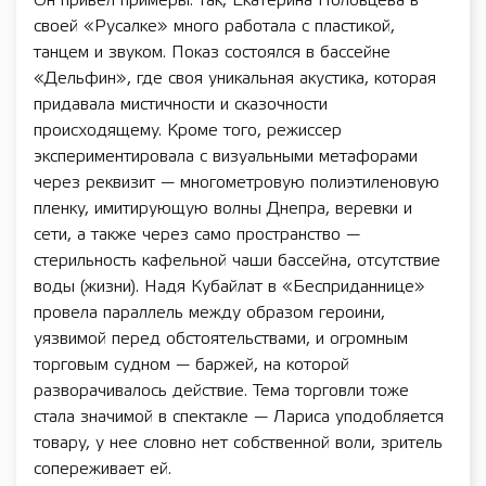
Он привел примеры: так, Екатерина Половцева в
своей «Русалке» много работала с пластикой,
танцем и звуком. Показ состоялся в бассейне
«Дельфин», где своя уникальная акустика, которая
придавала мистичности и сказочности
происходящему. Кроме того, режиссер
экспериментировала с визуальными метафорами
через реквизит — многометровую полиэтиленовую
пленку, имитирующую волны Днепра, веревки и
сети, а также через само пространство —
стерильность кафельной чаши бассейна, отсутствие
воды (жизни). Надя Кубайлат в «Бесприданнице»
провела параллель между образом героини,
уязвимой перед обстоятельствами, и огромным
торговым судном — баржей, на которой
разворачивалось действие. Тема торговли тоже
стала значимой в спектакле — Лариса уподобляется
товару, у нее словно нет собственной воли, зритель
сопереживает ей.