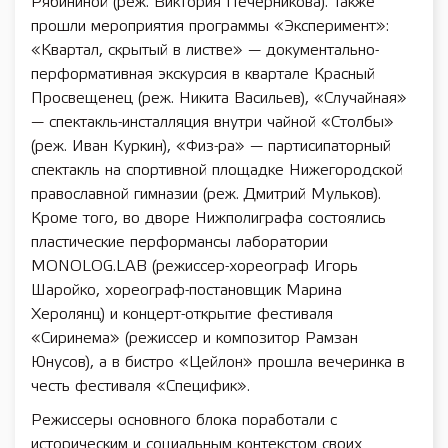
Рябининой (реж. Виктория Печерникова). Также
прошли мероприятия программы «Эксперимент»:
«Квартал, скрытый в листве» — документально-
перформативная экскурсия в квартале Красный
Просвещенец (реж. Никита Васильев), «Случайная»
— спектакль-инсталляция внутри чайной «Столбы»
(реж. Иван Куркин), «Физ-ра» — партисипаторный
спектакль на спортивной площадке Нижегородской
православной гимназии (реж. Дмитрий Мульков).
Кроме того, во дворе Нижполиграфа состоялись
пластические перформансы лаборатории
MONOLOG.LAB (режиссер-хореограф Игорь
Шаройко, хореограф-постановщик Марина
Херолянц) и концерт-открытие фестиваля
«Сиринема» (режиссер и композитор Рамзан
Юнусов), а в бистро «Цейлон» прошла вечеринка в
честь фестиваля «Специфик».
Режиссеры основного блока поработали с
историческим и социальным контекстом своих