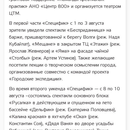
практик» АНО «Центр 800» и организуется театром
ЦТМ.
В первой части «Специфик» с 1 по 3 августа
зрители увидели спектакли «Бесприданница» на
барже, пришвартованной к берегу Волги (реж. Надя
Кубайлат), «Мещане» в закрытом ТЦ «Этажи» (реж.
Ярослав Жевнеров) и «Яма» на фасаде чайной
«Столбы» (реж. Артем Устинов). Также желающие
посетили лекции о творческом осмыслении города,
организованные совместно с командой проекта
«Городские экспедиции».
Во время второго уикенда «Специфик» — с 8 по 10
августа –состоялись спектакли основного блока:
«Русалка» в действующем и спущенном на лето
бассейне «Дельфин» (реж. Екатерина Половцева),
«Калина красная» в яхт-клубе «Ока» (реж.
Константин Соя), «Дядя Ваня» во дворе усадьбы