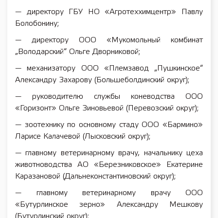
— директору ГБУ НО «Агротеххимцентр» Павлу
Болобонину;
— директору ООО «Мукомольный комбинат
„Володарский“ Ольге Дворниковой;
— механизатору ООО «Племзавод „Пушкинское“
Александру Захарову (Большеболдинский округ);
— руководителю службы коневодства ООО
«Горизонт» Ольге Зиновьевой (Перевозский округ);
— зоотехнику по основному стаду ООО «Бармино»
Ларисе Калачевой (Лысковский округ);
— главному ветеринарному врачу, начальнику цеха
животноводства АО «Березниковское» Екатерине
Каразановой (Дальнеконстантиновский округ);
— главному ветеринарному врачу ООО
«Бутурлинское зерно» Александру Мешкову
(Бутурлинский округ);