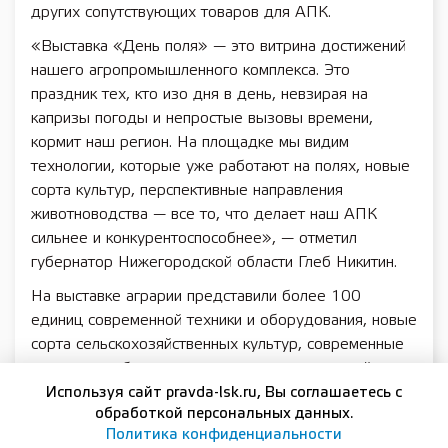
других сопутствующих товаров для АПК.
«Выставка «День поля» — это витрина достижений
нашего агропромышленного комплекса. Это
праздник тех, кто изо дня в день, невзирая на
капризы погоды и непростые вызовы времени,
кормит наш регион. На площадке мы видим
технологии, которые уже работают на полях, новые
сорта культур, перспективные направления
животноводства — все то, что делает наш АПК
сильнее и конкурентоспособнее», — отметил
губернатор Нижегородской области Глеб Никитин.
На выставке аграрии представили более 100
единиц современной техники и оборудования, новые
сорта сельскохозяйственных культур, современные
решения в области питания и защиты растений, а
также цифровые сервисы для агробизнеса.
Используя сайт pravda-lsk.ru, Вы соглашаетесь с
обработкой персональных данных.
«День поля» — это площадка демонстрации
Политика конфиденциальности