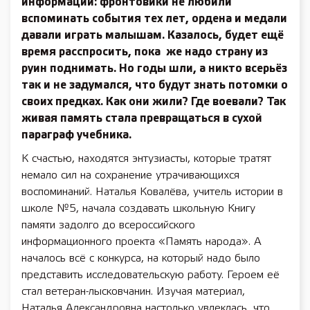
информации: фронтовики не любили
вспоминать события тех лет, ордена и медали
давали играть малышам. Казалось, будет ещё
время расспросить, пока же надо страну из
руин поднимать. Но годы шли, а никто всерьёз
так и не задумался, что будут знать потомки о
своих предках. Как они жили? Где воевали? Так
живая память стала превращаться в сухой
параграф учебника.
К счастью, находятся энтузиасты, которые тратят
немало сил на сохранение утрачивающихся
воспоминаний. Наталья Ковалёва, учитель истории в
школе №5, начала создавать школьную Книгу
памяти задолго до всероссийского
информационного проекта «Память народа». А
началось всё с конкурса, на который надо было
представить исследовательскую работу. Героем её
стал ветеран-лысковчанин. Изучая материал,
Наталья Александровна настолько ­увлеклась, что