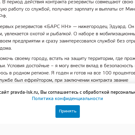
е. В период действия контракта резервисты совмещают свою
ую работу со службой, получают зарплату и выплаты от Мин
РФ.
первых резервистов «БАРС НН» — нижегородец Эдуард. Он
, увлекается охотой и рыбалкой. О наборе в мобилизационн
своем предприятии и сразу заинтересовался службой без отр
дома.
мочь своему городу, встать на защиту территории, где про
ьи. Условия достойные – я могу внести вклад в безопасность 
юсь в родном регионе. Я годен и готов на все 100 процентов
службе был ефрейтором, при заключении контракта звание
ся, и доплаты будут повыше», — отметил Эдуард.
сайт pravda-lsk.ru, Вы соглашаетесь с обработкой персональ
т Александр считает, «БАРС НН» — это уникальная для муж
Политика конфиденциальности
ть совместить гражданскую работу и военную службу. Поэто
Принять
упить в ряды территориальных защитников.
жегородской области знаем об атаках вражеских дронов. В
сти нашего региона касаются всех жителей. Я решил не оста