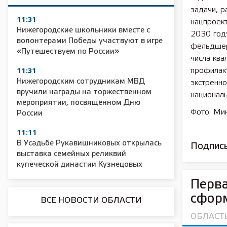
задачи, 
11:31
нацпроек
Нижегородские школьники вместе с
2030 год
волонтерами Победы участвуют в игре
фельдшер
«Путешествуем по России»
числа кв
профилакт
11:31
Нижегородским сотрудникам МВД
экстренно
вручили награды на торжественном
национал
мероприятии, посвящённом Дню
Фото: Ми
России
11:11
В Усадьбе Рукавишниковых открылась
Подписы
выставка семейных реликвий
купеческой династии Кузнецовых
Перва
сформ
ВСЕ НОВОСТИ ОБЛАСТИ
ОБЛАСТ