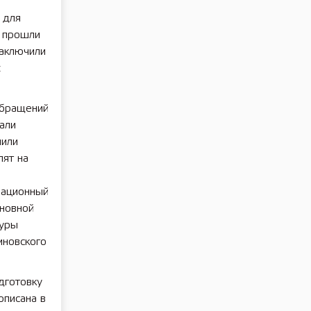
 для
 прошли
заключили
х
обращений
али
чили
пят на
зационный
сновной
туры
иновского
дготовку
описана в