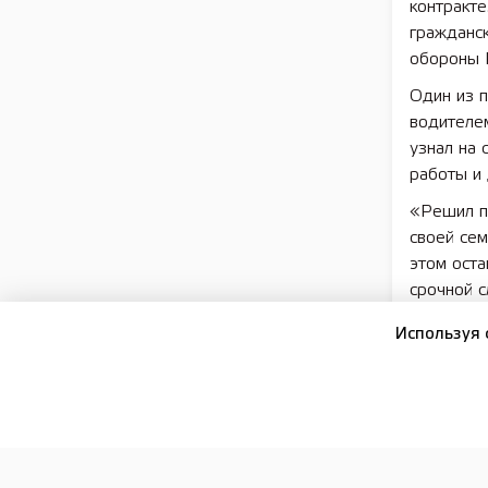
контракт
гражданск
обороны 
Один из 
водителем
узнал на 
работы и 
«Решил по
своей сем
этом оста
срочной 
учитывает
Используя 
Резервис
возможнос
решил вст
«Мы в Ни
безопасно