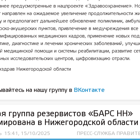
ранее предусмотренные в нацпроекте «Здравоохранение». Н
т направлен на ожидаемое увеличение продолжительности жи
у и предполагает дальнейшее обновление поликлиник, амбул
ско-акушерских пунктов, привлечение в медучреждения все
алифицированных медицинских кадров, применение новых под
ике, диагностике и лечении хронических заболеваний, улучш
й медицинской помощи и системы реабилитации, развитие се
ьных исследовательских центров, цифровизацию отрасли.
нздрав Нижегородской области
вайтесь на нашу группу в
ВКонтакте
я группа резервистов «БАРС НН»
ирована в Нижегородской области
Ь
15:41, 15/10/2025
ПРЕСС-СЛУЖБА ПРАВИТ