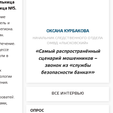
ольница
ница №5.
ние
ель и
егиона.
ОКСАНА КУРБАКОВА
н.
НАЧАЛЬНИК СЛЕДСТВЕННОГО ОТДЕЛА
ОМВД «ЛЫСКОВСКИЙ»
лечение.
цессе
«Самый распространённый
ули в
сценарий мошенников –
звонок из «службы
х
безопасности банка»»
ологии
ния.
ВСЕ ИНТЕРВЬЮ
оватей.
ами,
ОПРОС