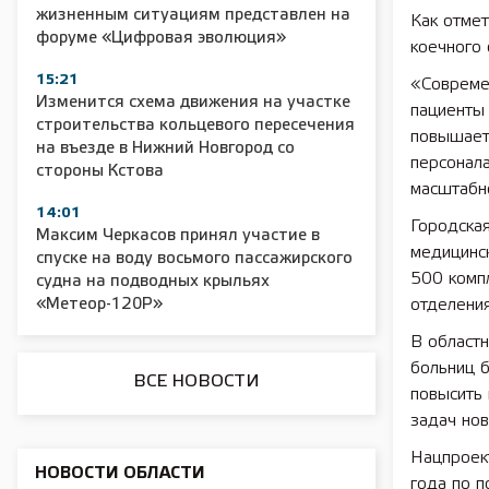
жизненным ситуациям представлен на
Как отме
форуме «Цифровая эволюция»
коечного
15:21
«Совреме
Изменится схема движения на участке
пациенты 
строительства кольцевого пересечения
2025 11 01 Сельское хозяйство 2025
2025 11 01 55
повышает
на въезде в Нижний Новгород со
персонала
стороны Кстова
масштабно
14:01
Городска
Максим Черкасов принял участие в
медицинск
спуске на воду восьмого пассажирского
500 компл
судна на подводных крыльях
«Метеор-120Р»
отделени
В област
больниц 
ВСЕ НОВОСТИ
повысить
задач нов
Нацпроек
НОВОСТИ ОБЛАСТИ
года по 