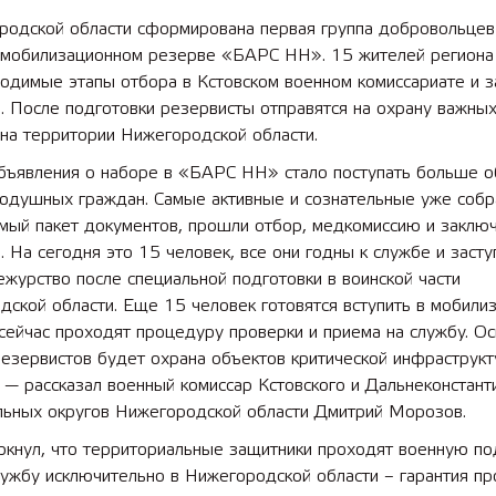
родской области сформирована первая группа добровольцев
 мобилизационном резерве «БАРС НН». 15 жителей региона
ходимые этапы отбора в Кстовском военном комиссариате и 
. После подготовки резервисты отправятся на охрану важны
на территории Нижегородской области.
бъявления о наборе в «БАРС НН» стало поступать больше 
нодушных граждан. Самые активные и сознательные уже собр
мый пакет документов, прошли отбор, медкомиссию и заклю
. На сегодня это 15 человек, все они годны к службе и засту
журство после специальной подготовки в воинской части
ской области. Еще 15 человек готовятся вступить в мобили
сейчас проходят процедуру проверки и приема на службу. О
резервистов будет охрана объектов критической инфраструк
 — рассказал военный комиссар Кстовского и Дальнеконстант
льных округов Нижегородской области Дмитрий Морозов.
ркнул, что территориальные защитники проходят военную по
лужбу исключительно в Нижегородской области – гарантия пр