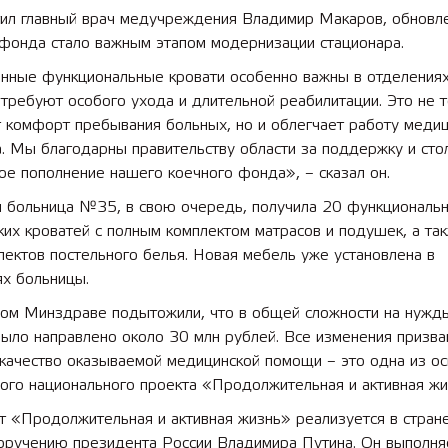
тил главный врач медучреждения Владимир Макаров, обновл
 фонда стало важным этапом модернизации стационара.
нные функциональные кровати особенно важны в отделениях
требуют особого ухода и длительной реабилитации. Это не 
 лет СОШ №2
2025 11 01 Земли
 комфорт пребывания больных, но и облегчает работу медиц
сельскохозяйственного назна
. Мы благодарны правительству области за поддержку и сто
е пополнение нашего коечного фонда», – сказал он.
я больница №35, в свою очередь, получила 20 функциональ
их кроватей с полным комплектом матрасов и подушек, а та
ектов постельного белья. Новая мебель уже установлена в
ях больницы.
ном Минздраве подытожили, что в общей сложности на нужд
было направлено около 30 млн рублей. Все изменения призв
 качество оказываемой медицинской помощи – это одна из о
ого национального проекта «Продолжительная и активная жи
т «Продолжительная и активная жизнь» реализуется в стран
поручению президента России Владимира Путина. Он выполня