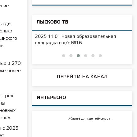
ение
ЛЫСКОВО ТВ
, где
только
2025 11 01 Новая образовательная
инского
чения
площадка в д/с №16
ль
ных и 270
кже более
ПЕРЕЙТИ НА КАНАЛ
ы трех
ИНТЕРЕСНО
аны
сновных
знь».
Жильё для детей-сирот
е с 2025
ет