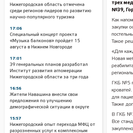
трех ме
Нижегородская область отмечена
№39, Го
среди регионов-лидеров по развитию
научно-популярного туризма
Как напом
закупки о
17:06
постельн
Специальный концерт проекта
«Музыка балконов» пройдет 15
Такое реш
августа в Нижнем Новгороде
«Для кажд
Новая ме
17:01
39 генеральных планов разработал
реабилит
Институт развития агломерации
регионал
Нижегородской области за три года
ГКБ №5 п
16:56
кроватей.
Жители Навашина внесли свои
для паци
предложения по улучшению
Также до
демографической ситуации в округе
В ГКБ №3
15:57
Все стан
Нижегородский опыт перехода МФЦ от
закуплено
разрозненных услуг к комплексным