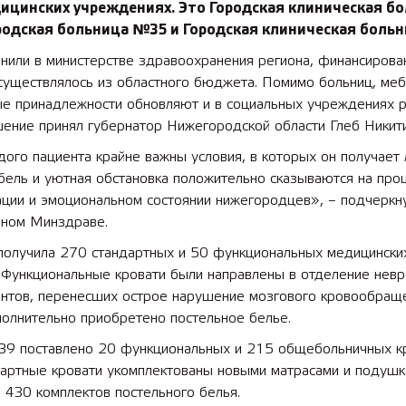
дицинских учреждениях. Это Городская клиническая б
родская больница №35 и Городская клиническая боль
нили в министерстве здравоохранения региона, финансирова
существлялось из областного бюджета. Помимо больниц, меб
ые принадлежности обновляют и в социальных учреждениях р
ение принял губернатор Нижегородской области Глеб Никити
ого пациента крайне важны условия, в которых он получает 
бель и уютная обстановка положительно сказываются на про
ации и эмоциональном состоянии нижегородцев», – подчеркн
ьном Минздраве.
олучила 270 стандартных и 50 функциональных медицински
 Функциональные кровати были направлены в отделение невр
ентов, перенесших острое нарушение мозгового кровообраще
полнительно приобретено постельное белье.
9 поставлено 20 функциональных и 215 общебольничных кр
дартные кровати укомплектованы новыми матрасами и подушк
 430 комплектов постельного белья.