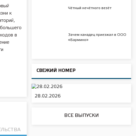
овый
Чётный нечётного везёт
зни к
аторий,
 большего
ходов в
Зачем канадец приезжал в ООО
«Бармино»
ение
ти
СВЕЖИЙ НОМЕР
28.02.2026
ВСЕ ВЫПУСКИ
ЕЛЬСТВА