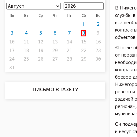
В Нижего
службы в
Пн
Вт
Ср
Чт
Пт
Сб
Вс
все необ
1
2
контракты
9
3
4
5
6
7
8
объектов 
10
11
12
13
14
15
16
«После о
17
18
19
20
21
22
23
от нерав
24
25
26
27
28
29
30
необходи
31
контракты
боевое де
Нижегород
ПИСЬМО В ГАЗЕТУ
резерв и 
задачей 
региона»,
муниципа
Он подче
и несут с