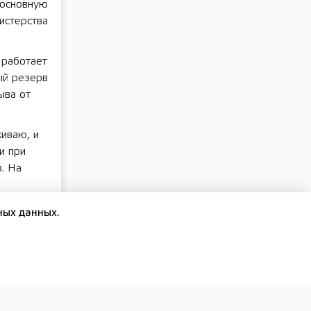
 основную
истерства
 работает
ый резерв
ыва от
живаю, и
и при
. На
ных данных.
чин
му он и
опросы
ваться в