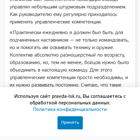
управлял небольшим штурмовым подразделением.
Как руководителю ему регулярно приходилось
применять управленческие компетенции.
«Практически ежедневно я должен был быть для
подчиненных наставником — не только командовать,
но и помогать им осваивать технику и оружие.
Коллектив абсолютно разношерстный по возрасту,
образованию, но, тем не менее, бойцов нужно было
объединить в настоящую команду. Для этого
управленческие компетенции просто необходимы, и
их нужно развивать постоянно. Считаю, что такие
программы, как „Герои. Нижегородская область“,
Используя сайт pravda-lsk.ru, Вы соглашаетесь с
нужны в каждом регионе России, чтобы все люди,
обработкой персональных данных.
которые готовы служить Родине после возвращения
Политика конфиденциальности
с фронта, получили такую возможность», — говорит
Станислав Соболькин.
Принять
Наиболее интересным направлением работы, в