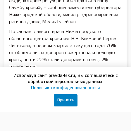
люди, которые регулярно обращаются в нашу
Службу крови», – сообщил заместитель губернатора
Нижегородской области, министр здравоохранения
региона Давид Мелик-Гусейнов.
По словам главного врача Нижегородского
областного центра крови им. Н.Я. Климовой Сергея
Чистякова, в первом квартале текущего года 76%
от общего числа доноров пожертвовали цельную
кровь, почти 22% стали донорами плазмы, 2% –
тромбоцитов.
Используя сайт pravda-lsk.ru, Вы соглашаетесь с
«Ежеквартальные показатели достигаются в строгом
обработкой персональных данных.
соответствии с планом. К началу апреля объем
Политика конфиденциальности
выполнения нижегородской Службой крови годовой
задачи составил 25,6%», – резюмировал он.
Принять
Подписывайтесь на нашу группу в
ВКонтакте