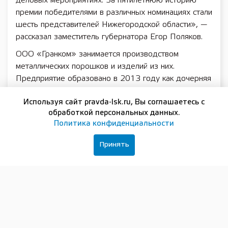
деловых мероприятиях. За пятилетнюю историю
премии победителями в различных номинациях стали
шесть представителей Нижегородской области», —
рассказал заместитель губернатора Егор Поляков.
ООО «Гранком» занимается производством
металлических порошков и изделий из них.
Предприятие образовано в 2013 году как дочерняя
компания АО «Русполимет» и размещено на его
Используя сайт pravda-lsk.ru, Вы соглашаетесь с
территории в городе Кулебаки.
обработкой персональных данных.
Под руководством Артема Максимова организация
Политика конфиденциальности
реализовала ряд стратегически важных проектов. В
частности, на заводе проведена модернизация,
Принять
расширена линейка выпускаемой продукции,
освоено производство порошковых композиций на
основе алюминия и меди, реализован проект по
выпуску ферробора специального назначения.
Отдельное внимание предприятие уделяет
развитию аддитивных технологий — это метод