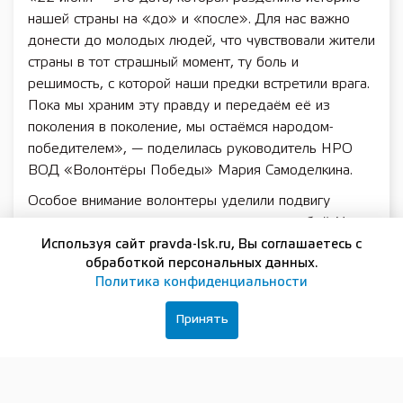
нашей страны на «до» и «после». Для нас важно
донести до молодых людей, что чувствовали жители
страны в тот страшный момент, ту боль и
решимость, с которой наши предки встретили врага.
Пока мы храним эту правду и передаём её из
поколения в поколение, мы остаёмся народом-
победителем», — поделилась руководитель НРО
ВОД «Волонтёры Победы» Мария Самоделкина.
Особое внимание волонтеры уделили подвигу
пограничников, которые первыми приняли бой. Уроки
сопровождались демонстрацией уникальных кадров
Используя сайт pravda-lsk.ru, Вы соглашаетесь с
обработкой персональных данных.
кинохроники, писем с фронта и отрывков из
Политика конфиденциальности
дневников. Также перед началом урока провели
минуту молчания в память о Героях. А после урока
Принять
ребята поучаствовали в мастер классах по
изготовлению тематических брелоков и сувениров.
«Организаторы сделали все, чтобы каждый участник