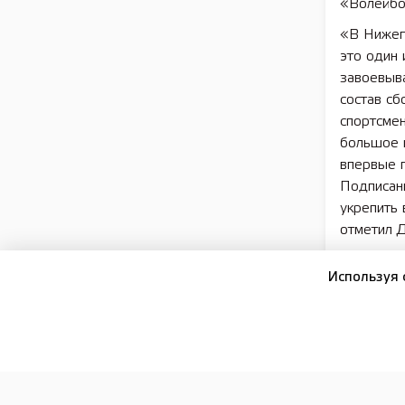
«Волейбо
«В Нижег
это один 
завоевыв
состав сб
спортсмен
большое к
впервые 
Подписан
укрепить 
отметил 
Подписан
Используя 
первого в
Кубка мэр
1 по 5 ию
Нижегород
области,
волейбола