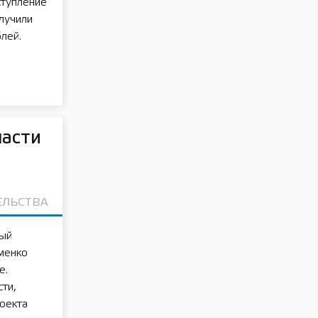
ступление
лучили
лей.
ласти
ЕЛЬСТВА
ный
менко
е.
ти,
оекта