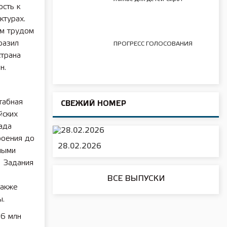
сть к
ктурах.
им трудом
разил
ПРОГРЕСС ГОЛОСОВАНИЯ
трана
н.
табная
СВЕЖИЙ НОМЕР
йских
ада
роения до
28.02.2026
ными
. Задания
ВСЕ ВЫПУСКИ
также
ы.
,6 млн