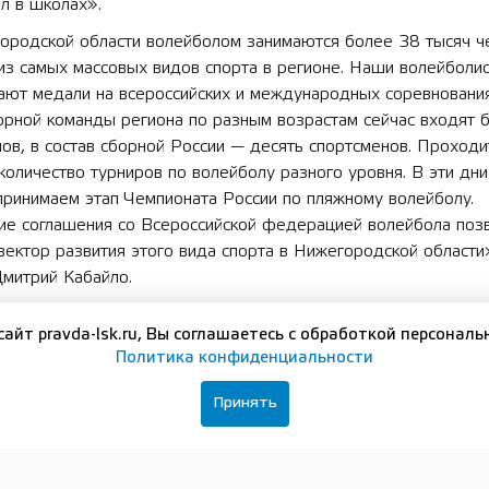
л в школах».
ородской области волейболом занимаются более 38 тысяч ч
из самых массовых видов спорта в регионе. Наши волейболи
ают медали на всероссийских и международных соревнования
орной команды региона по разным возрастам сейчас входят 
ов, в состав сборной России — десять спортсменов. Проходи
оличество турниров по волейболу разного уровня. В эти дн
принимаем этап Чемпионата России по пляжному волейболу.
ие соглашения со Всероссийской федерацией волейбола поз
вектор развития этого вида спорта в Нижегородской области
Дмитрий Кабайло.
ие соглашения состоялось в рамках проведения в Нижнем Н
сайт pravda-lsk.ru, Вы соглашаетесь с обработкой персональ
 истории региона этапа Чемпионата России по пляжному волей
Политика конфиденциальности
а Нижнего Новгорода по этому виду спорта. Соревнования п
ля на кортах Гребного канала при поддержке министерства с
Принять
ской области, Центра управления и развития спорта в Ниже
 администрации Нижнего Новгорода, Всероссийской федерац
 и волейбольного клуба «Горький».