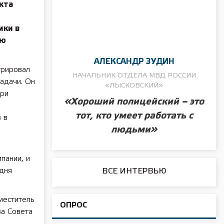
кта
ики в
ию
АЛЕКСАНДР ЗУДИН
трировал
НАЧАЛЬНИК ОТДЕЛА МВД РОССИИ
адачи. Он
«ЛЫСКОВСКИЙ»
при
«Хороший полицейский – это
тот, кто умеет работать с
 в
людьми»
пании, и
 дня
ВСЕ ИНТЕРВЬЮ
меститель
ОПРОС
а Совета