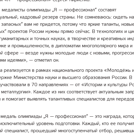
 медалисты олимпиады „Я — профессионал“ составят
уальный, кадровый резерв страны. Не сомневаюсь: сидеть на
 запасных“ вам не придется, потому что яркие таланты, нов
 лет СОШ №2
2025 11 01 Земли
х“ проектов России нужны прямо сейчас. В технологиях и ц
сельскохозяйственного назна
гуманитарных и точных науках, в творчестве и креативных ин
ике и промышленности, в дипломатии многополярного мира и
ой сфере — везде нужны молодые люди с новыми, прогресси
ми идеями», — отметил он.
а реализуется в рамках национального проекта «Молодёжь 
ржке Министерства науки и высшего образования России. В 
участвовали в 70 направлениях — от «Истории и культуры Р
металлургии». Каждое из них соответствует актуальным зап
 и помогает выявлять талантливых специалистов для передо
 медаль олимпиады „Я — профессионал“ — это награда, кото
исключительный уровень подготовки. Каждый, кто ее получил
ый специалист, прошедший многоступенчатый отбор, решивш