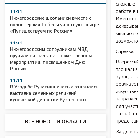
сложные п
работе в 
11:31
Нижегородские школьники вместе с
Именно т
волонтерами Победы участвуют в игре
доказыва
«Путешествуем по России»
мнение г
возможно
11:31
Нижегородским сотрудникам МВД
Справка:
вручили награды на торжественном
Всеросси
мероприятии, посвящённом Дню
России
площадка 
вузов, а 
11:11
реализует
В Усадьбе Рукавишниковых открылась
искусстве
выставка семейных реликвий
направлен
купеческой династии Кузнецовых
для участ
разрабаты
представ
ВСЕ НОВОСТИ ОБЛАСТИ
За девять