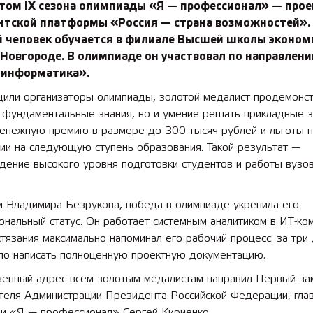
том IX сезона олимпиады «Я — профессионал» — прое
нтской платформы «Россия — страна возможностей».
 человек обучается в филиале Высшей школы эконом
Новгороде. В олимпиаде он участвовал по направлен
-информатика».
щили организаторы олимпиады, золотой медалист продемонс
 фундаментальные знания, но и умение решать прикладные з
денежную премию в размере до 300 тысяч рублей и льготы 
ии на следующую ступень образования. Такой результат —
ение высокого уровня подготовки студентов и работы вузов
м Владимира Безрукова, победа в олимпиаде укрепила его
нальный статус. Он работает системным аналитиком в ИТ-ком
тязания максимально напоминал его рабочий процесс: за три
ло написать полноценную проектную документацию.
венный адрес всем золотым медалистам направил Первый за
теля Администрации Президента Российской Федерации, глав
ии «Я — профессионал» Сергей Кириенко.