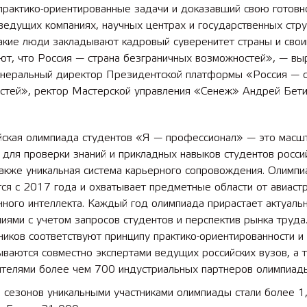
рактико-ориентированные задачи и доказавший свою готовно
ведущих компаниях, научных центрах и государственных стру
акие люди закладывают кадровый суверенитет страны и сво
ют, что Россия — страна безграничных возможностей», — вы
енеральный директор Президентской платформы «Россия — с
стей», ректор Мастерской управления «Сенеж» Андрей Бети
йская олимпиада студентов «Я — профессионал» — это масш
для проверки знаний и прикладных навыков студентов росси
также уникальная система карьерного сопровождения. Олимпи
ся с 2017 года и охватывает предметные области от авиаст
нного интеллекта. Каждый год олимпиада прирастает актуаль
иями с учетом запросов студентов и перспектив рынка труда
ников соответствуют принципу практико-ориентированности и
ваются совместно экспертами ведущих российских вузов, а 
ителями более чем 700 индустриальных партнеров олимпиад
 сезонов уникальными участниками олимпиады стали более 1