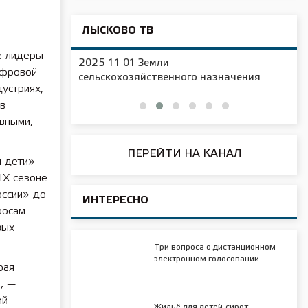
ЛЫСКОВО ТВ
ые лидеры
2025 11 01 Новая образовательная
ифровой
чения
площадка в д/с №16
дустриях,
 в
вными,
ПЕРЕЙТИ НА КАНАЛ
и дети»
IX сезоне
оссии» до
ИНТЕРЕСНО
росам
вых
Три вопроса о дистанционном
электронном голосовании
рая
, —
ий
Жильё для детей-сирот