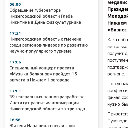
медалис
06:00
Президе
Обращение губернатора
Молодой
Нижегородской области Глеба
Никитина в День физкультурника
Нижнем 
«Бизнес
17:21
Нижегородская область отмечена
Как сооб
среди регионов-лидеров по развитию
не только
научно-популярного туризма
получит 
поступлен
17:06
подтвержд
Специальный концерт проекта
регионе.
«Музыка балконов» пройдет 15
августа в Нижнем Новгороде
По слова
профессио
17:01
39 генеральных планов разработал
финал сос
Институт развития агломерации
нужно бы
Нижегородской области за три года
Приветст
16:56
Руководи
Жители Навашина внесли свои
ассоциац