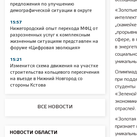
предложения по улучшению
«Золотые
демографической ситуации в округе
интеллект
15:57
„скамейке
2025 11 01 Сельское хозяйство 2025
2025 11 01 55
Нижегородский опыт перехода МФЦ от
„прорывны
разрозненных услуг к комплексным
сфере, в 
жизненным ситуациям представлен на
в энергет
форуме «Цифровая эволюция»
социальн
15:21
уникальны
Изменится схема движения на участке
Олимпиад
строительства кольцевого пересечения
на въезде в Нижний Новгород со
при подде
стороны Кстова
студенты 
«Зеленой 
экономики
ВСЕ НОВОСТИ
отраслей.
«Золотая
признает 
НОВОСТИ ОБЛАСТИ
уникальн