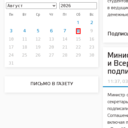
студентов
в ведущие
Пн
Вт
Ср
Чт
Пт
Сб
Вс
денежные
1
2
9
3
4
5
6
7
8
Подписы
10
11
12
13
14
15
16
17
18
19
20
21
22
23
Минис
24
25
26
27
28
29
30
и Все
31
подпи
11:37, 0
ПИСЬМО В ГАЗЕТУ
Министр 
секретар
подписали
Соглашени
включая п