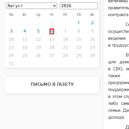
величин
правител
Пн
Вт
Ср
Чт
Пт
Сб
Вс
контракта
1
2
С
7
8
9
3
4
5
6
осуществ
ведения 
10
11
12
13
14
15
16
в трудоус
17
18
19
20
21
22
23
24
25
26
27
28
29
30
В
для демо
31
в СВО, и
также 
предпри
ПИСЬМО В ГАЗЕТУ
поддержки
в этом с
либо сам
семьи. Д
дохода.
Д