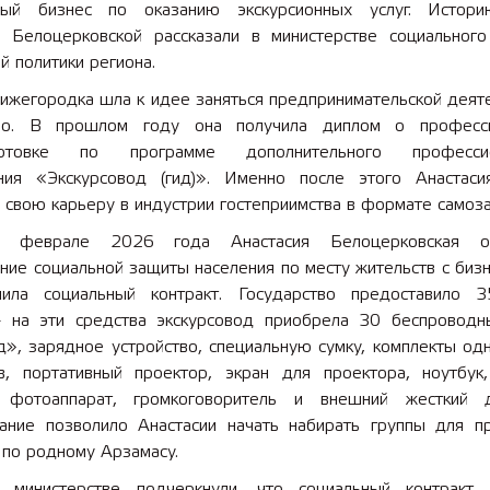
ный бизнес по оказанию экскурсионных услуг. Истор
и Белоцерковской рассказали в министерстве социального
й политики региона.
ижегородка шла к идее заняться предпринимательской деят
нно. В прошлом году она получила диплом о професси
готовке по программе дополнительного профессио
ния «Экскурсовод (гид)». Именно после этого Анастас
 свою карьеру в индустрии гостеприимства в формате самоза
 феврале 2026 года Анастасия Белоцерковская об
ние социальной защиты населения по месту жительств с биз
ила социальный контракт. Государство предоставило 
 на эти средства экскурсовод приобрела 30 беспроводн
д», зарядное устройство, специальную сумку, комплекты од
в, портативный проектор, экран для проектора, ноутбук,
 фотоаппарат, громкоговоритель и внешний жесткий 
ание позволило Анастасии начать набирать группы для п
 по родному Арзамасу.
 министерстве подчеркнули, что социальный контракт