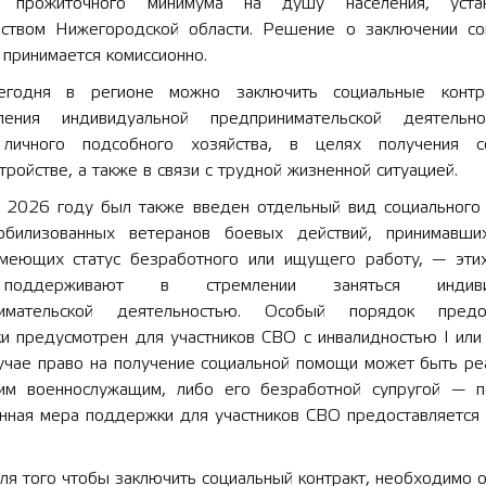
ы прожиточного минимума на душу населения, устан
ьством Нижегородской области. Решение о заключении со
 принимается комиссионно.
егодня в регионе можно заключить социальные контр
ления индивидуальной предпринимательской деятельн
личного подсобного хозяйства, в целях получения с
тройстве, а также в связи с трудной жизненной ситуацией.
 2026 году был также введен отдельный вид социального 
билизованных ветеранов боевых действий, принимавши
меющих статус безработного или ищущего работу, — эти
поддерживают в стремлении заняться индивид
нимательской деятельностью. Особый порядок предос
 предусмотрен для участников СВО с инвалидностью I или I
лучае право на получение социальной помощи может быть ре
им военнослужащим, либо его безработной супругой — 
анная мера поддержки для участников СВО предоставляется 
ля того чтобы заключить социальный контракт, необходимо 