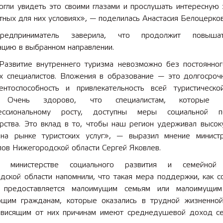
огли увидеть это своими глазами и прослушать интересную 
ных для них условиях», — поделилась Анастасия Белоцерков
редприниматель заверила, что продолжит повыш
ацию в выбранном направлении.
Развитие внутреннего туризма невозможно без постоянног
х специалистов. Вложения в образование — это долгосроч
ентоспособность и привлекательность всей туристическо
. Очень здорово, что специалистам, которые с
ссиональному росту, доступны меры социальной п
арства. Это вклад в то, чтобы наш регион удерживал высок
 на рынке туристских услуг», — выразил мнение минист
лов Нижегородской области Сергей Яковлев.
 министерстве социального развития и семейной 
дской области напомнили, что такая мера поддержки, как с
, предоставляется малоимущим семьям или малоимущи
щим гражданам, которые оказались в трудной жизненной
ависящим от них причинам имеют среднедушевой доход с