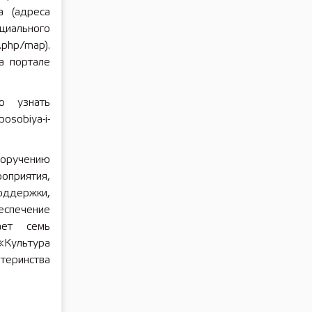
а (адреса
циального
php/map).
а портале
о узнать
sobiya-i-
поручению
оприятия,
оддержки,
еспечение
ает семь
«Культура
теринства