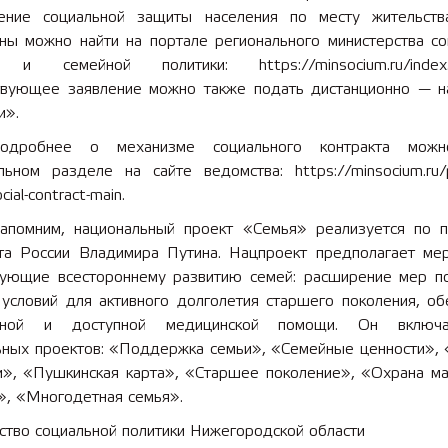
ение социальной защиты населения по месту жительств
ны можно найти на портале регионального министерства со
 и семейной политики: https://minsocium.ru/index.
твующее заявление можно также подать дистанционно — н
и».
одробнее о механизме социального контракта можн
ьном разделе на сайте ведомства: https://minsocium.ru/po
cial-contract-main.
апомним, национальный проект «Семья» реализуется по 
та России Владимира Путина. Нацпроект предполагает мер
вующие всестороннему развитию семей: расширение мер п
 условий для активного долголетия старшего поколения, об
енной и доступной медицинской помощи. Он включ
ных проектов: «Поддержка семьи», «Семейные ценности», 
и», «Пушкинская карта», «Старшее поколение», «Охрана ма
», «Многодетная семья».
ство социальной политики Нижегородской области