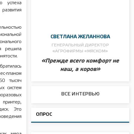
ию успеха
 развития
ельностью
ональной
СВЕТЛАНА ЖЕЛАННОВА
нального
ГЕНЕРАЛЬНЫЙ ДИРЕКТОР
ия решила
«АГРОФИРМЫ «МЯСКОМ»
нятости.
«Прежде всего комфорт не
ратилась
наш, а коров»
нес-планом
350 тысяч
ых систем
ВСЕ ИНТЕРВЬЮ
норазовых
 принтер,
диск. Это
ОПРОС
роведения
 как мера