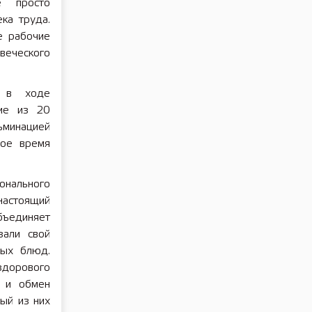
е просто
ка труда.
е рабочие
веческого
ь в ходе
ние из 20
ьминацией
ное время
онального
настоящий
бъединяет
зали свой
ных блюд.
здорового
о и обмен
ый из них