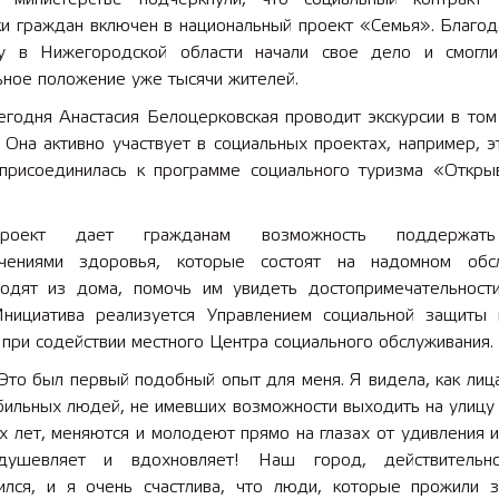
и граждан включен в национальный проект «Семья». Благод
у в Нижегородской области начали свое дело и смогл
 лет СОШ №2
2025 11 01 Земли
ьное положение уже тысячи жителей.
сельскохозяйственного назна
егодня Анастасия Белоцерковская проводит экскурсии в том
 Она активно участвует в социальных проектах, например, 
присоединилась к программе социального туризма «Откры
роект дает гражданам возможность поддержат
чениями здоровья, которые состоят на надомном обс
одят из дома, помочь им увидеть достопримечательност
Инициатива реализуется Управлением социальной защиты 
при содействии местного Центра социального обслуживания.
Это был первый подобный опыт для меня. Я видела, как лиц
бильных людей, не имевших возможности выходить на улицу 
х лет, меняются и молодеют прямо на глазах от удивления и
душевляет и вдохновляет! Наш город, действительно
ился, и я очень счастлива, что люди, которые прожили 