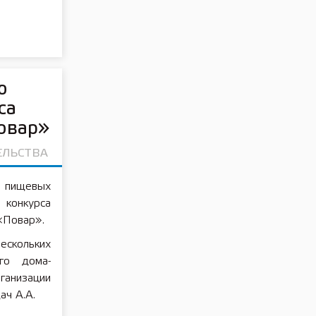
ю
са
овар»
ЕЛЬСТВА
 пищевых
 конкурса
«Повар».
ескольких
го дома-
анизации
ач А.А.