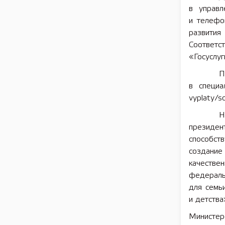
в управл
и телефо
развития
Соответс
«Госуслуг
П
в специал
vyplaty/so
Н
президен
способст
создание
качеств
федераль
для семь
и детства
Министер