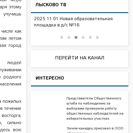
ЛЫСКОВО ТВ
аря этому
и улучишь
2025 11 01 Новая образовательная
чения
площадка в д/с №16
 числе как
этим летом
вая город
ПЕРЕЙТИ НА КАНАЛ
ь людей
луживании
и родного
ИНТЕРЕСНО
населения
Представители Общественного
а пожилых
штаба по наблюдению за
в течение
выборами проверили работу
общественных наблюдателей на
 восторга.
избирательных участках
, сильно
Зачем канадец приезжал в ООО
здесь всю