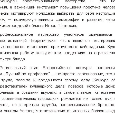
Конкурсы профессионального мастерства — это н
ания, а важнейший инструмент повышения престижа челове
оекты мотивируют молодежь выбирать для себя настоящи
и», — подчеркнул министр демографии и развития чело
 Нижегородской области Игорь Пантюхин.
рофессиональное мастерство участников оценивалос
ных испытаний. Теоретическая часть включала тестирова
ых вопросов и решение практического кейс-задания. Кул
актическая работа: конкурсантам предстояло за ограничен
ть три блюда.
Региональный этап Всероссийского конкурса професси
ва „Лучший по профессии“ — не просто соревнование, это 
 труда, таланта и преданности своему делу. Конкурс о
редставителей кулинарного дела, поваров, которые дока
онализм в создании вкусных, а самое главное, качествен
 соревновательных площадках рождается не только дух 
ества, но и крепкая дружба, профессиональное братств
м опытом. Уверен, что независимо от итоговых баллов кажд