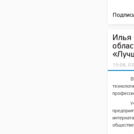
Подписы
Илья 
облас
«Лучш
15:06, 0
В
технолог
професси
У
предпри
интерна
обществе