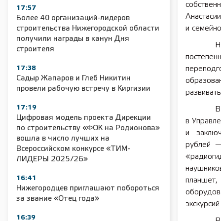
собствен
17:57
Анастаси
Более 40 организаций-лидеров
и семейно
строительства Нижегородской области
получили награды в канун Дня
Н
строителя
постепе
17:38
перепод
Садыр Жапаров и Глеб Никитин
образова
провели рабочую встречу в Киргизии
развивать
17:19
В
Цифровая модель проекта Дирекции
в Управле
по строительству «ФОК на Родионова»
и заключ
вошла в число лучших на
рублей —
Всероссийском конкурсе «ТИМ-
«радиоги
ЛИДЕРЫ 2025/26»
наушнико
16:41
планшет,
Нижегородцев приглашают побороться
оборудов
за звание «Отец года»
экскурсий
16:39
В