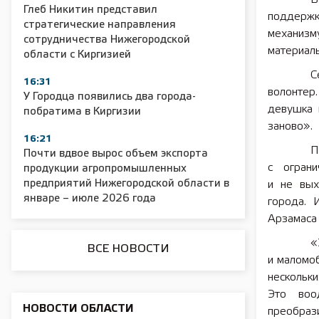
Глеб Никитин представил
поддержк
стратегические направления
механизм
сотрудничества Нижегородской
2025 11 01 Сельское хозяйство 2025
2025 11 01 55
материал
области с Киргизией
С
16:31
волонтер.
У Городца появились два города-
девушка 
побратима в Киргизии
заново».
16:21
П
Почти вдвое вырос объем экспорта
с ограни
продукции агропромышленных
предприятий Нижегородской области в
и не вых
январе – июле 2026 года
города. 
Арзамаса 
«
ВСЕ НОВОСТИ
и маломо
нескольки
Это воо
НОВОСТИ ОБЛАСТИ
преобраз