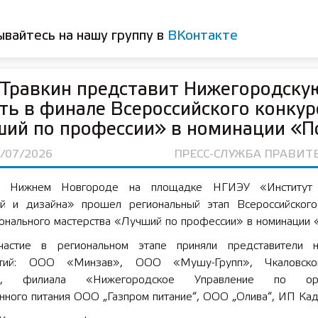
вайтесь на нашу группу в
ВКонтакте
Травкин представит Нижегородску
ть в финале Всероссийского конкур
ий по профессии» в номинации «П
3/07/2026
ПРЕСС-СЛУЖБА ПРАВИТ
 Нижнем Новгороде на площадке НГИЭУ «Институт
ий и дизайна» прошел региональный этап Всероссийского
онального мастерства «Лучший по профессии» в номинации 
частие в региональном этапе приняли представители н
ятий: ООО «Минзав», ООО «Мушу-Групп», Чкаловско
та, филиала «Нижегородское Управление по орг
нного питания ООО „Газпром питание“, ООО „Олива“, ИП Кад