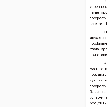
«
соревнов
Такие пр
професси
капитала
П
двухэтап
профильн
стала пр
приготови
«
мастерст
праздник
лучших п
професси
Здесь на
сопернич
бесценны