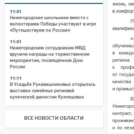
жизнь, см
в комфорт
11:31
Нижегородские школьники вместе с
П
волонтерами Победы участвуют в игре
квалифик
«Путешествуем по России»
«
11:31
обученны
Нижегородским сотрудникам МВД
в конкур
вручили награды на торжественном
региона
мероприятии, посвящённом Дню
России
к профе
от госуд
11:11
качества
В Усадьбе Рукавишниковых открылась
и промыс
выставка семейных реликвий
купеческой династии Кузнецовых
В
Нижегоро
контракт
ВСЕ НОВОСТИ ОБЛАСТИ
проживаю
и по нез