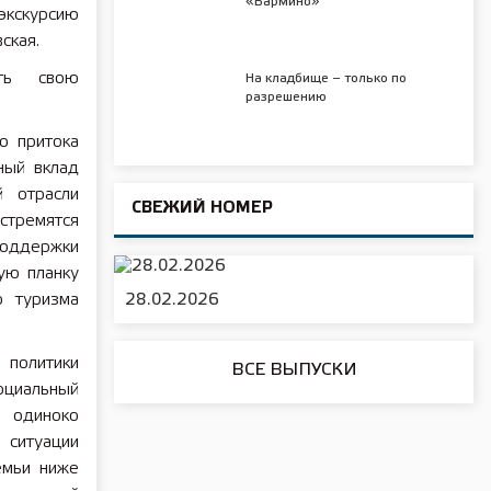
«Бармино»
экскурсию
ская.
ать свою
На кладбище – только по
разрешению
о притока
ный вклад
й отрасли
СВЕЖИЙ НОМЕР
тремятся
оддержки
ую планку
р туризма
28.02.2026
политики
ВСЕ ВЫПУСКИ
оциальный
м одиноко
 ситуации
емьи ниже