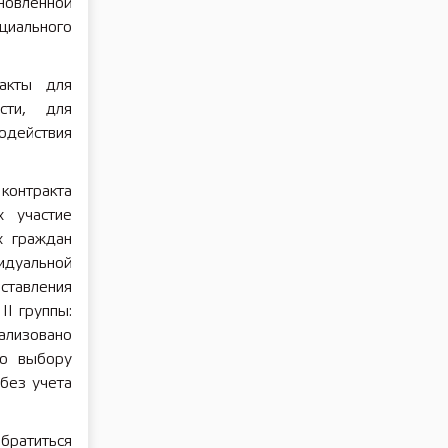
овленной
циального
акты для
ости, для
одействия
контракта
х участие
х граждан
уальной
тавления
I группы:
ализовано
по выбору
без учета
обратиться