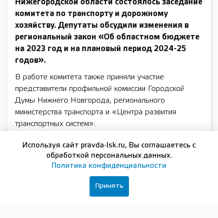
Нижегородской области состоялось заседание
комитета по транспорту и дорожному
хозяйству. Депутаты обсудили изменения в
региональный закон «Об областном бюджете
на 2023 год и на плановый период 2024-25
годов».
В работе комитета также приняли участие
представители профильной комиссии Городской
Думы Нижнего Новгорода, регионального
министерства транспорта и «Центра развития
транспортных систем».
В числе бюджетных вопросов по профилю комитета
Используя сайт pravda-lsk.ru, Вы соглашаетесь с
депутаты обсудили выделение средств на развитие
обработкой персональных данных.
авиасообщения с Республикой Беларусь в размере
Политика конфиденциальности
50 миллионов 531 тысячи рублей.
Принять
«Налаживание авиасообщения с Республикой
Беларусь – это ещё одно направление, которое мы
будем развивать так же активно, как и предыдущие