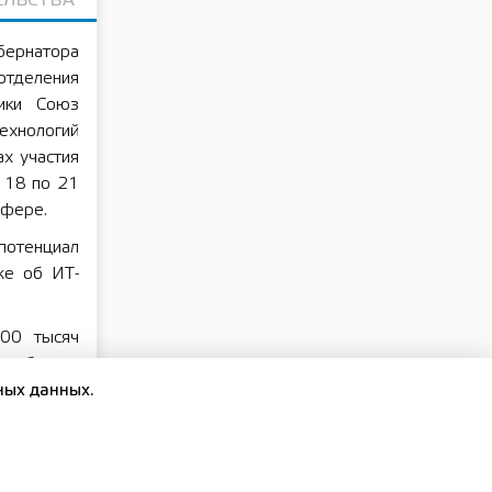
ЕЛЬСТВА
ернатора
отделения
лики Союз
ехнологий
ах участия
 18 по 21
сфере.
отенциал
же об ИТ-
100 тысяч
зарубежья,
правлению
ных данных.
нических
ородском
маю, что,