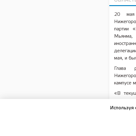
ОБЛАСТ
20 мая 
Нижегоро
партии «
Мьянма, 
иностранн
делегаци
мая, и бы
Глава р
Нижегоро
кампусе 
«В текущ
студентов
среди ко
Используя 
„ядерна
универс
государс