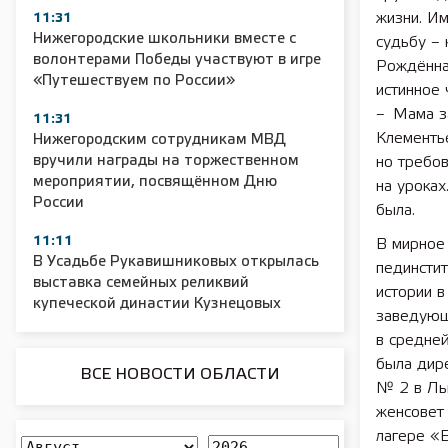
жизни. Им
11:31
Нижегородские школьники вместе с
судьбу – 
волонтерами Победы участвуют в игре
Рождённая
«Путешествуем по России»
истинное 
– Мама за
11:31
Клементье
Нижегородским сотрудникам МВД
вручили награды на торжественном
но требов
мероприятии, посвящённом Дню
на уроках
России
была.
11:11
В мирное
В Усадьбе Рукавишниковых открылась
пединстит
выставка семейных реликвий
истории в
купеческой династии Кузнецовых
заведующ
в средне
была дир
ВСЕ НОВОСТИ ОБЛАСТИ
№ 2 в Лыс
женсовет
лагере «