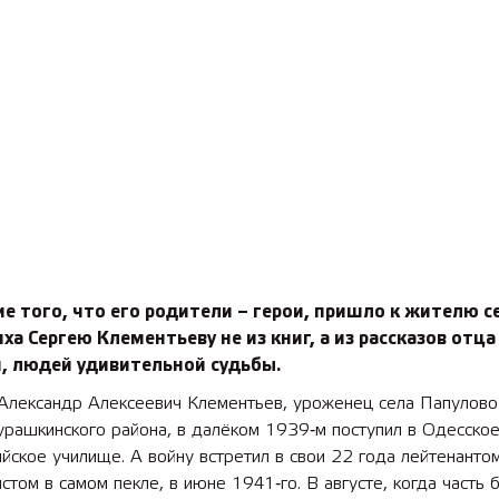
е того, что его родители – герои, пришло к жителю с
ха Сергею Клементьеву не из книг, а из рассказов отца
, людей удивительной судьбы.
 Александр Алексеевич Клементьев, уроженец села Папулово
рашкинского района, в далёком 1939‑м поступил в Одесско
йское училище. А вой­ну встретил в свои 22 года лейтенантом
стом в самом пекле, в июне 1941‑го. В августе, когда часть 