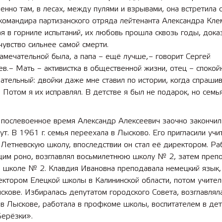
енно там, в лесах, между пулями и взрывами, она встретила 
командира партизанского отряда лейтенанта Александра Кле
 в горниле испытаний, их любовь прошла сквозь годы, доказ
чувство сильнее самой смерти.
мечательной была, а папа – ещё лучше, – говорит Сергей
в. – Мать – активистка в общественной жизни, отец – спокой
ательный: двой­ки даже мне ставил по истории, когда спраши
. Потом я их исправлял. В детстве я был не подарок, но сем
 послевоенное время Александр Алексеевич заочно закончил
ут. В 1961 г. семья переехала в Лысково. Его пригласили уч
 Летневскую школу, впоследствии он стал её директором. Ра
им роно, возглавлял восьмилетнюю школу № 2, затем преп
й школе № 2. Клавдия Ивановна преподавала немецкий язык,
ектором Елецкой школы в Калининской области, потом учите
кове. Избиралась депутатом городского Совета, возглавлял
 в Лыскове, работала в профкоме школы, воспитателем в де
Берёзки».