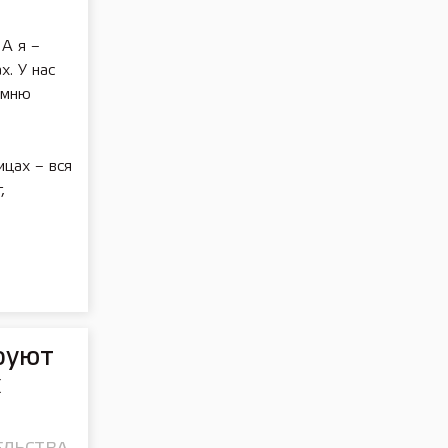
 А я –
х. У нас
омню
–
ицах – вся
,
руют
х