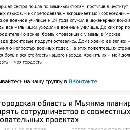
ршая сестра пошла по маминым стопам, поступив в институт
ых языков, и их преподавала, – вспоминает мой собеседник. –
кое военное училище и 24 года служил в инженерных вой­ска
ды все мальчишки уходили в военные училища. До сих пор п
родителей о вой­не, боевых товарищах: у мамы в Москве,
раде фронтовые подруги оставались. Дома храню её записи 
ния о непростых военных годах. На этих пожелтевших стран
ся боль и вся стойкость нашего народа. Хранить их – мой долг
ать – моя гордость.
вайтесь на нашу группу в
ВКонтакте
ородская область и Мьянма плани
рять сотрудничество в совместны
овательных проектах