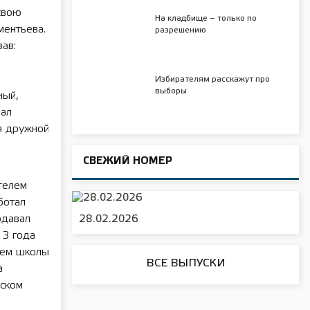
свою
На кладбище – только по
ментьева.
разрешению
ав:
Избирателям расскажут про
выборы
ный,
вал
ья дружной
СВЕЖИЙ НОМЕР
ителем
ботал
одавал
28.02.2026
 3 года
лем школы
ВСЕ ВЫПУСКИ
а
тском