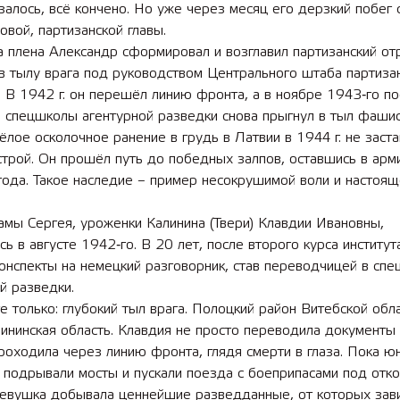
азалось, всё кончено. Но уже через месяц его дерзкий побег 
овой, партизанской главы.
 плена Александр сформировал и возглавил партизанский от
в тылу врага под руководством Центрального штаба партиза
 В 1942 г. он перешёл линию фронта, а в ноябре 1943‑го по
 лет СОШ №2
2025 11 01 Земли
 спецшколы агентурной разведки снова прыгнул в тыл фашис
сельскохозяйственного назна
лое осколочное ранение в грудь в Латвии в 1944 г. не заста
строй. Он прошёл путь до ­победных залпов, оставшись в арм
ода. Такое наследие – пример несокрушимой воли и настоящ
мы Сергея, уроженки Калинина (Твери) Клавдии Ивановны,
сь в августе 1942‑го. В 20 лет, после второго курса институт
онспекты на немецкий разговорник, став переводчицей в спе
й разведки.
 только: глубокий тыл врага. Полоцкий район Витебской обла
ининская область. Клавдия не просто переводила документы 
роходила через линию фронта, глядя смерти в глаза. Пока 
 подрывали мосты и пускали поезда с боеприпасами под отко
девушка добывала ценнейшие разведданные, от которых зав