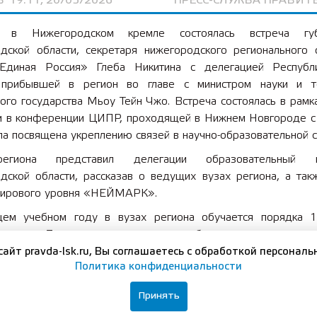
Ь
19:11, 20/05/2026
ПРЕСС-СЛУЖБА ПРАВИТ
в Нижегородском кремле состоялась встреча губ
дской области, секретаря нижегородского регионального 
Единая Россия» Глеба Никитина с делегацией Респуб
прибывшей в регион во главе с министром науки и т
ого государства Мьоу Тейн Чжо. Встреча состоялась в рамк
и в конференции ЦИПР, проходящей в Нижнем Новгороде с
ла посвящена укреплению связей в научно-образовательной 
егиона представил делегации образовательный п
дской области, рассказав о ведущих вузах региона, а так
мирового уровня «НЕЙМАРК».
ем учебном году в вузах региона обучается порядка 
, из них 7 тысяч студентов из стран ближнего и дальнего 
торых 10 студентов из Мьянмы. Они обучаются по на
сайт pravda-lsk.ru, Вы соглашаетесь с обработкой персональ
Политика конфиденциальности
я энергетика и теплофизика“ в одном из главных тех
итетов не только региона, но и России — Нижег
Принять
твенном техническом университете имени Алексеева. Я ду