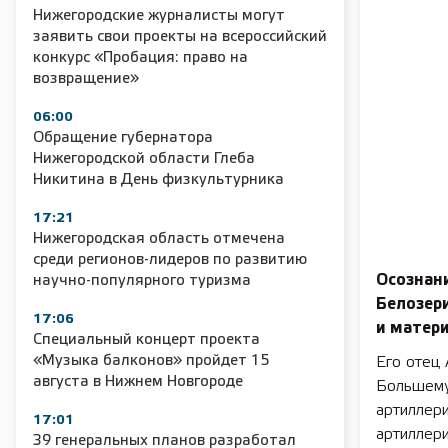
Нижегородские журналисты могут
заявить свои проекты на всероссийский
конкурс «Пробация: право на
возвращение»
06:00
Обращение губернатора
Нижегородской области Глеба
Никитина в День физкультурника
17:21
Нижегородская область отмечена
среди регионов-лидеров по развитию
Осознани
научно-популярного туризма
Белозери
17:06
и матери
Специальный концерт проекта
«Музыка балконов» пройдет 15
Его отец
августа в Нижнем Новгороде
Большему
артиллери
17:01
артиллери
39 генеральных планов разработал