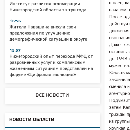
в плен, к
Институт развития агломерации
началом н
Нижегородской области за три года
После ада
16:56
действуя 
Жители Навашина внесли свои
движения.
предложения по улучшению
2025 11 01 Сельское хозяйство 2025
2025 11 01 55
окончания
демографической ситуации в округе
Даже тяжё
15:57
оставить 
Нижегородский опыт перехода МФЦ от
до 1948 г
разрозненных услуг к комплексным
мужества.
жизненным ситуациям представлен на
Юность ма
форуме «Цифровая эволюция»
закончила
сменила к
агентурно
ВСЕ НОВОСТИ
Подумайте
затем Кал
трижды п
НОВОСТИ ОБЛАСТИ
из группы
хрупкая 