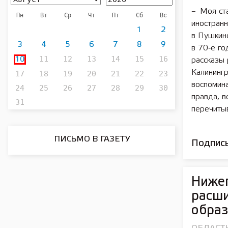
– Моя ста
Пн
Вт
Ср
Чт
Пт
Сб
Вс
иностранн
1
2
в Пушкинс
3
4
5
6
7
8
9
в 70‑е го
11
12
13
14
15
16
10
рассказы 
Калининг
17
18
19
20
21
22
23
воспомина
24
25
26
27
28
29
30
правда, в
31
перечитыв
ПИСЬМО В ГАЗЕТУ
Подписы
Нижег
расши
образ