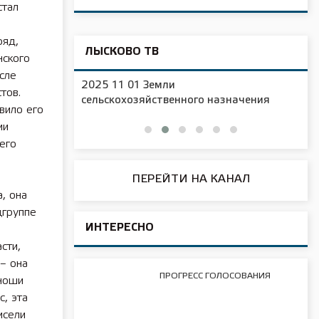
стал
ряд,
ЛЫСКОВО ТВ
нского
сле
2025 11 01 Новая образовательная
тов.
чения
площадка в д/с №16
вило его
ии
его
ПЕРЕЙТИ НА КАНАЛ
а, она
цгруппе
ИНТЕРЕСНО
сти,
– она
ПРОГРЕСС ГОЛОСОВАНИЯ
юноши
с, эта
исели