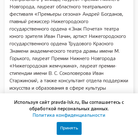
Новгорода, лауреат областного театрального
фестиваля «Премьеры сезона» Андрей Богданов,
главный режиссер Нижегородского
государственного ордена «Знак Почета» театра
юного зрителя Иван Пачин, артист Нижегородского
государственного ордена Трудового Красного
Знамени академического театра драмы имени М.
Горького, лауреат Премии Нижнего Новгорода
«Нижегородская жемчужина», лауреат премии-
стипендии имени В. С. Соколоверова Иван
Старжинский, а также консультант отдела поддержки
искусства и образования в сфере культуры
министерства культуры Нижегородской области
Используя сайт pravda-lsk.ru, Вы соглашаетесь с
Полина Гапоненко.
обработкой персональных данных.
Участники жюри будут просматривать видеозаписи
Политика конфиденциальности
детских и молодежных театральных постановок,
которые пришлют со всей Нижегородской области,
Принять
и выбирать лучшие коллективы. Региональные