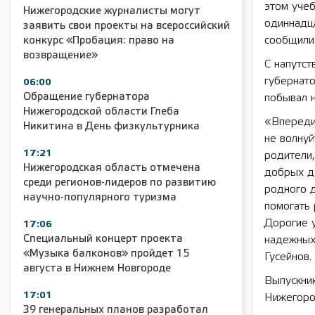
этом учеб
Нижегородские журналисты могут
одиннадца
заявить свои проекты на всероссийский
сообщили 
конкурс «Пробация: право на
возвращение»
С напутст
губернат
06:00
Обращение губернатора
побывал н
Нижегородской области Глеба
«Впереди 
Никитина в День физкультурника
не волнуй
17:21
родители,
Нижегородская область отмечена
добрых де
среди регионов-лидеров по развитию
родного д
научно-популярного туризма
помогать 
Дорогие у
17:06
Специальный концерт проекта
надежных 
«Музыка балконов» пройдет 15
Гусейнов.
августа в Нижнем Новгороде
Выпускник
17:01
Нижегоро
39 генеральных планов разработал