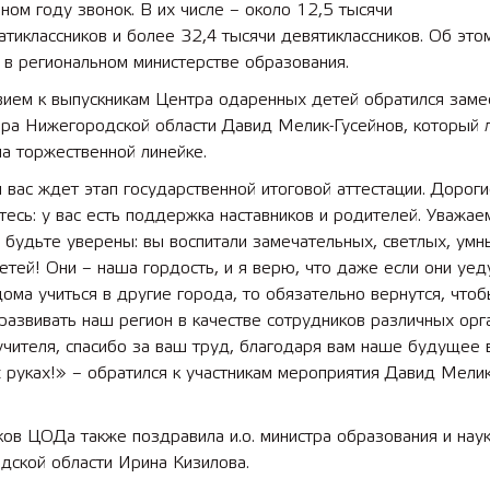
ном году звонок. В их числе – около 12,5 тысячи
тиклассников и более 32,4 тысячи девятиклассников. Об это
в региональном министерстве образования.
вием к выпускникам Центра одаренных детей обратился заме
ора Нижегородской области Давид Мелик-Гусейнов, который 
а торжественной линейке.
вас ждет этап государственной итоговой аттестации. Дороги
тесь: у вас есть поддержка наставников и родителей. Уважа
 будьте уверены: вы воспитали замечательных, светлых, умн
тей! Они – наша гордость, и я верю, что даже если они уед
ома учиться в другие города, то обязательно вернутся, что
развивать наш регион в качестве сотрудников различных орг
чителя, спасибо за ваш труд, благодаря вам наше будущее 
руках!» – обратился к участникам мероприятия Давид Мелик
ов ЦОДа также поздравила и.о. министра образования и нау
дской области Ирина Кизилова.