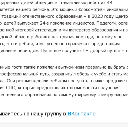
даренных детей объединяет талантливых ребят из 48
литетов нашего региона. Это мощный «локомотив» инноваций
 лет СОШ №2
2025 11 01 Земли
 традиций отечественного образования – в 2023 году Центр
сельскохозяйственного назна
 детей выпускает 24-е поколение лицеистов. Педагоги, орг
венной итоговой аттестации и министерство образования и на
ской области работают как единая команда, поэтому я не
ь, что и ребята, и мы успешно справимся с предстоящим
ионным периодом. Пусть все получится! В добрый путь!» – с
нные гости также пожелали выпускникам правильно выбрать 
рофессиональный путь, сохранить любовь к учебе и стать м
ла. Они рекомендовали ребятам поступать в нижегородские 
ия СПО, которые предоставляют возможности получения
ественного образования по самому широкому спектру направ
вайтесь на нашу группу в
ВКонтакте