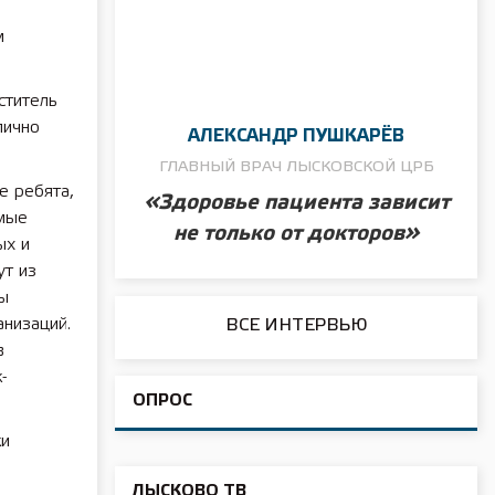
м
ститель
лично
АЛЕКСАНДР ПУШКАРЁВ
ГЛАВНЫЙ ВРАЧ ЛЫСКОВСКОЙ ЦРБ
е ребята,
«Здоровье пациента зависит
емые
не только от докторов»
ых и
ут из
бы
анизаций.
ВСЕ ИНТЕРВЬЮ
в
-
ОПРОС
ки
ЛЫСКОВО ТВ