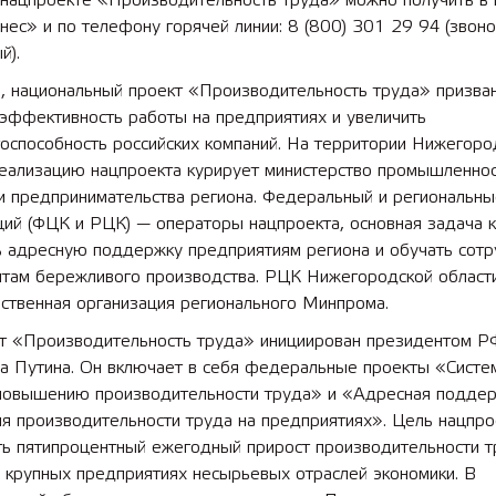
в нацпроекте «Производительность труда» можно получить в
ес» и по телефону горячей линии: 8 (800) 301 29 94 (звоно
й).
, национальный проект «Производительность труда» призва
 эффективность работы на предприятиях и увеличить
оспособность российских компаний. На территории Нижегоро
реализацию нацпроекта курирует министерство промышленнос
 и предпринимательства региона. Федеральный и региональн
ций (ФЦК и РЦК) — операторы нацпроекта, основная задача 
ь адресную поддержку предприятиям региона и обучать сотр
нтам бережливого производства. РЦК Нижегородской област
ственная организация регионального Минпрома.
т «Производительность труда» инициирован президентом Р
а Путина. Он включает в себя федеральные проекты «Систе
повышению производительности труда» и «Адресная подде
я производительности труда на предприятиях». Цель нацпро
ть пятипроцентный ежегодный прирост производительности т
 крупных предприятиях несырьевых отраслей экономики. В