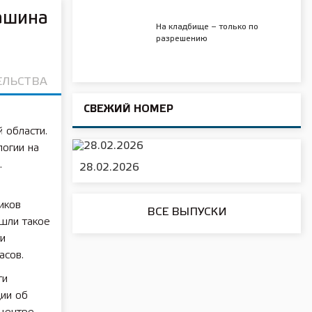
ашина
На кладбище – только по
разрешению
ЕЛЬСТВА
СВЕЖИЙ НОМЕР
 области.
огии на
.
28.02.2026
о
иков
ВСЕ ВЫПУСКИ
шли такое
и
асов.
ти
ии об