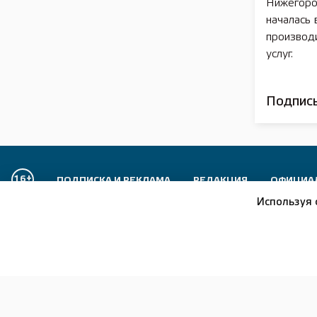
Нижегоро
началась 
производи
услуг.
Подписы
16+
ПОДПИСКА И РЕКЛАМА
РЕДАКЦИЯ
ОФИЦИА
Используя 
Сетевое издание:
Лысково-медиа
Отдел рекламы:
+7 (83149) 5-15-24
Главный редактор:
+7 (83149) 5-13-24
Журналисты:
+7 (83149) 5-14-24
Бухгалтер:
+7 (83149) 5-37-56