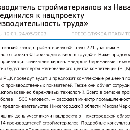
водитель стройматериалов из Нав
единился к нацпроекту
изводительность труда»
Ь
12:01, 24/05/2023
ПРЕСС-СЛУЖБА ПРАВИТ
шинский завод стройматериалов» стало 221 участником
ьного проекта «Производительность труда» в Нижегородской
производит силикатный кирпич. Внедрять бережливые технол
ии будут эксперты Регионального центра компетенций (РЦК)
ы РЦК проведут аудит и предложат комплексные решения п
ю производственных показателей. Также они обучат сотрудн
использованию бережливых технологий. Всего в регионе про
 более 1 500 человек», — рассказал министр промышленност
 и предпринимательства Нижегородской области Максим Черк
няшний день участниками нацпроекта в Нижегородской облас
 14 производителей стройматериалов. Подробные консультац