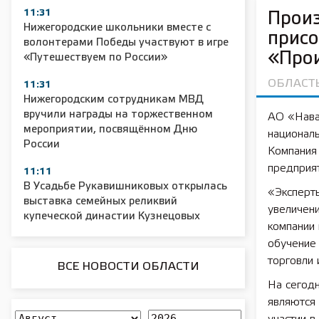
11:31
Произ
Нижегородские школьники вместе с
присо
волонтерами Победы участвуют в игре
«Про
«Путешествуем по России»
ОБЛАСТ
11:31
Нижегородским сотрудникам МВД
вручили награды на торжественном
АО «Нава
мероприятии, посвящённом Дню
национал
России
Компания 
предприят
11:11
В Усадьбе Рукавишниковых открылась
«Эксперт
выставка семейных реликвий
увеличени
купеческой династии Кузнецовых
компании 
обучение
торговли
ВСЕ НОВОСТИ ОБЛАСТИ
На сегод
являются