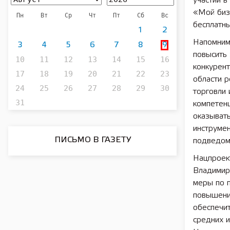
участии 
«Мой бизн
Пн
Вт
Ср
Чт
Пт
Сб
Вс
бесплатны
1
2
Напомним
3
4
5
6
7
8
9
повысить
10
11
12
13
14
15
16
конкурент
17
18
19
20
21
22
23
области 
24
25
26
27
28
29
30
торговли
31
компетен
оказыват
инструме
ПИСЬМО В ГАЗЕТУ
подведом
Нацпроек
Владимир
меры по 
повышени
обеспечи
средних и