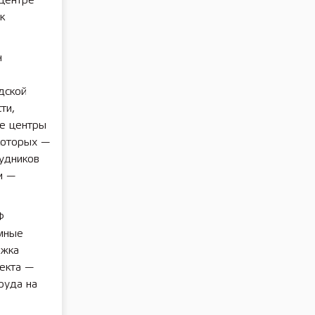
 центре
к
н
дской
ти,
ые центры
которых —
удников
и —
Ф
мные
ржка
екта —
руда на