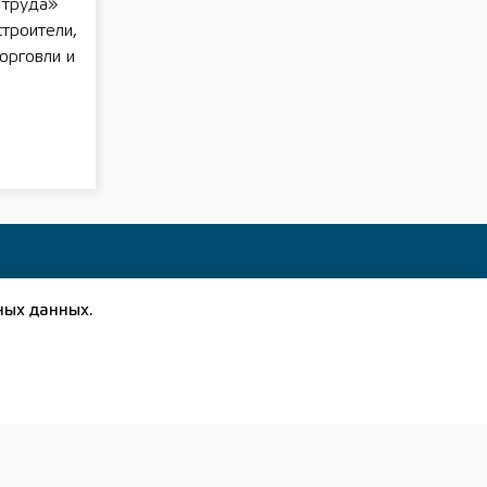
 труда»
строители,
орговли и
ных данных.
(83149) 5-13-24
Приволжская правда