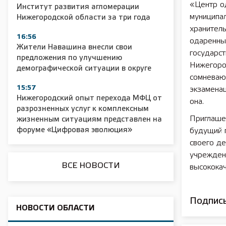
«Центр о
Институт развития агломерации
муниципа
Нижегородской области за три года
2025 11 01 Сельское хозяйство 2025
2025 11 01 55
хранитель
16:56
одаренных
Жители Навашина внесли свои
государст
предложения по улучшению
Нижегород
демографической ситуации в округе
сомневаюс
15:57
экзаменац
Нижегородский опыт перехода МФЦ от
она.
разрозненных услуг к комплексным
Приглаше
жизненным ситуациям представлен на
форуме «Цифровая эволюция»
будущий п
своего де
учрежден
ВСЕ НОВОСТИ
высококач
Подписы
НОВОСТИ ОБЛАСТИ