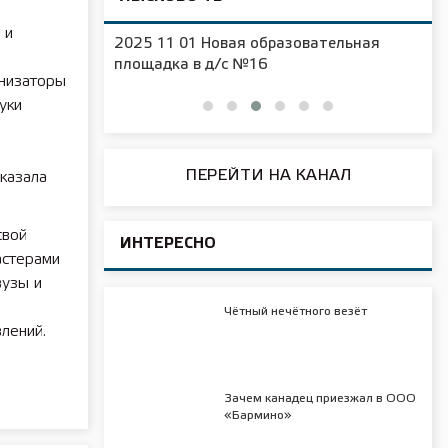
 и
2025 11 01 Новая образовательная
чения
площадка в д/с №16
анизаторы
уки
ПЕРЕЙТИ НА КАНАЛ
казала
свой
ИНТЕРЕСНО
астерами
вузы и
Чётный нечётного везёт
лений.
Зачем канадец приезжал в ООО
«Бармино»