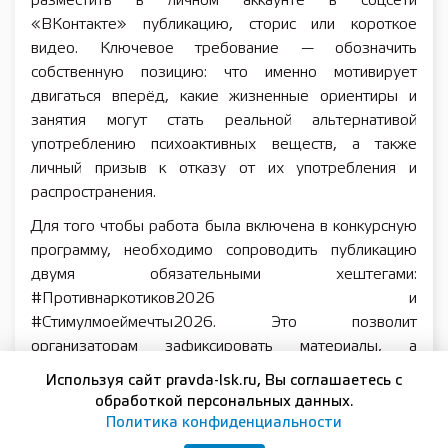
разместить в личном аккаунте в соцсети
«ВКонтакте» публикацию, сторис или короткое
видео. Ключевое требование — обозначить
собственную позицию: что именно мотивирует
двигаться вперёд, какие жизненные ориентиры и
занятия могут стать реальной альтернативой
употреблению психоактивных веществ, а также
личный призыв к отказу от их употребления и
распространения.
Для того чтобы работа была включена в конкурсную
программу, необходимо сопроводить публикацию
двумя обязательными хештегами:
#Противнаркотиков2026 и
#Стимулмоеймечты2026. Это позволит
организаторам зафиксировать материалы, а
аудитории — легче находить истории участников и
Используя сайт pravda-lsk.ru, Вы соглашаетесь с
их личные высказывания о выборе в пользу
обработкой персональных данных.
здорового образа жизни и осознанных решений.
Политика конфиденциальности