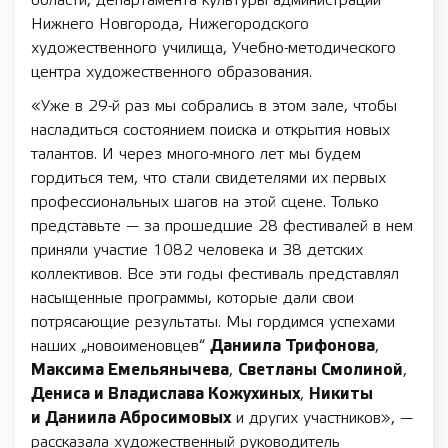
области, департамента культуры администрации
Нижнего Новгорода, Нижегородского
художественного училища, Учебно-методического
центра художественного образования.
«Уже в 29-й раз мы собрались в этом зале, чтобы
насладиться состоянием поиска и открытия новых
талантов. И через много-много лет мы будем
гордиться тем, что стали свидетелями их первых
профессиональных шагов на этой сцене. Только
представьте — за прошедшие 28 фестивалей в нем
приняли участие 1082 человека и 38 детских
коллективов. Все эти годы фестиваль представлял
насыщенные программы, которые дали свои
потрясающие результаты. Мы гордимся успехами
наших „новоименовцев“
Даниила Трифонова
,
Максима Емельянычева
,
Светланы Смолиной
,
Дениса и Владислава Кожухиных
,
Никиты
и Даниила Абросимовых
и других участников», —
рассказала художественный руководитель