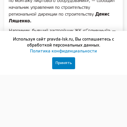
по монтажу лифтового оборудования», — сообщил
начальник управления по строительству
региональной дирекции по строительству
Денис
Ляшенко.
Напомним, бывший застройщик ЖК «Солнечный» —
ООО «Вертикаль» — признан банкротом. На этапе
Используя сайт pravda-lsk.ru, Вы соглашаетесь с
строительства свои средства в этот жилой комплекс
обработкой персональных данных.
вложили 107 дольщиков.
Политика конфиденциальности
28 июня 2022 года между НКО «Фонд защиты
Принять
прав граждан — участников долевого строительства
в Нижегородской области» и АО НО
«Специализированный застройщик «Дирекция
по строительству» заключен договор на выполнение
проектно-изыскательских работ и комплекса работ
по достройке ЖК «Солнечный».
Подписывайтесь на нашу группу в
ВКонтакте