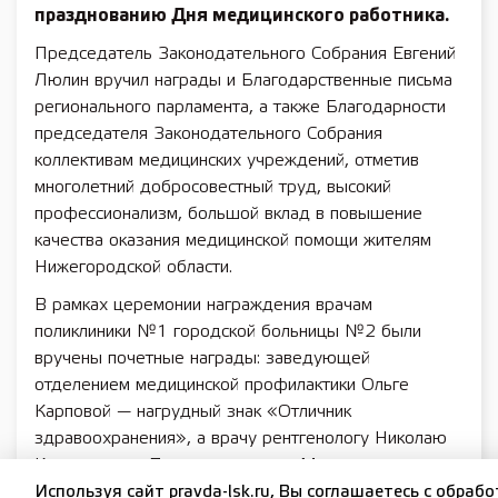
празднованию Дня медицинского работника.
Председатель Законодательного Собрания Евгений
Люлин вручил награды и Благодарственные письма
регионального парламента, а также Благодарности
председателя Законодательного Собрания
коллективам медицинских учреждений, отметив
многолетний добросовестный труд, высокий
профессионализм, большой вклад в повышение
качества оказания медицинской помощи жителям
Нижегородской области.
В рамках церемонии награждения врачам
поликлиники №1 городской больницы №2 были
вручены почетные награды: заведующей
отделением медицинской профилактики Ольге
Карповой — нагрудный знак «Отличник
здравоохранения», а врачу рентгенологу Николаю
Каракозову – Почетная грамота Министерства
здравоохранения РФ.
Используя сайт pravda-lsk.ru, Вы соглашаетесь с обраб