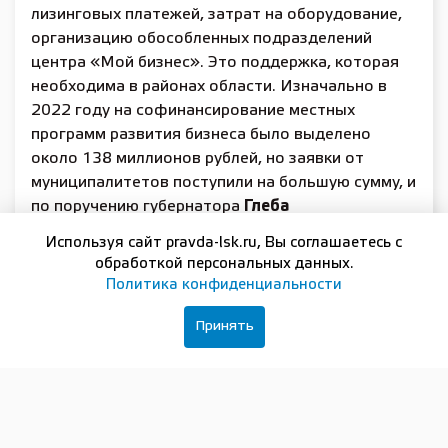
лизинговых платежей, затрат на оборудование,
организацию обособленных подразделений
центра «Мой бизнес». Это поддержка, которая
необходима в районах области. Изначально в
2022 году на софинансирование местных
программ развития бизнеса было выделено
около 138 миллионов рублей, но заявки от
муниципалитетов поступили на большую сумму, и
по поручению губернатора
Глеба
Никитина
дополнительно было выделено еще
Используя сайт pravda-lsk.ru, Вы соглашаетесь с
90 миллионов рублей. Это позволило
обработкой персональных данных.
удовлетворить потребности районов», — сказал
Политика конфиденциальности
заместитель губернатора Нижегородской
области
Андрей Саносян
.
Принять
Наибольшую сумму поддержки получил Нижний
Новгород – 39 млн рублей. Среди
муниципалитетов области в ТОП-5 по объему
полученных субсидий вошли Городецкий