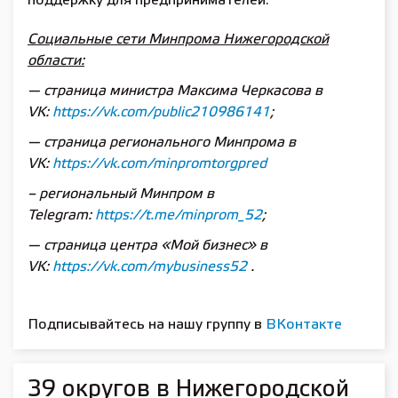
поддержку для предпринимателей.
Социальные сети Минпрома Нижегородской
области:
— страница министра Максима Черкасова в
VK:
https://vk.com/public210986141
;
— страница регионального Минпрома в
VK:
https://vk.com/minpromtorgpred
– региональный Минпром в
Telegram:
https://t.me/minprom_52
;
— страница центра «Мой бизнес» в
VK:
https://vk.com/mybusiness52
.
Подписывайтесь на нашу группу в
ВКонтакте
39 округов в Нижегородской