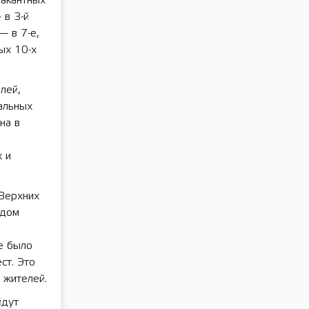
вакантных
 в 3-й
— в 7-е,
ых 10-х
лей,
альных
на в
 и
 Верхних
ждом
е было
ст. Это
 жителей.
йдут