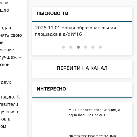
асли
ацию
ЛЫСКОВО ТВ
задач
ельная
2025 11 01 Посвящение в музыканты
музыкальной школы им. Касьянова
нять свою
ие
ачение.
 лучше», –
ской
ПЕРЕЙТИ НА КАНАЛ
 двух
ИНТЕРЕСНО
атацию. К
тавители
Мы не просто организация, а
учения в
одна большая семья
тов в
вом
ПРОГРЕСС ГОЛОСОВАНИЯ