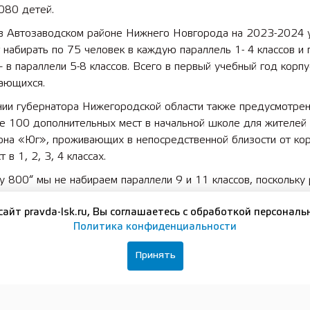
080 детей.
 в Автозаводском районе Нижнего Новгорода на 2023-2024 
 набирать по 75 человек в каждую параллель 1- 4 классов и
 в параллели 5-8 классов. Всего в первый учебный год корпу
ающихся.
нии губернатора Нижегородской области также предусмотре
е 100 дополнительных мест в начальной школе для жителей
она «Юг», проживающих в непосредственной близости от ко
 в 1, 2, 3, 4 классах.
 800“ мы не набираем параллели 9 и 11 классов, поскольку
е критериального оценивания. Она кардинально отличается о
сайт pravda-lsk.ru, Вы соглашаетесь с обработкой персональ
ьной системы, которую использует большинство школ. Перех
Политика конфиденциальности
рмат потребовал бы от учеников дополнительной вовлеченно
есурсов. В случае с выпускными классами это может отвлечь 
Принять
и к экзаменам и усугубить стрессовую ситуацию, что, естеств
 нужно. Наша позиция такова, что мы будем растить выпускн
нах из тех учеников, которые проучатся до выпуска хотя бы д