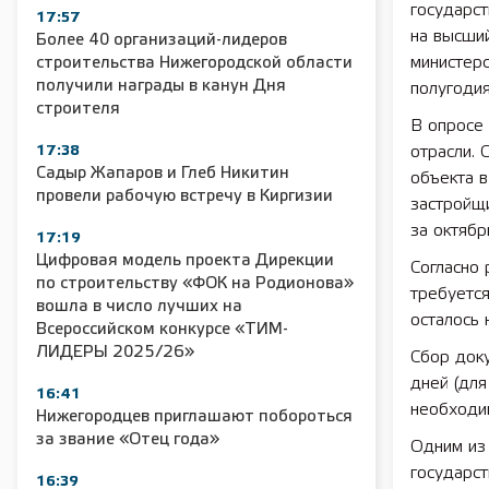
государст
17:57
на высший
Более 40 организаций-лидеров
министерс
строительства Нижегородской области
получили награды в канун Дня
полугодия
строителя
В опросе 
17:38
отрасли.
Садыр Жапаров и Глеб Никитин
объекта в
провели рабочую встречу в Киргизии
застройщи
за октябр
17:19
Цифровая модель проекта Дирекции
Согласно 
по строительству «ФОК на Родионова»
требуетс
вошла в число лучших на
осталось 
Всероссийском конкурсе «ТИМ-
ЛИДЕРЫ 2025/26»
Сбор доку
дней (дл
16:41
необходи
Нижегородцев приглашают побороться
за звание «Отец года»
Одним из 
государст
16:39