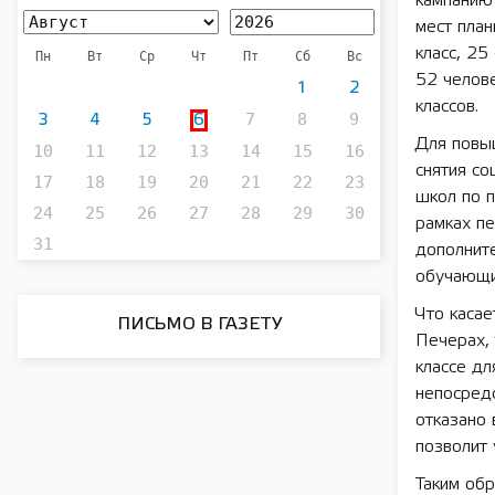
кампанию 
мест план
класс, 25
Пн
Вт
Ср
Чт
Пт
Сб
Вс
52 челове
1
2
классов.
7
8
9
3
4
5
6
Для повы
10
11
12
13
14
15
16
снятия со
17
18
19
20
21
22
23
школ по 
24
25
26
27
28
29
30
рамках п
31
дополнит
обучающи
Что касае
ПИСЬМО В ГАЗЕТУ
Печерах,
классе дл
непосред
отказано 
позволит 
Таким обр