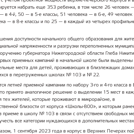
с учетом проектной мощности верхне-печерского корпуса и 
ируется набрать еще 353 ребенка, в том числе 26 человек —
 — в 4-й, 50 — в 5-е классы, 51 человека — в 6-е, 49 человек 
ка — в 8-е классы и по 25 — в каждый из четырех профильн
шения доступности начального общего образования для жите
циальной напряженности и разгрузки переполненных муницип
поручению губернатора Нижегородской области Глеба Никити
ервых приемных кампаний в начальной школе были выделены
ельные места для детей, проживающих в близлежащих домах
хся в перегруженных школах № 103 и № 22.
тся летней приемной кампании по набору 3-го и 4-го класса в
 то принято аналогичное решение о выделении 15 мест в ка
я тех жителей, которые проживают в микрорайоне, в
ственной близости от корпуса «Школы-800», и которым ране
в приеме в школу № 103 в связи с отсутствием свободных ме
учесть все категории нуждающихся в дополнительных местах
азом, 1 сентября 2023 года в корпус в Верхних Печерах по