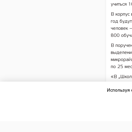
учиться 1
В корпус
год будут
человек —
800 обуч
В поруче
выделени
микрорай
по 25 мест
«В „Школу
по систем
Используя 
пятибалл
новый фо
затраты р
подготовк
никому не
своих сте