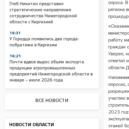
опроса. В
Глеб Никитин представил
региона 
стратегические направления
сотрудничества Нижегородской
процедур
области с Киргизией
«Оказание
2025 11 01 55 лет СОШ №2
2025 11 01 Зе
сельскохозяйс
министерс
16:31
У Городца появились два города-
работу м
побратима в Киргизии
граждан 
Уверен, к
16:21
отметил 
Почти вдвое вырос объем экспорта
области Д
продукции агропромышленных
предприятий Нижегородской области в
Напомним
январе – июле 2026 года
опросах,
разрешени
участию в
ВСЕ НОВОСТИ
строител
2023 год
эксплуат
НОВОСТИ ОБЛАСТИ
этажей бо