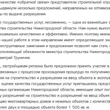
 качестве «обратной связи» представители строительной отр
выдвинули несколько предложений, направленных на оптимиз
ы по выдаче разрешения.
 государственных услуг, несомненно, — одна из важнейших 
мли
2025 11 01 Новая образоват
твенного назначения
площадка в д/с №16
тва строительства Нижегородской области. Нам нужно выпол
аксимально качественно и эффективно. Именно поэтому мнен
о нашей работе в этом направлении имеет определяющее зн
онструктивные замечания и предложения позволят нам стать
исполняющий обязанности министра строительства Нижегород
митрий Груничев.
, застройщикам региона было предложено принять участие в
 связанных с процессом прохождения процедур по получению
я на строительство и разрешения на ввод объекта в эксплу
 оценке качества государственных услуг приглашались предс
ьных организации Нижегородской области, имеющие опыт пол
у разрешений на строительство и разрешений на ввод объек
ацию многоквартирных домов и нежилых объектов с количест
лее двух и площадью объекта более 1 500 кв. м.