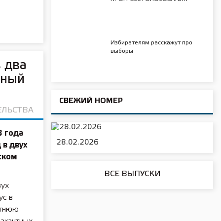
Избирателям расскажут про
выборы
 два
бный
СВЕЖИЙ НОМЕР
ЕЛЬСТВА
3 года
28.02.2026
 в двух
ском
ВСЕ ВЫПУСКИ
вух
ус в
етнюю