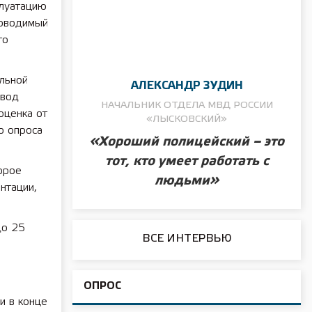
плуатацию
роводимый
го
льной
АЛЕКСАНДР ЗУДИН
ввод
НАЧАЛЬНИК ОТДЕЛА МВД РОССИИ
оценка от
«ЛЫСКОВСКИЙ»
о опроса
«Хороший полицейский – это
тот, кто умеет работать с
орое
людьми»
нтации,
до 25
ВСЕ ИНТЕРВЬЮ
ОПРОС
и в конце