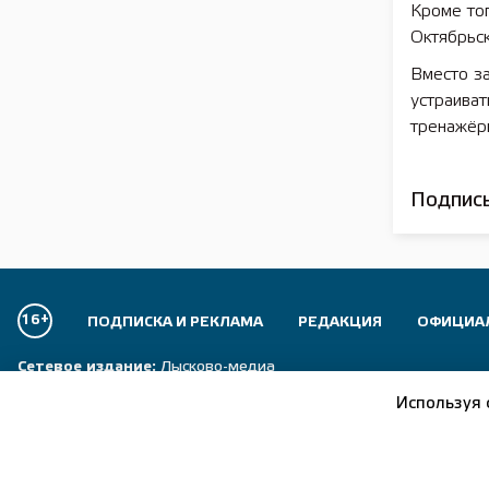
Кроме тог
Октябрьск
Вместо з
устраиват
тренажёры
Подписы
16+
ПОДПИСКА И РЕКЛАМА
РЕДАКЦИЯ
ОФИЦИА
Сетевое издание:
Лысково-медиа
Используя 
Отдел рекламы:
+7 (83149) 5-15-24
Главный редактор:
+7 (83149) 5-13-24
Журналисты:
+7 (83149) 5-14-24