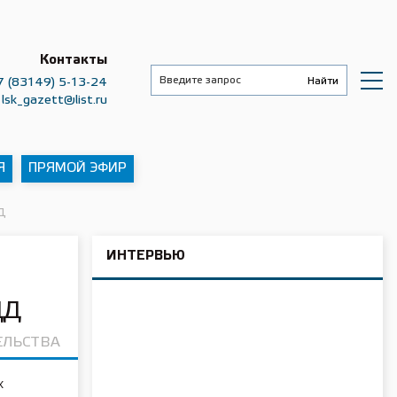
Контакты
7 (83149) 5-13-24
lsk_gazett@list.ru
Я
ПРЯМОЙ ЭФИР
Д
ИНТЕРВЬЮ
ДД
ЕЛЬСТВА
х