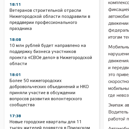
комплексо
18:11
фиксацие
Ветеранов строительной отрасли
автомоби
Нижегородской области поздравили в
преддверии профессионального
движении 
праздника
федераль
итогам те
18:08
10 млн рублей будет направлено на
Мобильны
поддержку бизнеса участников
нарушени
проекта «СВОё дело» в Нижегородской
движения
области
и передви
это прив
18:01
Более 50 нижегородских
скоростно
добровольческих объединений и НКО
мобильный
приняли участие в обсуждении
где невоз
вопросов развития волонтерского
сообщества
Экипаж ав
Водитель 
17:38
работой п
Новые городские кварталы для 11
тысяч жителей появятся в Приокском
Автомоби