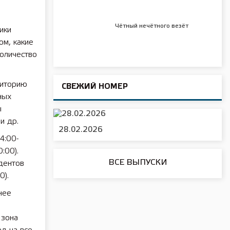
Чётный нечётного везёт
ики
ом, какие
Количество
риторию
СВЕЖИЙ НОМЕР
ных
ы
и др.
28.02.2026
4:00-
:00).
ВСЕ ВЫПУСКИ
дентов
0).
нее
 зона