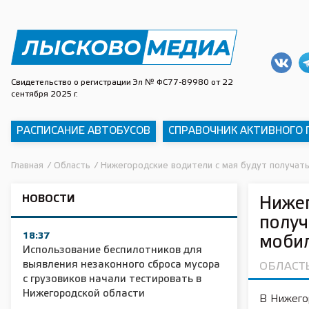
Свидетельство о регистрации Эл № ФС77-89980 от 22
сентября 2025 г.
РАСПИСАНИЕ АВТОБУСОВ
СПРАВОЧНИК АКТИВНОГО
Главная
/
Область
/
Нижегородские водители с мая будут получа
НОВОСТИ
Нижег
полу
18:37
моби
Использование беспилотников для
выявления незаконного сброса мусора
ОБЛАСТ
с грузовиков начали тестировать в
Нижегородской области
В Нижего