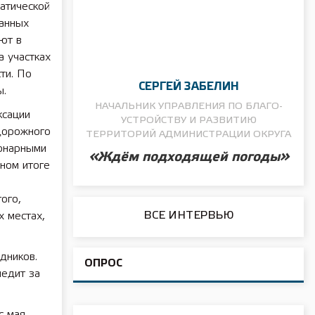
матической
анных
ют в
а участках
ти. По
СЕРГЕЙ ЗАБЕЛИН
ы.
НАЧАЛЬНИК УПРАВЛЕНИЯ ПО БЛАГО­
ксации
УСТРОЙСТВУ И РАЗВИТИЮ
дорожного
ТЕРРИТОРИЙ АДМИНИСТРАЦИИ ОКРУГА
ионарными
«Ждём подходящей погоды»
чном итоге
ого,
ВСЕ ИНТЕРВЬЮ
х местах,
дников.
ОПРОС
ледит за
с мая