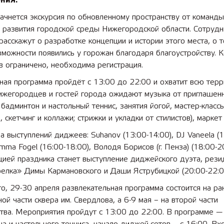
ния.
ачнется экскурсия по обновленному пространству от команды
 развития городской среды Нижегородской области. Сотрудн
сскажут о разработке концепции и истории этого места, о т
можности появились у горожан благодаря благоустройству. 
в ограничено, необходима регистрация.
ная программа пройдёт с 13:00 до 22:00 и охватит всю тер
Нижегородцев и гостей города ожидают музыка от приглашен
бадминтон и настольный теннис, занятия йогой, мастер-класс
, скетчинг и коллажи; стрижки и укладки от стилистов), маркет 
 выступлений диджеев: Suhanov (13:00-14:00), DJ Vaneela (1
imma Fogel (16:00-18:00), Володя Борисов (г. Пенза) (18:00-20
ией праздника станет выступление диджейского дуэта, рези
релка» Димы Кармановского и Даши Яструбицкой (20:00-22:0
о, 29-30 апреля развлекательная программа состоится на ра
ой части сквера им. Свердлова, а 6-9 мая – на второй части
тва. Мероприятия пройдут с 13:00 до 22:00. В программе —