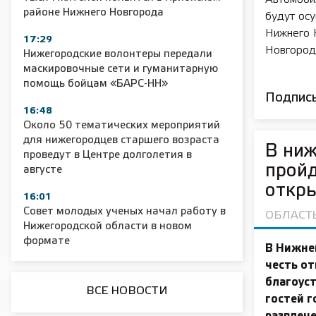
районе Нижнего Новгорода
будут осу
Нижнего 
2025 11 01 Сельское хозяйство 2025
2025 11 01 55
17:29
Новгород
Нижегородские волонтеры передали
маскировочные сети и гуманитарную
помощь бойцам «БАРС-НН»
Подписы
16:48
Около 50 тематических мероприятий
для нижегородцев старшего возраста
В ниж
проведут в Центре долголетия в
пройд
августе
откры
16:01
Совет молодых ученых начал работу в
ОБЛАСТ
Нижегородской области в новом
формате
В Нижне
честь от
благоуст
ВСЕ НОВОСТИ
гостей 