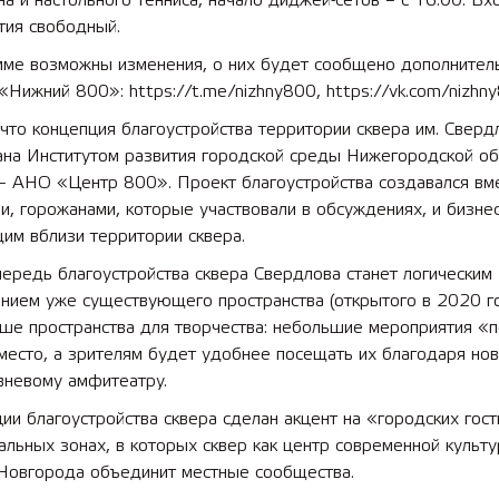
а и настольного тенниса, начало диджей-сетов – с 16:00. Вх
тия свободный.
мме возможны изменения, о них будет сообщено дополнител
«Нижний 800»: https://t.me/nizhny800, https://vk.com/nizhn
что концепция благоустройства территории сквера им. Сверд
ана Институтом развития городской среды Нижегородской об
– АНО «Центр 800». Проект благоустройства создавался вме
и, горожанами, которые участвовали в обсуждениях, и бизне
им вблизи территории сквера.
ередь благоустройства сквера Свердлова станет логическим
нием уже существующего пространства (открытого в 2020 го
ьше пространства для творчества: небольшие мероприятия «
место, а зрителям будет удобнее посещать их благодаря но
вневому амфитеатру.
ии благоустройства сквера сделан акцент на «городских гос
льных зонах, в которых сквер как центр современной культ
Новгорода объединит местные сообщества.