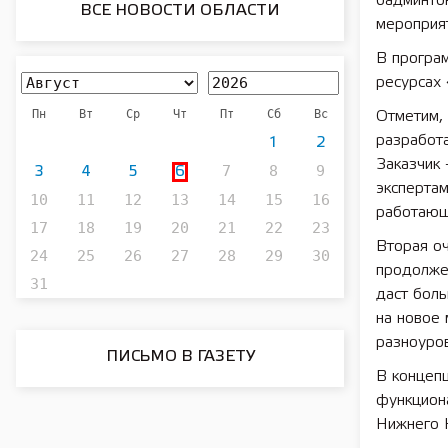
бадминтон
ВСЕ НОВОСТИ ОБЛАСТИ
мероприя
В програ
ресурсах 
Пн
Вт
Ср
Чт
Пт
Сб
Вс
Отметим, 
разработ
1
2
Заказчик 
7
8
9
3
4
5
6
экспертам
10
11
12
13
14
15
16
работающ
17
18
19
20
21
22
23
Вторая оч
24
25
26
27
28
29
30
продолже
31
даст бол
на новое 
разноуро
ПИСЬМО В ГАЗЕТУ
В концепц
функциона
Нижнего 