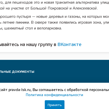
о, для пешеходов это и новая транзитная альтернатива ули
ой на участке от Большой Покровской и Алексеевской.
аросшего пустыря — новые деревья и газоны, на которых мо
ь летние пикники. В сквере также появились игровая зона, ул
, шахматный стол и велопарковка.
вайтесь на нашу группу в
ВКонтакте
ЛЬНЫЕ ДОКУМЕНТЫ
сайт pravda-lsk.ru, Вы соглашаетесь с обработкой персональ
Политика конфиденциальности
Принять