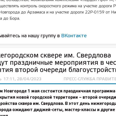
ществлять контроль скоростного режима на участке дороги 
Новгорода до Арзамаса и на участке дороги 22Р-0159 от Н
 лет СОШ №2
2025 11 01 Земли
а до Бора.
сельскохозяйственного назна
вайтесь на нашу группу в
ВКонтакте
егородском сквере им. Свердлова
ут праздничные мероприятия в че
тия второй очереди благоустройст
Ь
17:11, 28/04/2023
ПРЕСС-СЛУЖБА ПРАВИТ
м Новгороде 1 мая состоится праздничная программа
крытия новой городской территории – второй очеред
ройства сквера им. Свердлова. В этот день нижегород
города ожидают диджей-сеты, мастер-классы и другие