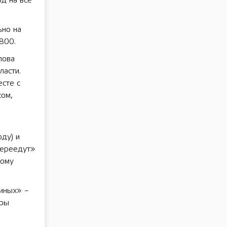
од на все
ьно на
y800.
лова
ласти.
сте с
сом,
ду) и
переедут»
вому
тиных» –
уры