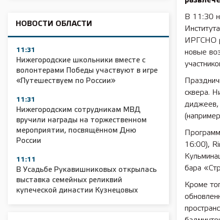
развлече
В 11:30 н
НОВОСТИ ОБЛАСТИ
Института
ИРГСНО ра
11:31
новые воз
Нижегородские школьники вместе с
участнико
волонтерами Победы участвуют в игре
Празднич
«Путешествуем по России»
сквера. 
11:31
диджеев, 
Нижегородским сотрудникам МВД
(например
вручили награды на торжественном
мероприятии, посвящённом Дню
Программа
России
16:00), R
Кульминац
11:11
бара «Ст
В Усадьбе Рукавишниковых открылась
выставка семейных реликвий
Кроме тог
купеческой династии Кузнецовых
обновленн
пространс