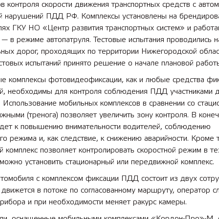
в контроля скорости движения транспортных средств с авто
й нарушений ПДД РФ. Комплексы установлены на брендиров
лях ГКУ НО «Центр развития транспортных систем» и работа
— в режиме автопатруля. Тестовые испытания проводились н
ных дорог, проходящих по территории Нижегородской облас
стовых испытаний принято решение о начале плановой работ
е комплексы фотовидеофиксации, как и любые средства фи
й, необходимы для контроля соблюдения ПДД участниками 
. Использование мобильных комплексов в сравнении со стац
жными (тренога) позволяет увеличить зону контроля. В коне
едет к повышению внимательности водителей, соблюдению
го режима и, как следствие, к снижению аварийности. Кроме т
 комплекс позволяет контролировать скоростной режим в те
можно установить стационарный или передвижной комплекс.
томобиля с комплексом фиксации ПДД состоит из двух сотру
движется в потоке по согласованному маршруту, оператор с
рибора и при необходимости меняет ракурс камеры.
ли, оснащенные мобильными комплексами «Кордон-Про»-М, 