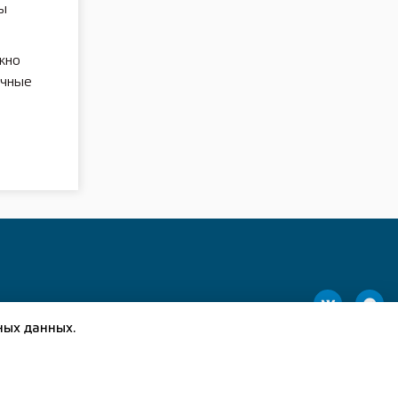
цы
жно
ичные
ных данных.
(83149) 5-13-24