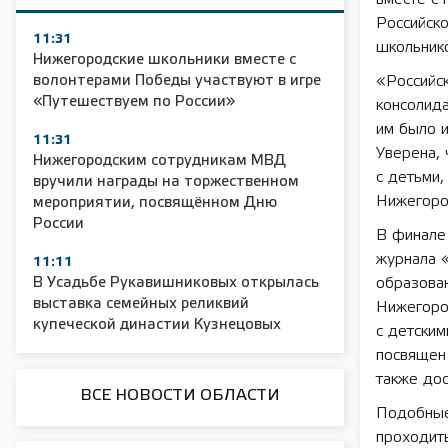
Российск
11:31
школьнико
Нижегородские школьники вместе с
волонтерами Победы участвуют в игре
«Российс
«Путешествуем по России»
консолида
им было и
11:31
Уверена, 
Нижегородским сотрудникам МВД
с детьми,
вручили награды на торжественном
Нижегоро
мероприятии, посвящённом Дню
России
В финале 
журнала 
11:11
В Усадьбе Рукавишниковых открылась
образова
выставка семейных реликвий
Нижегоро
купеческой династии Кузнецовых
с детски
посвящен 
также дос
ВСЕ НОВОСТИ ОБЛАСТИ
Подобные 
проходить