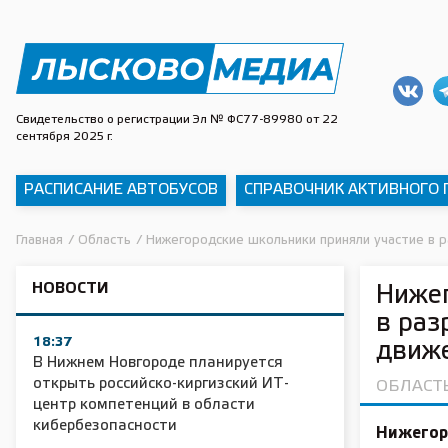
Свидетельство о регистрации Эл № ФС77-89980 от 22
сентября 2025 г.
РАСПИСАНИЕ АВТОБУСОВ
СПРАВОЧНИК АКТИВНОГО
Главная
/
Область
/
Нижегородские школьники приняли участие в р
НОВОСТИ
Нижег
в раз
18:37
движ
В Нижнем Новгороде планируется
открыть российско-киргизский ИТ-
ОБЛАСТ
центр компетенций в области
кибербезопасности
Нижегор