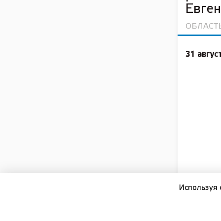
Евге
ОБЛАСТ
31 авгус
Используя 
Корпора