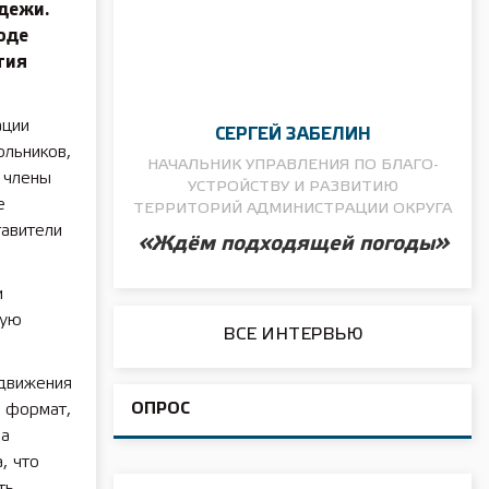
дежи.
оде
тия
ации
СЕРГЕЙ ЗАБЕЛИН
ольников,
НАЧАЛЬНИК УПРАВЛЕНИЯ ПО БЛАГО­
 члены
УСТРОЙСТВУ И РАЗВИТИЮ
е
ТЕРРИТОРИЙ АДМИНИСТРАЦИИ ОКРУГА
тавители
«Ждём подходящей погоды»
и
кую
ВСЕ ИНТЕРВЬЮ
 движения
ОПРОС
й формат,
ра
, что
ть