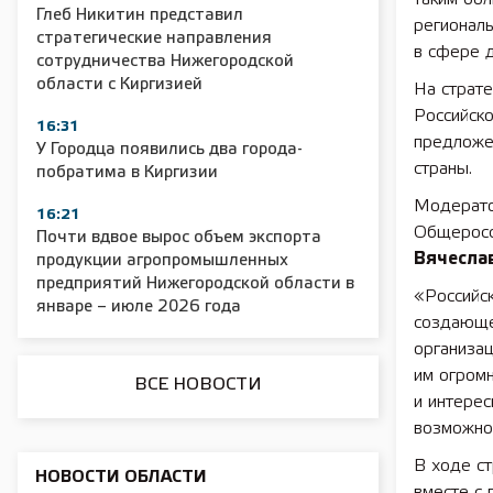
Глеб Никитин представил
регионал
стратегические направления
в сфере 
2025 11 01 Сельское хозяйство 2025
2025 11 01 55
сотрудничества Нижегородской
области с Киргизией
На страте
Российско
16:31
предложен
У Городца появились два города-
страны.
побратима в Киргизии
Модерато
16:21
Общеросс
Почти вдвое вырос объем экспорта
Вячесла
продукции агропромышленных
предприятий Нижегородской области в
«Российс
январе – июле 2026 года
создающе
организац
им огром
ВСЕ НОВОСТИ
и интерес
возможно
В ходе ст
НОВОСТИ ОБЛАСТИ
вместе с 