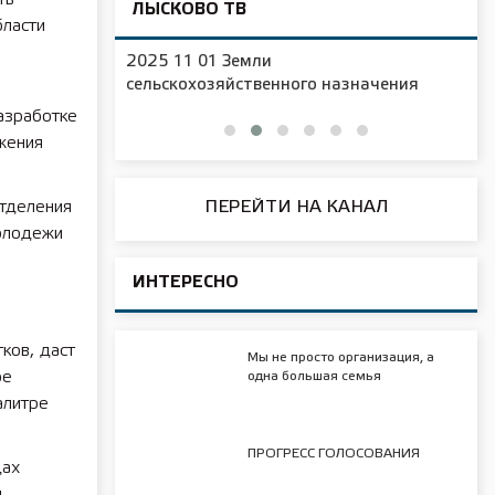
ЛЫСКОВО ТВ
бласти
2025 11 01 Новая образовательная
чения
площадка в д/с №16
азработке
жения
ПЕРЕЙТИ НА КАНАЛ
тделения
олодежи
ИНТЕРЕСНО
ков, даст
Мы не просто организация, а
ое
одна большая семья
алитре
ПРОГРЕСС ГОЛОСОВАНИЯ
дах
я