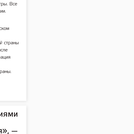
гры. Все
ии.
ском
й страны
исле
зация
е
раны.
иями
я», —