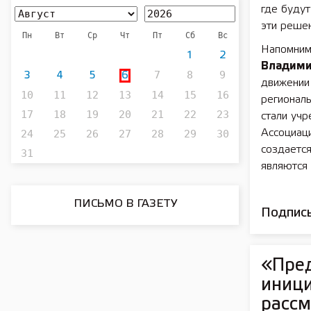
где будут
эти решен
Пн
Вт
Ср
Чт
Пт
Сб
Вс
Напомним
1
2
Владими
7
8
9
3
4
5
6
движении 
10
11
12
13
14
15
16
регионал
17
18
19
20
21
22
23
стали учр
24
25
26
27
28
29
30
Ассоциац
создаетс
31
являются 
ПИСЬМО В ГАЗЕТУ
Подписы
«Пре
иниц
рассм