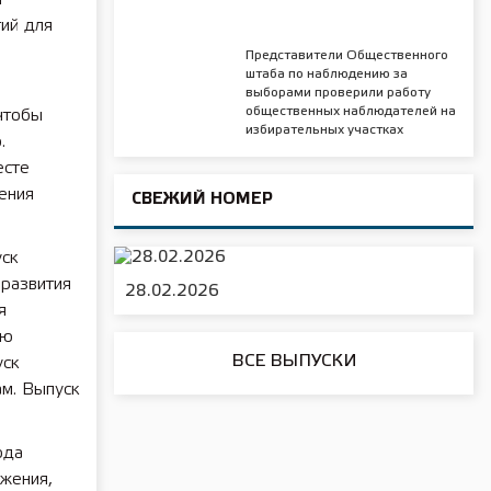
ий для
Представители Общественного
штаба по наблюдению за
выборами проверили работу
общественных наблюдателей на
чтобы
избирательных участках
.
есте
ения
СВЕЖИЙ НОМЕР
ск
 развития
28.02.2026
я
ию
ВСЕ ВЫПУСКИ
уск
м. Выпуск
ода
жения,