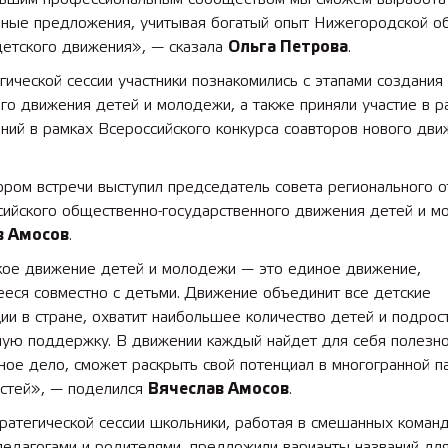
ьные предложения, учитывая богатый опыт Нижегородской о
детского движения», — сказала
Ольга Петрова
.
 лет СОШ №2
2025 11 01 Земли
сельскохозяйственного назна
гической сессии участники познакомились с этапами создания
го движения детей и молодежи, а также приняли участие в р
ий в рамках Всероссийского конкурса соавторов нового дви
ром встречи выступил председатель совета регионального о
ийского общественно-государственного движения детей и м
в Амосов
.
кое движение детей и молодежи — это единое движение,
еся совместно с детьми. Движение объединит все детские
ии в стране, охватит наибольшее количество детей и подрост
ную поддержку. В движении каждый найдет для себя полезн
ное дело, сможет раскрыть свой потенциал в многогранной п
стей», — поделился
Вячеслав Амосов
.
ратегической сессии школьники, работая в смешанных коман
педагогами и родителями, предложили варианты названий дл