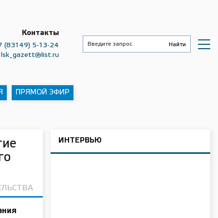
Контакты
7 (83149) 5-13-24
lsk_gazett@list.ru
Я
ПРЯМОЙ ЭФИР
ИНТЕРВЬЮ
тие
го
ЕЛЬСТВА
ания