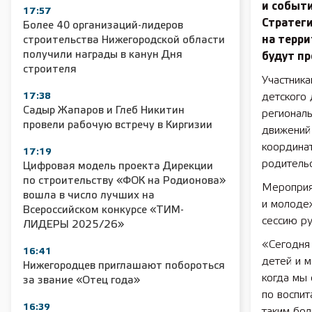
и событ
17:57
Стратег
Более 40 организаций-лидеров
на терр
строительства Нижегородской области
получили награды в канун Дня
будут пр
строителя
Участника
17:38
детского
Садыр Жапаров и Глеб Никитин
регионал
провели рабочую встречу в Киргизии
движений
координа
17:19
родительс
Цифровая модель проекта Дирекции
по строительству «ФОК на Родионова»
Мероприя
вошла в число лучших на
и молоде
Всероссийском конкурсе «ТИМ-
сессию р
ЛИДЕРЫ 2025/26»
«Сегодня
16:41
детей и м
Нижегородцев приглашают побороться
когда мы 
за звание «Отец года»
по воспит
16:39
таким бо