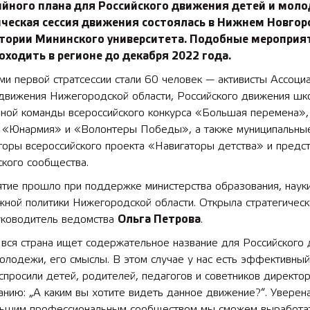
ийного плана для Российского движения детей и моло
ическая сессия движения состоялась в Нижнем Новгор
итории Мининского университета. Подобные мероприя
оходить в регионе до декабря 2022 года.
ми первой стратсессии стали 60 человек — активисты Ассоци
 движения Нижегородской области, Российского движения шк
ьной команды всероссийского конкурса «Большая перемена»,
 «Юнармия» и «Волонтеры Победы», а также муниципальны
торы всероссийского проекта «Навигаторы детства» и предс
кого сообщества.
тие прошло при поддержке министерства образования, наук
жной политики Нижегородской области. Открыла стратегичес
уководитель ведомства
Ольга Петрова
.
 вся страна ищет содержательное название для Российского
олодежи, его смыслы. В этом случае у нас есть эффективны
спросили детей, родителей, педагогов и советников директо
анию: „А каким вы хотите видеть данное движение?“. Уверена
льшим профессиональным сообществом мы сможем выработа