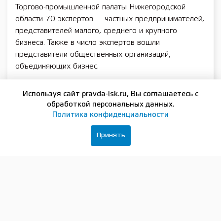
Торгово-промышленной палаты Нижегородской
области 70 экспертов — частных предпринимателей,
представителей малого, среднего и крупного
бизнеса. Также в число экспертов вошли
представители общественных организаций,
объединяющих бизнес.
Заместитель губернатора Нижегородской области
Используя сайт pravda-lsk.ru, Вы соглашаетесь с
Андрей Саносян, выступая перед экспертами,
обработкой персональных данных.
отметил, что сегодняшние наработки
Политика конфиденциальности
предпринимателей будут учтены при обновлении
стратегии.
Принять
«Это тот документ, по которому мы жили и работали
последние годы. Важно, что отраженные в стратегии
цели и задачи вы сами формулируете. План
дальнейших действий должен содержать проекты и
идеи, которые помогают бизнесу развиваться,
открывают новые возможности для предприятий.
Одна из ключевых задач — использование