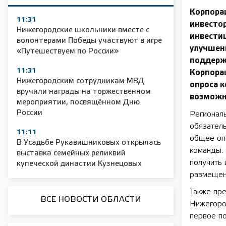
Корпора
11:31
инвесто
Нижегородские школьники вместе с
инвести
волонтерами Победы участвуют в игре
улучшен
«Путешествуем по России»
поддерж
11:31
Корпорац
Нижегородским сотрудникам МВД
опроса к
вручили награды на торжественном
возможн
мероприятии, посвящённом Дню
России
Регионал
обязатель
11:11
общее опи
В Усадьбе Рукавишниковых открылась
команды.
выставка семейных реликвий
получить 
купеческой династии Кузнецовых
размещен
Также пре
ВСЕ НОВОСТИ ОБЛАСТИ
Нижегород
первое п