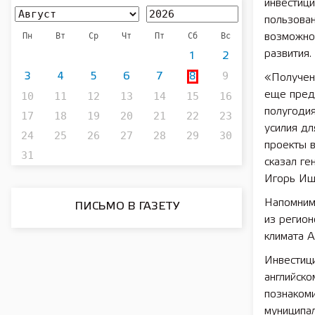
инвестици
пользован
Пн
Вт
Ср
Чт
Пт
Сб
Вс
возможнос
развития.
1
2
9
3
4
5
6
7
8
«Получен
еще предс
10
11
12
13
14
15
16
полугодия
17
18
19
20
21
22
23
усилия дл
24
25
26
27
28
29
30
проекты 
31
сказал г
Игорь Ищ
Напомним
ПИСЬМО В ГАЗЕТУ
из регион
климата А
Инвестици
английско
познаком
муниципал