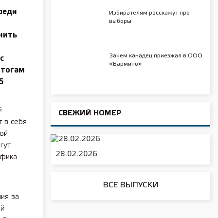
реди
Избирателям расскажут про
выборы
нить
Зачем канадец приезжал в ООО
с
«Бармино»
итогам
5
й
СВЕЖИЙ НОМЕР
 в себя
ной
гут
28.02.2026
афика
ВСЕ ВЫПУСКИ
ния за
ой