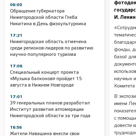
фотодок
06:00
государс
Обращение губернатора
И. Ленин
Нижегородской области Глеба
Никитина в День физкультурника
«Сотрудн
тематичес
17:21
Нижегородская область отмечена
благодар
среди регионов-лидеров по развитию
фонды, д
научно-популярного туризма
базой для
документо
17:06
использов
Специальный концерт проекта
научных и
«Музыка балконов» пройдет 15
августа в Нижнем Новгороде
Комитета
В экспоз
17:01
39 генеральных планов разработал
имени Ле
Институт развития агломерации
показател
Нижегородской области за три года
с помощью
довести к
16:56
труднодо
Жители Навашина внесли свои