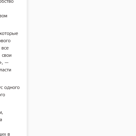
обство
вом
 которые
рвого
 все
 свои
», —
ласти
ус одного
ого
м,
а
щих в