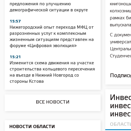
книгонош
предложения по улучшению
демографической ситуации в округе
колхозниц
рамках б
15:57
выпускала
Нижегородский опыт перехода МФЦ от
разрозненных услуг к комплексным
С докуме
2025 11 01 Сельское хозяйство 2025
2025 11 01 55
жизненным ситуациям представлен на
универсал
форуме «Цифровая эволюция»
Централь
Студенчес
15:21
Изменится схема движения на участке
строительства кольцевого пересечения
Подписы
на въезде в Нижний Новгород со
стороны Кстова
Инвес
ВСЕ НОВОСТИ
инвес
инвес
ОБЛАСТ
НОВОСТИ ОБЛАСТИ