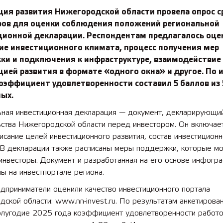
ция развития Нижегородской области провела опрос с
ров для оценки соблюдения положений региональной
ционной декларации. Респондентам предлагалось оце
ие инвестиционного климата, процесс получения мер
ки и подключения к инфраструктуре, взаимодействие 
ией развития в формате «одного окна» и другое. По 
оэффициент удовлетворенности составил 5 баллов из 
ых.
ьная инвестиционная декларация — документ, декларирующи
ства Нижегородской области перед инвестором. Он включает
сание целей инвестиционного развития, состав инвестицион
 В декларации также расписаны меры поддержки, которые мо
инвесторы. Документ и разработанная на его основе инфогр
ы на инвестпортале региона.
дприниматели оценили качество инвестиционного портала
ской области: www.nn-invest.ru. По результатам анкетирова
олугодие 2025 года коэффициент удовлетворенности работ