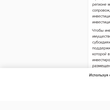
регионе м
сопровожд
инвестиц
инвестици
Чтобы инв
имуществ
субсидиях
поддержки
которой 
инвестиро
размещен
Также на 
Используя 
invest.ru
институто
поддержк
Кроме тог
Корпораци