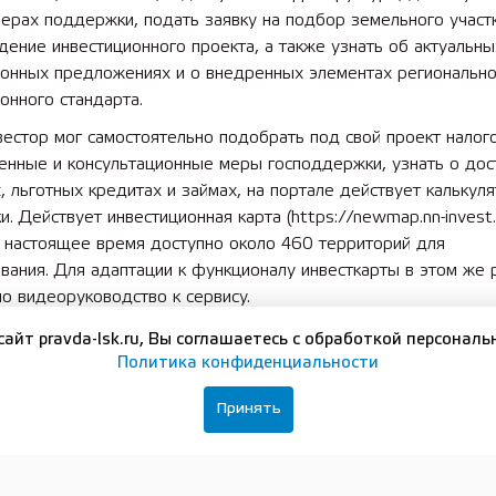
ерах поддержки, подать заявку на подбор земельного участк
ение инвестиционного проекта, а также узнать об актуальны
ионных предложениях и о внедренных элементах регионально
онного стандарта.
естор мог самостоятельно подобрать под свой проект налог
енные и консультационные меры господдержки, узнать о дос
, льготных кредитах и займах, на портале действует калькул
. Действует инвестиционная карта (https://newmap.nn-invest.r
в настоящее время доступно около 460 территорий для
вания. Для адаптации к функционалу инвесткарты в этом же
о видеоруководство к сервису.
инвестиционном портале доступен опросный модуль: https://n
сайт pravda-lsk.ru, Вы соглашаетесь с обработкой персональ
/surveys. С его помощью предприниматели могут оценить раб
Политика конфиденциальности
в для бизнеса, состояние инфраструктуры и то, как оказывает
Принять
а субъектам малого и среднего предпринимательства.
о, у инвестора всегда есть возможность связаться со специа
и развития по номеру горячей линии поддержки: 0052, через