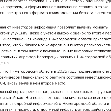
онного портала составил 1,93 из 2. Инвесторы оценивали уд
ия порталом, информационное наполнение сервиса, а также
ть электронного формата взаимодействия бизнеса с агентст
ная от инвесторов информация позволяет выявить моменты,
тоит улучшить, даже с учетом высоких оценок по итогам пе
. Инвестиционная команда Нижегородской области прилагает
я того, чтобы бизнес мог комфортно и быстро реализовывать
в регионе, в том числе с помощью наших цифровых сервисов
енеральный директор Корпорации развития Нижегородской об
енко.
, что Нижегородская область в 2025 году подтвердила стат
ов-лидеров Национального рейтинга состояния инвестиционн
СИ, вновь заняв в нем второе место.
онный портал региона представлен на трех языках — русско
м и китайском. Это позволяет предпринимателям со всего мир
иться с подробной информацией о Нижегородской области и
итетах, в частности, о доступной инфраструктуре, действую