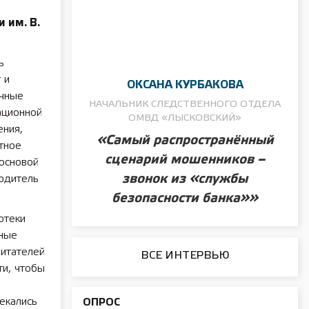
 им. В.
ь
 и
ОКСАНА КУРБАКОВА
ечные
НАЧАЛЬНИК СЛЕДСТВЕННОГО ОТДЕЛА
ационной
ОМВД «ЛЫСКОВСКИЙ»
ения,
«Самый распространённый
тное
сценарий мошенников –
основой
звонок из «службы
водитель
безопасности банка»»
отеки
дные
читателей
ВСЕ ИНТЕРВЬЮ
ти, чтобы
екались
ОПРОС