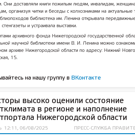
и. Они доставляли книги пожилым людям, инвалидам, женщин
ам, организуя читки и беседы с колхозниками на актуальные 
иблиопоходов библиотека им. Ленина открывала передвижные
 стенгазеты и устраивала выставки.
нтами архивного фонда Нижегородской государственной обл
 лет СОШ №2
2025 11 01 Земли
сельскохозяйственного назна
ьной научной библиотеки имени В. И. Ленина можно ознакоми
ном архиве Нижегородской области по адресу: Нижний Новго
кая, 15.
вайтесь на нашу группу в
ВКонтакте
торы высоко оценили состояние
тклимата в регионе и наполнение
тпортала Нижегородской области
Ь
12:11, 06/08/2025
ПРЕСС-СЛУЖБА ПРАВИТ