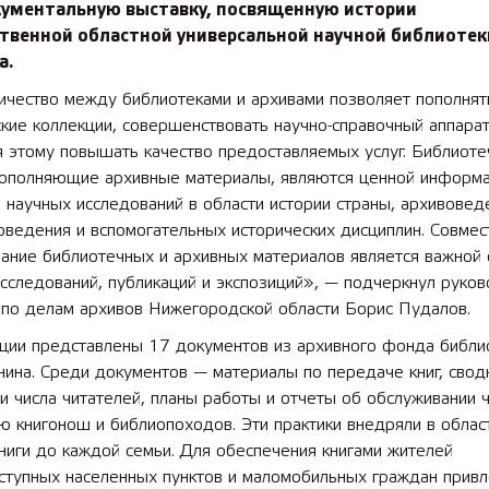
ументальную выставку, посвященную истории
твенной областной универсальной научной библиотеки
а.
ичество между библиотеками и архивами позволяет пополнят
кие коллекции, совершенствовать научно-справочный аппарат
я этому повышать качество предоставляемых услуг. Библиот
ополняющие архивные материалы, являются ценной информ
 научных исследований в области истории страны, архивовед
ведения и вспомогательных исторических дисциплин. Совмес
ание библиотечных и архивных материалов является важной 
сследований, публикаций и экспозиций», — подчеркнул руко
 по делам архивов Нижегородской области Борис Пудалов.
иции представлены 17 документов из архивного фонда библи
нина. Среди документов — материалы по передаче книг, сво
и числа читателей, планы работы и отчеты об обслуживании 
 книгонош и библиопоходов. Эти практики внедряли в облас
ниги до каждой семьи. Для обеспечения книгами жителей
ступных населенных пунктов и маломобильных граждан привл