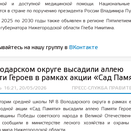
енной и доступной медицинской помощи. Национальные
тся в стране по поручению президента России Владимира Пу
 2025 по 2030 годы также объявлен в регионе Пятилетием
губернатора Нижегородской области Глеба Никитина.
вайтесь на нашу группу в
ВКонтакте
одарском округе высадили аллею
и Героев в рамках акции «Сад Пам
Ь
16:21, 20/05/2026
ПРЕСС-СЛУЖБА ПРАВИТ
тории средней школы № 8 Володарского округа в рамках 
одной акции «Сад Памяти» высадили аллею Памяти Герое
овщины Победы советского народа в Великой Отечественн
сообщили в министерстве лесного хозяйства и охраны
о мира Нижегородской области.