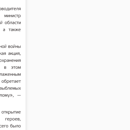
оводителя
, министр
й области
, а также
ной войны
ая акция,
охранения
ся в этом
слаженным
 обретает
зыблемых
шлому», —
 открытие
 героев,
сего было