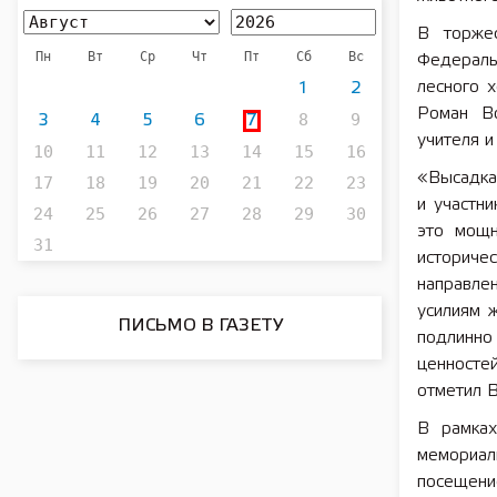
В торжес
Пн
Вт
Ср
Чт
Пт
Сб
Вс
Федераль
лесного 
1
2
Роман Во
8
9
3
4
5
6
7
учителя и
10
11
12
13
14
15
16
«Высадка
17
18
19
20
21
22
23
и участни
24
25
26
27
28
29
30
это мощн
31
историче
направле
усилиям 
ПИСЬМО В ГАЗЕТУ
подлинн
ценносте
отметил В
В рамках
мемориа
посещени