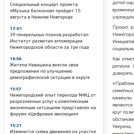
детей-си
Специальный концерт проекта
временн
«Музыка балконов» пройдет 15
учреждени
августа в Нижнем Новгороде
Проект р
17:01
Нижегоро
39 генеральных планов разработал
Институт развития агломерации
Инициати
Нижегородской области за три года
социальн
Как отмет
16:56
Жители Навашина внесли свои
региона 
предложения по улучшению
доверять
демографической ситуации в округе
«Приближ
15:57
семейных
Нижегородский опыт перехода МФЦ от
каникулы
разрозненных услуг к комплексным
являются 
жизненным ситуациям представлен на
круг пози
форуме «Цифровая эволюция»
обстанов
15:21
Уверена,
Изменится схема движения на участке
министерс