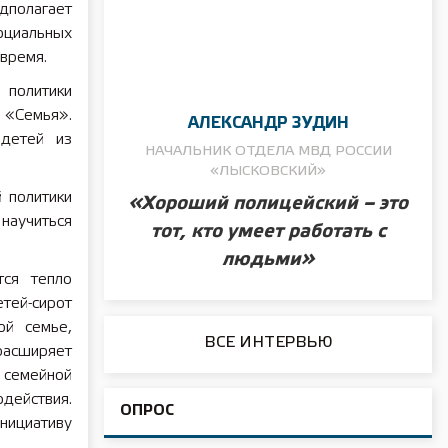
дполагает
циальных
время.
 политики
 «Семья».
АЛЕКСАНДР ЗУДИН
 детей из
НАЧАЛЬНИК ОТДЕЛА МВД РОССИИ
«ЛЫСКОВСКИЙ»
 политики
«Хороший полицейский – это
научиться
тот, кто умеет работать с
людьми»
тся тепло
тей-сирот
ой семье,
ВСЕ ИНТЕРВЬЮ
расширяет
в семейной
действия.
ОПРОС
нициативу