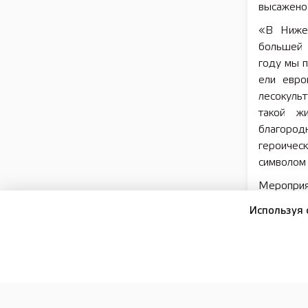
высажено 
«В Нижег
большей 
году мы 
ели евро
лесокуль
такой ж
благород
героичес
символом
Мероприя
федераль
Используя 
проекта «
В 2026 г
более 14,
га.
Напомним