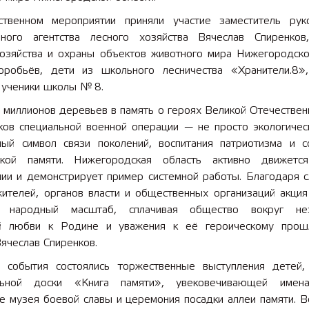
твенном мероприятии приняли участие заместитель рук
ного агентства лесного хозяйства Вячеслав Спиренков
хозяйства и охраны объектов животного мира Нижегородско
робьёв, дети из школьного лесничества «Хранители.8»
 ученики школы № 8.
 миллионов деревьев в память о героях Великой Отечествен
ков специальной военной операции — не просто экологическ
ый символ связи поколений, воспитания патриотизма и с
ской памяти. Нижегородская область активно движет
нии и демонстрирует пример системной работы. Благодаря 
жителей, органов власти и общественных организаций акция
о народный масштаб, сплачивая общество вокруг не
й любви к Родине и уважения к её героическому про
ячеслав Спиренков.
 события состоялись торжественные выступления детей,
льной доски «Книга памяти», увековечивающей имена
е музея боевой славы и церемония посадки аллеи памяти. В