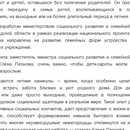
рот и детей, оставшихся без попечения родителей. Он пре
ую передачу в семьи детей, воспитывающихся в со
ях, на выходные или на более длительный период в летнее 
азработан министерством социального развития и семейной
дской области в рамках реализации национального проекта
ва направлена на развитие семейных форм устройства
ых учреждений.
ила заместитель министра социального развития и семейной
Елена Леонова, очень важно, чтобы дети-сироты могли 
 взрослым.
аются летние каникулы — время, когда особенно цени
 встреч, забота близких и уют родного дома. Для де
 или даже просто выходные, проведенные в полноценн
уроком социальной адаптации в реальном мире. Такой опыт 
тивных социальных контактов, дает представление о жизни 
ке, способствует формированию навыков бытового взаимо
 что многие неравнодушные нижегородцы откликнутся на и
тва и поддержат наших ребят!» — сказала Елена Леонова.