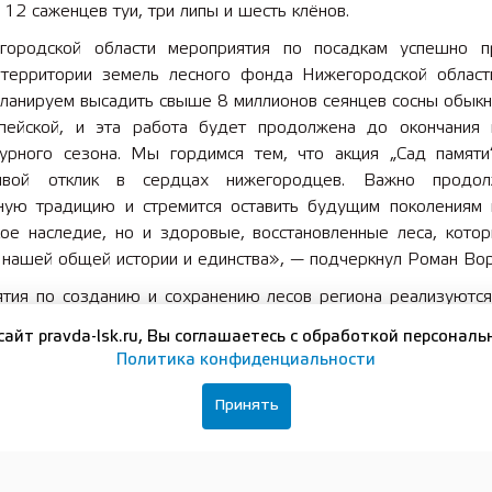
12 саженцев туи, три липы и шесть клёнов.
ородской области мероприятия по посадкам успешно 
территории земель лесного фонда Нижегородской област
планируем высадить свыше 8 миллионов сеянцев сосны обыкн
пейской, и эта работа будет продолжена до окончания 
турного сезона. Мы гордимся тем, что акция „Сад памяти
ивой отклик в сердцах нижегородцев. Важно продол
ную традицию и стремится оставить будущим поколениям 
кое наследие, но и здоровые, восстановленные леса, котор
 нашей общей истории и единства», — подчеркнул Роман Во
тия по созданию и сохранению лесов региона реализуются
ного проекта «Сохранение лесов», входящего в состав наци
сайт pravda-lsk.ru, Вы соглашаетесь с обработкой персональ
Экологическое благополучие».
Политика конфиденциальности
оду мероприятия по восстановлению и сохранению лесо
Принять
4 тыс. га, в том числе искусственное лесовосстановление — н
, что с 2025 года в России по поручению президента 