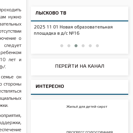
проходить
ЛЫСКОВО ТВ
кам нужно
зательных
2025 11 01 Новая образовательная
тсутствии
чения
площадка в д/с №16
лючение о
о следует
 ребенком
 10 лет и
ПЕРЕЙТИ НА КАНАЛ
ф/.
 семье он
о стороны
ИНТЕРЕСНО
твляться
оциальных
жки.
Жильё для детей-сирот
приятия,
оддержки,
еспечение
ПРОГРЕСС ГОЛОСОВАНИЯ