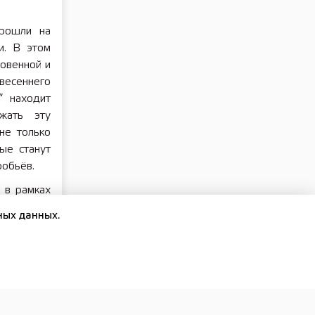
прошли на
и. В этом
овенной и
весеннего
“ находит
жать эту
не только
ые станут
робьёв.
 в рамках
онального
ных данных.
в охватят
а 4,3 тыс.
Владимира