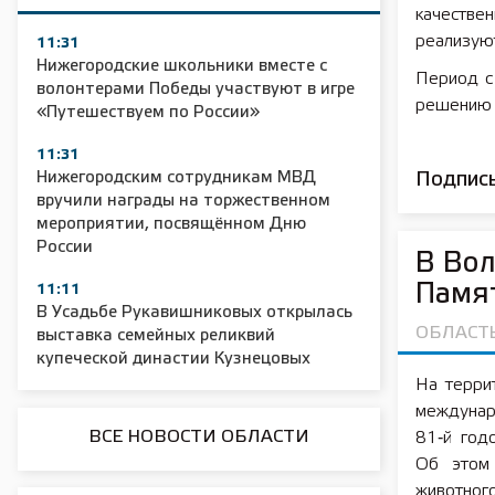
качеств
реализую
11:31
Нижегородские школьники вместе с
Период с
волонтерами Победы участвуют в игре
решению 
«Путешествуем по России»
11:31
Нижегородским сотрудникам МВД
Подписы
вручили награды на торжественном
мероприятии, посвящённом Дню
России
В Вол
Памят
11:11
В Усадьбе Рукавишниковых открылась
ОБЛАСТ
выставка семейных реликвий
купеческой династии Кузнецовых
На терри
междунар
ВСЕ НОВОСТИ ОБЛАСТИ
81‑й год
Об этом 
животног