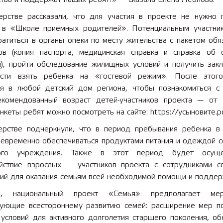
ерстве рассказали, что для участия в проекте не нужно 
 в «Школе приемных родителей». Потенциальным участни
атиться в органы опеки по месту жительства с пакетом обя
 лет СОШ №2
2025 11 01 Земли
ов (копия паспорта, медицинская справка и справка об о
сельскохозяйственного назна
и), пройти обследование жилищных условий и получить зак
сти взять ребенка на «гостевой режим». После этог
ся в любой детский дом региона, чтобы познакомиться с
екомендованный возраст детей-участников проекта — от
нкеты ребят можно посмотреть на сайте: https://усыновите.р
ерстве подчеркнули, что в период пребывания ребенка в
оевременно обеспечиваться продуктами питания и одеждой с
ного учреждения. Также в этот период будет осущес
йствие взрослых — участников проекта с сотрудниками с
ий для оказания семьям всей необходимой помощи и поддер
м, национальный проект «Семья» предполагает меро
вующие всестороннему развитию семей: расширение мер п
 условий для активного долголетия старшего поколения, об