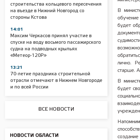
строительства кольцевого пересечения
В минист
на въезде в Нижний Новгород со
стороны Кстова
обучение
будет обр
2025 11 01 Сельское хозяйство 2025
2025 11 01 55
14:01
документ
Максим Черкасов принял участие в
судимост
спуске на воду восьмого пассажирского
возможно
судна на подводных крыльях
обратить
«Метеор-120Р»
лично. Р
13:21
старше. А
70-летие праздника строительной
отрасли отмечают в Нижнем Новгороде
В минист
и по всей России
будет св
социаль
взаимоде
ВСЕ НОВОСТИ
учрежден
Напомни
способст
НОВОСТИ ОБЛАСТИ
создание