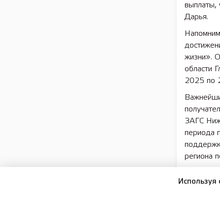
выплаты, 
Дарья.
Напомним
достижен
жизни». 
области Г
2025 по 2
Важнейши
получател
ЗАГС Ниж
периода 
поддержки
региона п
Поддержк
Используя 
националь
инициати
преемник