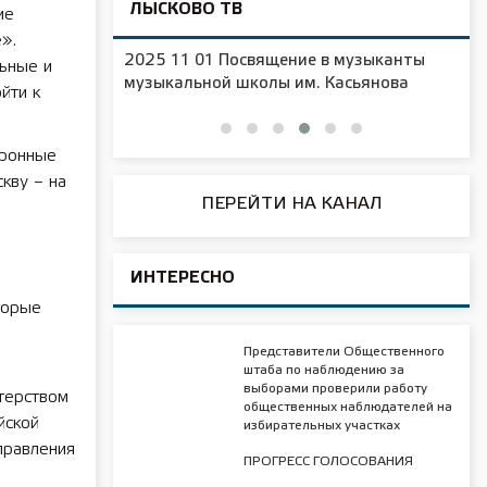
ЛЫСКОВО ТВ
ие
».
ельная
2025 11 01 Посвящение в музыканты
льные и
музыкальной школы им. Касьянова
йти к
тронные
кву – на
ПЕРЕЙТИ НА КАНАЛ
ИНТЕРЕСНО
торые
Представители Общественного
штаба по наблюдению за
выборами проверили работу
терством
общественных наблюдателей на
йской
избирательных участках
правления
ПРОГРЕСС ГОЛОСОВАНИЯ