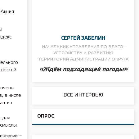
 Акция
й
ндекс
СЕРГЕЙ ЗАБЕЛИН
НАЧАЛЬНИК УПРАВЛЕНИЯ ПО БЛАГО­
УСТРОЙСТВУ И РАЗВИТИЮ
ТЕРРИТОРИЙ АДМИНИСТРАЦИИ ОКРУГА
тельного
«Ждём подходящей погоды»
 шестой
лючены
ВСЕ ИНТЕРВЬЮ
, в числе
антин
ОПРОС
ь для
 смыслы.
вновании –