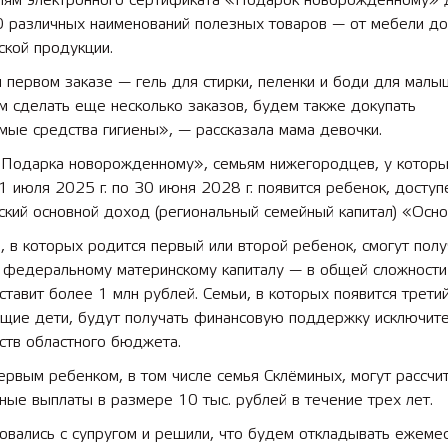
лям электронного сертификата «Подарок новорожденному» 
0 различных наименований полезных товаров — от мебели до
ской продукции.
первом заказе — гель для стирки, пеленки и боди для малы
 сделать еще несколько заказов, будем также докупать
ые средства гигиены», — рассказала мама девочки.
Подарка новорожденному», семьям нижегородцев, у которы
1 июля 2025 г. по 30 июня 2028 г. появится ребенок, доступ
кий основной доход (региональный семейный капитал) «Осно
и, в которых родится первый или второй ребенок, смогут полу
к федеральному материнскому капиталу — в общей сложности
ставит более 1 млн рублей. Семьи, в которых появится третий
щие дети, будут получать финансовую поддержку исключите
ств областного бюджета.
ервым ребенком, в том числе семья Склёминых, могут рассчи
ые выплаты в размере 10 тыс. рублей в течение трех лет.
овались с супругом и решили, что будем откладывать ежеме