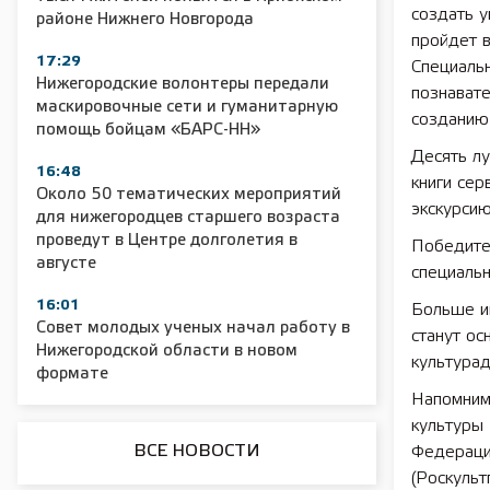
создать у
районе Нижнего Новгорода
пройдет в
2025 11 01 55 лет СОШ №2
2025 11 01 Зе
17:29
Специальн
сельскохозяйс
Нижегородские волонтеры передали
познавате
маскировочные сети и гуманитарную
созданию
помощь бойцам «БАРС-НН»
Десять л
16:48
книги сер
Около 50 тематических мероприятий
экскурсию
для нижегородцев старшего возраста
проведут в Центре долголетия в
Победите
августе
специальн
16:01
Больше и
Совет молодых ученых начал работу в
станут ос
Нижегородской области в новом
культура
формате
Напомним
культуры
ВСЕ НОВОСТИ
Федерации
(Роскульт