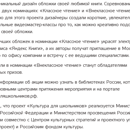
никальный дизайн обложки своей любимой книги. Соревнован
 двух номинациях: «Классное чтение» и «Внеклассное чтение
мли
2025 11 01 Новая образоват
о для этого проекта дизайнеры создали короткие, увлекате
твенного назначения
площадка в д/с №16
льные видеомастер-классы про то, как можно креативно подо
 своей обложки.
учших обложек в номинации «Классное чтение» украсят элек
виса «Яндекс Книги», а их авторы получат приглашение в Мос
 по офису компании и встречу с ее ведущими специалистами.
ли в номинации «Внеклассное чтение» станут обладателями
ых призов.
нформации об акции можно узнать в библиотеках России, ко
новными центрами притяжения мероприятия и на портале
дляшкольников.рф.
, что проект «Культура для школьников» реализуется Минис
 Российской Федерации и Министерством просвещения Росси
 совместно с Центром культурных стратегий и проектного у
проект) и Российским фондом культуры.