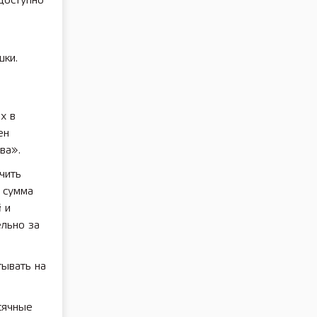
доступно
шки.
х в
ен
ва».
чить
 сумма
 и
льно за
тывать на
сячные