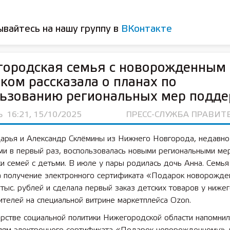
вайтесь на нашу группу в
ВКонтакте
городская семья с новорожденным
ком рассказала о планах по
льзованию региональных мер подд
Ь
16:21, 15/10/2025
ПРЕСС-СЛУЖБА ПРАВИТ
Дарья и Александр Склёмины из Нижнего Новгорода, недавно
ми в первый раз, воспользовалась новыми региональными ме
 семей с детьми. В июле у пары родилась дочь Анна. Семья
 получение электронного сертификата «Подарок новорожде
тыс. рублей и сделала первый заказ детских товаров у ниже
телей на специальной витрине маркетплейса Ozon.
рстве социальной политики Нижегородской области напомнил