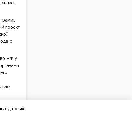
елилась
ограммы
й проект
ской
иода с
тво РФ у
 органами
сего
итики
ных данных.
 по
вляется
ьтура».