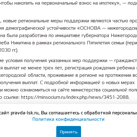
чтобы накопить на первоначальный взнос на ипотеку», — под
, новые региональные меры поддержки являются частью пр
ия демографической устойчивости «ОСНОВА — нижегородски
Она была разработана по инициативе губернатора Нижегород
леба Никитина в рамках регионального Пятилетия семьи (пер
030 гг.).
е условия получения указанных мер поддержки — гражданс
я выплат не менее трех лет, регистрация рождения ребенка
егородской области, проживание в регионе на протяжении в
получения выплат. С подробной информацией о новых мерах
 можно ознакомиться на сайте министерства социальной пол
о ссылке: https://minsocium.ru/index.php/news/3451-2088.
а материнства и детства — важнейшее направление нового
сайт pravda-lsk.ru, Вы соглашаетесь с обработкой персональ
ного проекта «Семья», стартовавшего в стране с 2025 года
Политика конфиденциальности
ве президента России Владимира Путина. Новый нацпроект я
ом действовавших ранее нацпроектов «Демография» и «Кул
Принять