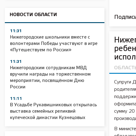
НОВОСТИ ОБЛАСТИ
Подписы
11:31
Нижегородские школьники вместе с
Ниже
волонтерами Победы участвуют в игре
ребен
«Путешествуем по России»
испо
11:31
ОБЛАСТ
Нижегородским сотрудникам МВД
вручили награды на торжественном
мероприятии, посвящённом Дню
Супруги 
России
родителя
поддержки
11:11
оформила
В Усадьбе Рукавишниковых открылась
сумму 20 
выставка семейных реликвий
купеческой династии Кузнецовых
производи
В министе