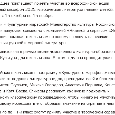
дцев приглашают принять участие во всероссийской акции
ый марафон 2025: классическая литература глазами детей».
 с 15 октября по 15 ноября.
й «Культурный марафон» Министерство культуры Российско
и запускает совместно с компанией «Яндекс» и сервисом «Я
кция поможет школьникам по-новому взглянуть на великие
ния русской и мировой литературы.
ганизована в рамках межведомственного культурно-образова
Культура для школьников». В этом году она проходит уже в
ийских школьников в программу «Культурного марафона» вк
ки от ведущих литературоведов, преподавателей и блогеров
нтон Скулачев, Михаил Свердлов, Анастасия Першина, Конст
 и Катя Баева. Спикеры расскажут, как нужно подходить к
ному классическому произведению, чтобы ничего не упустит
новому исследовать его, обращая внимание на скрытые в нем
1-го по 11-й класс смогут принять участие в творческом соре