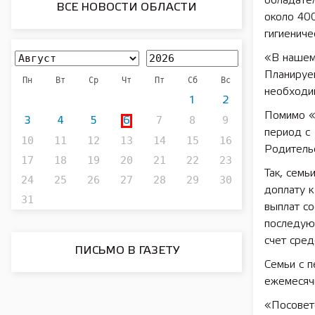
обладате
ВСЕ НОВОСТИ ОБЛАСТИ
около 40
гигиениче
«В нашем 
Планируем
Пн
Вт
Ср
Чт
Пт
Сб
Вс
необходим
1
2
Помимо «
7
8
9
3
4
5
6
период с 
10
11
12
13
14
15
16
Родительс
17
18
19
20
21
22
23
Так, семь
24
25
26
27
28
29
30
доплату 
31
выплат со
последую
счет сред
ПИСЬМО В ГАЗЕТУ
Семьи с п
ежемесячн
«Посовет