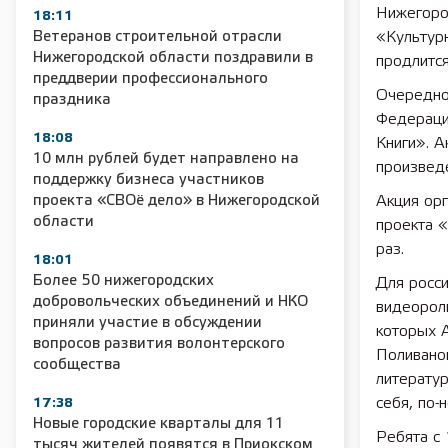
Нижегоро
18:11
Ветеранов строительной отрасли
«Культурн
Нижегородской области поздравили в
продлится
преддверии профессионального
Очередно
праздника
Федераци
18:08
Книги». А
10 млн рублей будет направлено на
произведе
поддержку бизнеса участников
проекта «СВОё дело» в Нижегородской
Акция ор
области
проекта «
раз.
18:01
Более 50 нижегородских
Для росс
добровольческих объединений и НКО
видеороли
приняли участие в обсуждении
которых А
вопросов развития волонтерского
Поливанов
сообщества
литератур
себя, по-
17:38
Новые городские кварталы для 11
Ребята с 
тысяч жителей появятся в Приокском