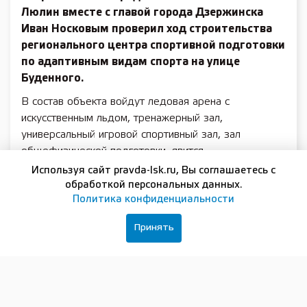
Люлин вместе с главой города Дзержинска
Иван Носковым проверил ход строительства
регионального центра спортивной подготовки
по адаптивным видам спорта на улице
Буденного.
В состав объекта войдут ледовая арена с
искусственным льдом, тренажерный зал,
универсальный игровой спортивный зал, зал
общефизической подготовки, явится
Используя сайт pravda-lsk.ru, Вы соглашаетесь с
На сегодняшний день на площадке выполнены все
обработкой персональных данных.
подготовительные работы — установлены
Политика конфиденциальности
временное ограждение территории и
информационные щиты, обустроены строительный
Принять
городок и места складирования, а также
оборудованы временные подъездные пути и
проведены земляные работы по планировке
территории. Сейчас здесь ведётся устройство
фундамента и каркаса всех трех блоков, из которых