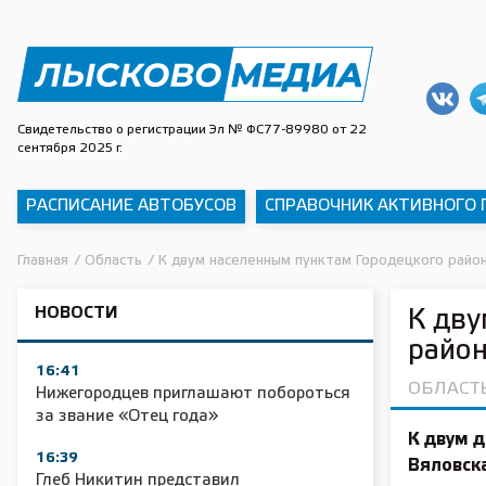
Свидетельство о регистрации Эл № ФС77-89980 от 22
сентября 2025 г.
РАСПИСАНИЕ АВТОБУСОВ
СПРАВОЧНИК АКТИВНОГО
Главная
/
Область
/
К двум населенным пунктам Городецкого район
НОВОСТИ
К дву
район
16:41
ОБЛАСТ
Нижегородцев приглашают побороться
за звание «Отец года»
К двум 
16:39
Вяловска
Глеб Никитин представил