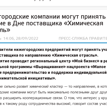
ородские компании могут принять
ие в Дне поставщика «Химическая
ль»
Ь
14:06, 28/09/2022
ПРЕСС-СЛУЖБА ПРАВИТ
вители нижегородских предприятий могут принять уч
оставщика по направлению «Химическая отрасль».
ятие проводит региональный центр «Мой бизнес» в р
ьной программы «Выращивание»
нацпроекта «Малое
ее предпринимательство и поддержка индивидуальной
нимательской инициативы».
е сильно развит химический кластер — то направление, в ко
дские компании могут быть максимально полезными друг дру
о расширить кооперационные связи. О том, что интерес у кр
в к такому роду сотрудничества высокий, говорит состав уча