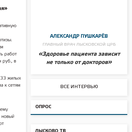
ия»
ативную
АЛЕКСАНДР ПУШКАРЁВ
ртизы.
ГЛАВНЫЙ ВРАЧ ЛЫСКОВСКОЙ ЦРБ
км
«Здоровье пациента зависит
ть работ
 руб., в
не только от докторов»
 33 жилых
а к сетям
ВСЕ ИНТЕРВЬЮ
ОПРОС
щему
я новый
ют
ЛЫСКОВО ТВ