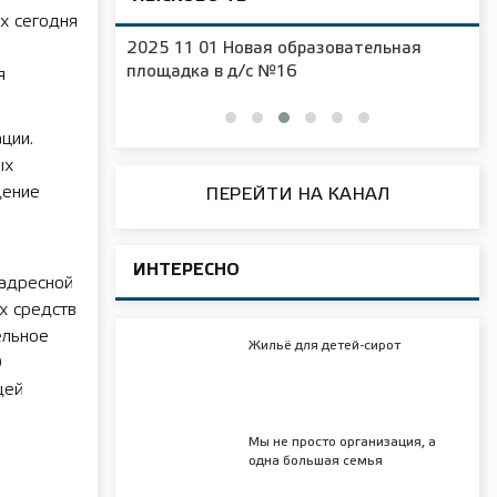
х сегодня
2025 11 01 Новая образовательная
чения
площадка в д/с №16
я
ции.
ых
дение
ПЕРЕЙТИ НА КАНАЛ
ИНТЕРЕСНО
 адресной
х средств
ельное
Жильё для детей-сирот
О
щей
Мы не просто организация, а
одна большая семья