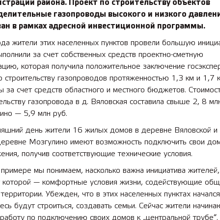
страции района. Проект по строительству объектов
делительные газопроводы высокого и низкого давлен
ван в рамках адресной инвестиционной программы.
ода жители этих населенных пунктов провели большую иници
ыполнили за счет собственных средств проектно-сметную
ацию, которая получила положительное заключение госэкспе
 строительству газопроводов протяженностью 1,3 км и 1,7 
 за счет средств областного и местного бюджетов. Стоимос
ельству газопровода в д. Вяловская составила свыше 2, 8 млн
ино — 5,9 млн руб.
няшний день жители 16 жилых домов в деревне Вяловской и
деревне Мозгулино имеют возможность подключить свои дом
ения, получив соответствующие технические условия.
примере мы понимаем, насколько важна инициатива жителей,
т которой — комфортные условия жизни, содействующие об
территории. Убежден, что в этих населенных пунктах началс
есь будут строиться, создавать семьи. Сейчас жители начина
работу по подключению своих домов к „центральной трубе“.