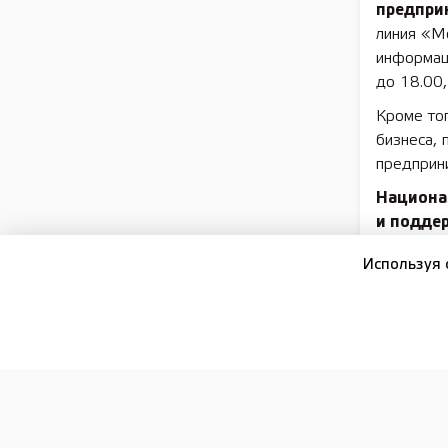
предпри
линия «М
информац
до 18.00,
Кроме то
бизнеса, 
предприн
Национа
и подде
разработа
Используя 
Он предп
финансов
Подписы