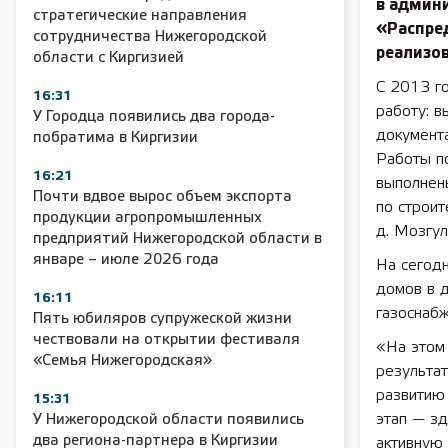
в админи
стратегические направления
«Распре
сотрудничества Нижегородской
реализо
области с Киргизией
С 2013 г
16:31
работу: в
У Городца появились два города-
документ
побратима в Киргизии
Работы по
16:21
выполнены
Почти вдвое вырос объем экспорта
по строит
продукции агропромышленных
д. Мозгул
предприятий Нижегородской области в
январе – июле 2026 года
На сегод
домов в 
16:11
газоснабж
Пять юбиляров супружеской жизни
чествовали на открытии фестиваля
«На этом 
«Семья Нижегородская»
результа
развитию 
15:31
этап — зд
У Нижегородской области появились
два региона-партнера в Киргизии
активную 