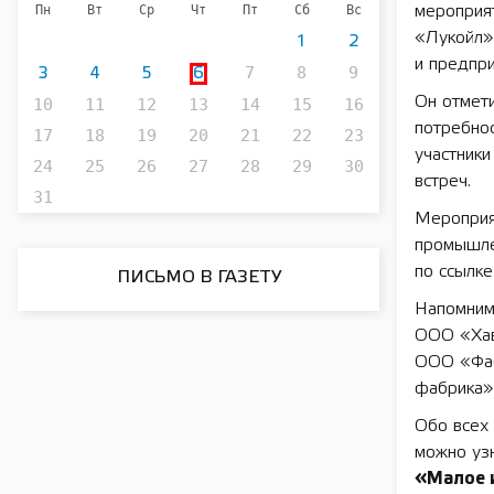
Пн
Вт
Ср
Чт
Пт
Сб
Вс
мероприя
«Лукойл»
1
2
и предпр
7
8
9
3
4
5
6
Он отмети
10
11
12
13
14
15
16
потребнос
17
18
19
20
21
22
23
участники
24
25
26
27
28
29
30
встреч.
31
Мероприя
промышле
по ссылке
ПИСЬМО В ГАЗЕТУ
Напомним,
ООО «Хав
ООО «Фаб
фабрика»
Обо всех
можно уз
«Малое 