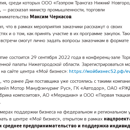
тия, среди которых ООО «Газпром Трансгаз Нижний Новгор
, — рассказал министр промышленности, торговли
инимательства
Максим Черкасов
.
л, что в рамках мероприятия заказчики расскажут о своих
тях и о том, как принять участие в их программе закупок. Так
 встречи смогут лично задать вопросы заказчикам в формате
тие состоится 29 сентября 2022 года в конференц-зале Тор
нной палаты Нижегородской области. Зарегистрироваться м
 на сайте центра «Мой бизнес»:
https://мойбизнес52.рф/e
 что ранее Дни поставщика уже состоялись с такими компани
ейл Мотор Мануфэкчуринг Рус», ГК «Автодор», ОАО «РЖ
рика композитов», АО «Меридиан» и ООО «Первая ткацка
.
 мерах поддержки бизнеса на федеральном и региональном 
нать в центре «Мой бизнес», открытом в рамках
нацпроект
и среднее предпринимательство и поддержка индиви