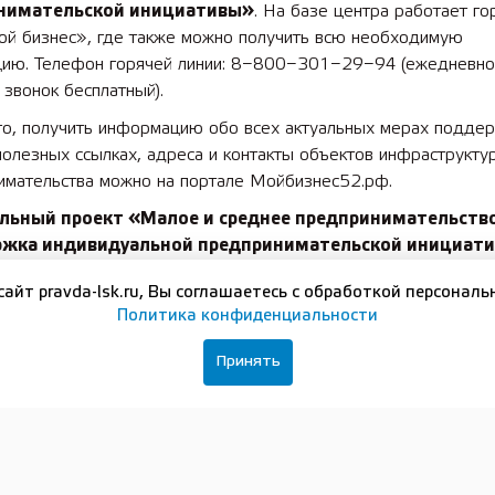
нимательской инициативы»
. На базе центра работает го
ой бизнес», где также можно получить всю необходимую
ию. Телефон горячей линии: 8−800−301−29−94 (ежедневно 
 звонок бесплатный).
го, получить информацию обо всех актуальных мерах подде
полезных ссылках, адреса и контакты объектов инфраструкту
имательства можно на портале Мойбизнес52.рф.
льный проект «Малое и среднее предпринимательств
ржка индивидуальной предпринимательской инициат
н в соответствии с указом президента России
Владимира П
сайт pravda-lsk.ru, Вы соглашаетесь с обработкой персональ
олагает консультационную, информационную, имущественную
Политика конфиденциальности
ую поддержку для предпринимателей.
Принять
вайтесь на нашу группу в
ВКонтакте