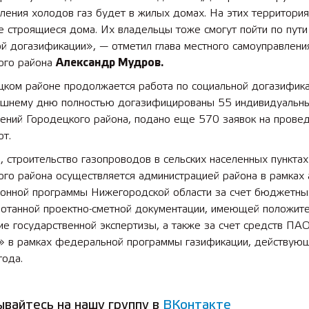
ления холодов газ будет в жилых домах. На этих территория
е строящиеся дома. Их владельцы тоже смогут пойти по пути
 лет СОШ №2
2025 11 01 Земли
сельскохозяйственного назна
й догазификации», — отметил глава местного самоуправлени
ого района
Александр Мудров.
цком районе продолжается работа по социальной догазифика
яшнему дню полностью догазифицированы 55 индивидуальн
ений Городецкого района, подано еще 570 заявок на прове
от.
 строительство газопроводов в сельских населенных пунктах
ого района осуществляется администрацией района в рамках
ионной программы Нижегородской области за счет бюджетны
ботанной проектно-сметной документации, имеющей положит
е государственной экспертизы, а также за счет средств ПА
» в рамках федеральной программы газификации, действую
года.
вайтесь на нашу группу в
ВКонтакте