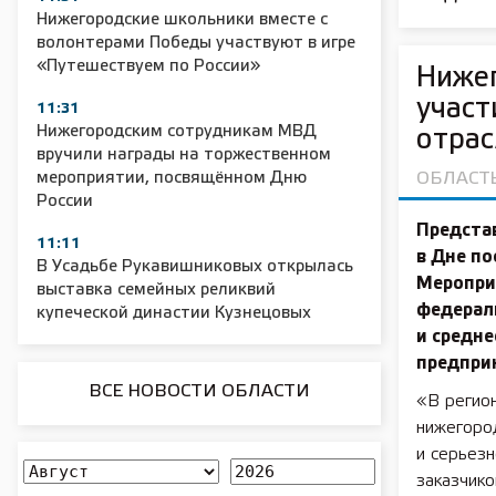
Нижегородские школьники вместе с
волонтерами Победы участвуют в игре
«Путешествуем по России»
Нижег
участ
11:31
Нижегородским сотрудникам МВД
отрас
вручили награды на торжественном
мероприятии, посвящённом Дню
ОБЛАСТ
России
Предста
11:11
в Дне п
В Усадьбе Рукавишниковых открылась
Меропри
выставка семейных реликвий
федерал
купеческой династии Кузнецовых
и средн
предпри
ВСЕ НОВОСТИ ОБЛАСТИ
«В регион
нижегоро
и серьезн
заказчико