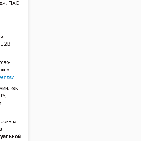
од», ПАО
же
 B2B-
гово-
ожно
vents/
.
ями, как
Д»,
я
уровнях
а
дуальной