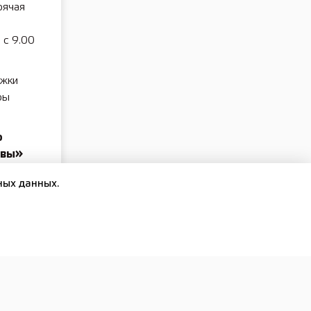
рячая
с 9.00
ржки
ры
о
ивы»
утина
.
ных данных.
,