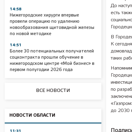
До наступ
14:58
есть такж
2025 11 01 Сельское хозяйство 2025
2025 11 01 55
Нижегородские хирурги впервые
социально
провели операцию по удалению
Городецк
новообразования щитовидной железы
по новой методике
В Городе
К сегодн
14:51
домовлад
Более 30 потенциальных получателей
соцконтракта прошли обучение в
таких раб
нижегородском центре «Мой бизнес» в
Напомним,
первом полугодии 2026 года
Городецк
инвестиц
по разра
ВСЕ НОВОСТИ
заключени
«Газпром
до 2030 
НОВОСТИ ОБЛАСТИ
Подписы
11:31