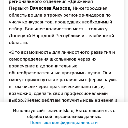
регионального отделения «Движения
Первых»
Вячеслав Амосов,
Нижегородская
область вошла в тройку регионов-лидеров по
числу конкурсантов, прошедших необходимый
отбор. Большее количество мест – только у
Донецкой Народной Республики и Челябинской
области.
«Это возможность для личностного развития и
самоопределения школьников через их
вовлечение в дополнительные
общеобразовательные программы вузов. Они
смогут прикоснуться к различным сферам науки,
в том числе через практические занятия, и,
возможно, сделать свой профессиональный
выбор. Желаю ребятам получить новые знания и
успешно применить их в жизни!» –
Используя сайт pravda-lsk.ru, Вы соглашаетесь с
сказал
Вячеслав Амосов.
обработкой персональных данных.
Политика конфиденциальности
По информации министерства образования и