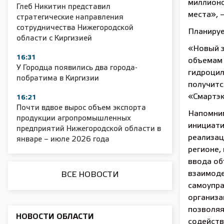
миллионо
Глеб Никитин представил
места», 
стратегические направления
сотрудничества Нижегородской
Планируе
2025 11 01 Сельское хозяйство 2025
2025 11 01 55
области с Киргизией
«Новый з
16:31
объемам 
У Городца появились два города-
гидроцил
побратима в Киргизии
получитс
«Смартэ
16:21
Почти вдвое вырос объем экспорта
Напомним
продукции агропромышленных
инициати
предприятий Нижегородской области в
реализац
январе – июле 2026 года
регионе,
ввода об
взаимоде
ВСЕ НОВОСТИ
самоупра
организа
позволяя
НОВОСТИ ОБЛАСТИ
содейств