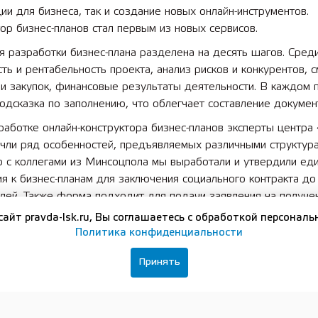
и для бизнеса, так и создание новых онлайн-инструментов.
ор бизнес-планов стал первым из новых сервисов.
 разработки бизнес-плана разделена на десять шагов. Сред
ть и рентабельность проекта, анализ рисков и конкурентов, 
и закупок, финансовые результаты деятельности. В каждом 
одсказка по заполнению, что облегчает составление докумен
аботке онлайн-конструктора бизнес-планов эксперты центра
чли ряд особенностей, предъявляемых различными структура
о с коллегами из Минсоцпола мы выработали и утвердили ед
я к бизнес-планам для заключения социального контракта д
лей. Также форма подходит для подачи заявления на получе
 займа от региональной микрофинасовой компании в размере
сайт pravda-lsk.ru, Вы соглашаетесь с обработкой персональ
в рублей», — сказал
Максим Черкасов
.
Политика конфиденциальности
едоставляется бесплатно, для ее получения необходима реги
Принять
ле «Мойбизнес52.рф».
, обо всех мерах поддержки бизнеса на федеральном и рег
можно узнать в центре «Мой бизнес», открытом в рамках
на