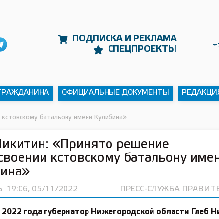
ПОДПИСКА И РЕКЛАМА
+
СПЕЦПРОЕКТЫ
 ГРАЖДАНИНА
ОФИЦИАЛЬНЫЕ ДОКУМЕНТЫ
РЕДАКЦИ
 кстовскому батальону имени Кулибина»
Никитин: «Принято решение
своении кстовскому батальону име
бина»
Ь
19:06, 05/11/2022
ПРЕСС-СЛУЖБА ПРАВИТ
 2022 года губернатор Нижегородской области Глеб 