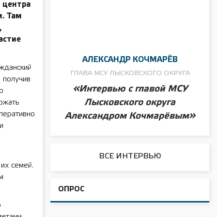
 центра
. Там
,
астие
АЛЕКСАНДР КОЧМАРЁВ
ажданский
ГЛАВА МСУ ЛЫСКОВСКОГО ОКРУГА
е получив
«Интервью с главой МСУ
ю
Лысковского округа
ржать
перативно
Александром Кочмарёвым»
и
ВСЕ ИНТЕРВЬЮ
их семей.
м
ОПРОС
о
метами