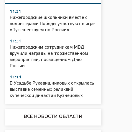
В 2022 г
11:31
в Нижег
Нижегородские школьники вместе с
волонтерами Победы участвуют в игре
и сосны 
«Путешествуем по России»
Минлесх
«В Нижего
11:31
Нижегородским сотрудникам МВД
проводитс
вручили награды на торжественном
ее участн
мероприятии, посвящённом Дню
к акции п
России
целыми с
отношение
11:11
В Усадьбе Рукавишниковых открылась
и охраны
выставка семейных реликвий
Он напомн
купеческой династии Кузнецовых
к проблем
нацпроек
ответстве
ВСЕ НОВОСТИ ОБЛАСТИ
В регион