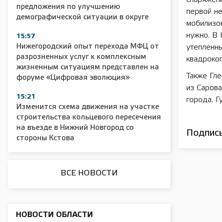
предложения по улучшению
первой н
демографической ситуации в округе
мобилизов
нужно. В
2025 11 01 Сельское хозяйство 2025
2025 11 01 55
15:57
Нижегородский опыт перехода МФЦ от
утепленны
разрозненных услуг к комплексным
квадрокоп
жизненным ситуациям представлен на
Также Гле
форуме «Цифровая эволюция»
из Сарова
15:21
города. Г
Изменится схема движения на участке
строительства кольцевого пересечения
на въезде в Нижний Новгород со
Подписы
стороны Кстова
Более
ВСЕ НОВОСТИ
в Ниж
«Сохр
НОВОСТИ ОБЛАСТИ
ОБЛАСТ