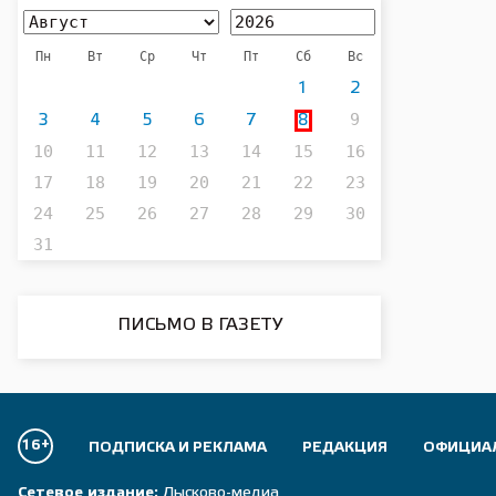
принявшим
В ведомст
Пн
Вт
Ср
Чт
Пт
Сб
Вс
лесных пр
1
2
обществе
9
организа
3
4
5
6
7
8
по всей с
10
11
12
13
14
15
16
17
18
19
20
21
22
23
Организа
Министер
24
25
26
27
28
29
30
Федераль
31
движение
президент
ПИСЬМО В ГАЗЕТУ
Подписы
16+
ПОДПИСКА И РЕКЛАМА
РЕДАКЦИЯ
ОФИЦИА