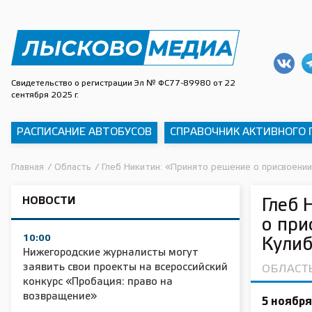
Свидетельство о регистрации Эл № ФС77-89980 от 22
сентября 2025 г.
РАСПИСАНИЕ АВТОБУСОВ
СПРАВОЧНИК АКТИВНОГО
Главная
/
Область
/
Глеб Никитин: «Принято решение о присвоении
НОВОСТИ
Глеб 
о при
10:00
Кули
Нижегородские журналисты могут
заявить свои проекты на всероссийский
ОБЛАСТ
конкурс «Пробация: право на
возвращение»
5 ноября