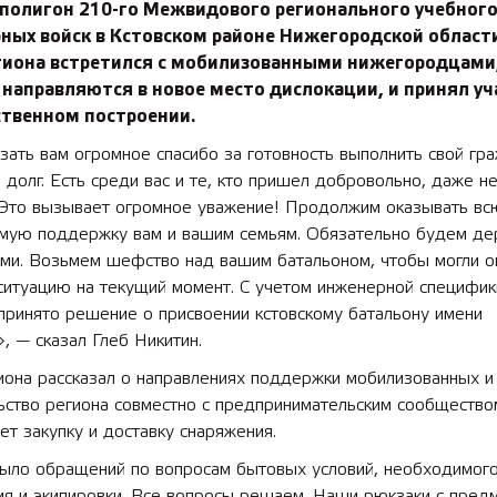
 полигон 210-го Межвидового регионального учебного
ных войск в Кстовском районе Нижегородской области
егиона встретился с мобилизованными нижегородцами
направляются в новое место дислокации, и принял уч
ственном построении.
зать вам огромное спасибо за готовность выполнить свой гр
 долг. Есть среди вас и те, кто пришел добровольно, даже н
. Это вызывает огромное уважение! Продолжим оказывать вс
мую поддержку вам и вашим семьям. Обязательно будем де
ами. Возьмем шефство над вашим батальоном, чтобы могли о
ситуацию на текущий момент. С учетом инженерной специфик
принято решение о присвоении кстовскому батальону имени
, — сказал Глеб Никитин.
иона рассказал о направлениях поддержки мобилизованных и 
ьство региона совместно с предпринимательским сообщество
т закупку и доставку снаряжения.
ыло обращений по вопросам бытовых условий, необходимог
ия и экипировки. Все вопросы решаем. Наши рюкзаки с пред