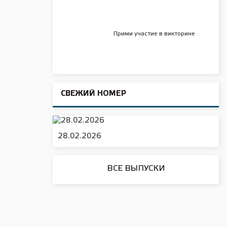
ли
Прими участие в викторине
альном
я
СВЕЖИЙ НОМЕР
 году
зжали
 бережное
а
28.02.2026
робьев.
имание
ВСЕ ВЫПУСКИ
скую
данам,