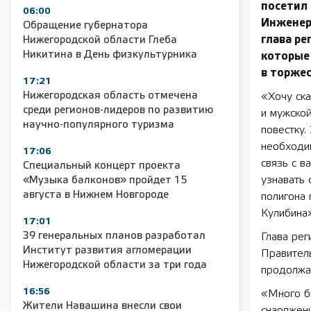
посетил
06:00
Инженер
Обращение губернатора
глава р
Нижегородской области Глеба
Никитина в День физкультурника
которые 
в торже
17:21
Нижегородская область отмечена
«Хочу ска
среди регионов-лидеров по развитию
и мужской
научно-популярного туризма
повестку
необходи
17:06
связь с в
Специальный концерт проекта
узнавать 
«Музыка балконов» пройдет 15
августа в Нижнем Новгороде
полигона 
Кулибина»
17:01
39 генеральных планов разработал
Глава рег
Институт развития агломерации
Правител
Нижегородской области за три года
продолжае
16:56
«Много б
Жители Навашина внесли свои
снаряжен