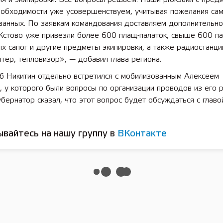
еобходимости уже усовершенствуем, учитывая пожелания са
анных. По заявкам командования доставляем дополнительно 
 Кстово уже привезли более 600 плащ-палаток, свыше 600 п
 лет СОШ №2
2025 11 01 Земли
сельскохозяйственного назна
х сапог и другие предметы экипировки, а также радиостанци
тер, тепловизор», — добавил глава региона.
б Никитин отдельно встретился с мобилизованным Алексеем
, у которого были вопросы по организации проводов из его 
убернатор сказал, что этот вопрос будет обсуждаться с главо
вайтесь на нашу группу в
ВКонтакте
 2,4 млн саженцев ели и сосны выс
егородской области участники акц
аним лес» в этом году
Ь
12:06, 05/11/2022
ПРЕСС-СЛУЖБА ПРАВИТ