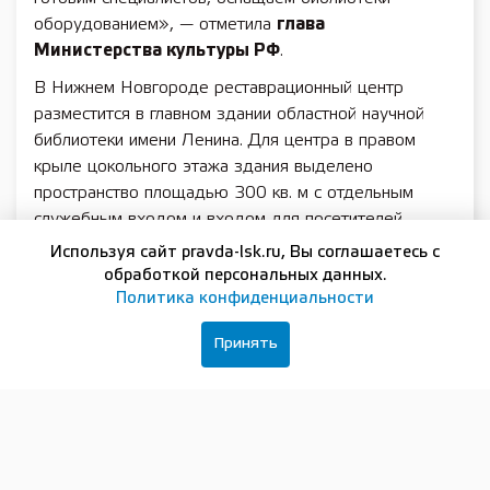
оборудованием», — отметила
глава
Министерства культуры РФ
.
В Нижнем Новгороде реставрационный центр
разместится в главном здании областной научной
библиотеки имени Ленина. Для центра в правом
крыле цокольного этажа здания выделено
пространство площадью 300 кв. м с отдельным
служебным входом и входом для посетителей.
В центре предусмотрена реставрационная
Используя сайт pravda-lsk.ru, Вы соглашаетесь с
мастерская для переплетных работ, мастерская для
обработкой персональных данных.
книг и графики со своей лабораторией, помещение
Политика конфиденциальности
под дезинфекционные работы. Обучение
Принять
по соответствующим программам повышения
квалификации на базе Российской государственной
библиотеки уже прошли 7 специалистов
Нижегородской областной научной библиотеки, еще
6 новых специалистов обучат в следующем году.