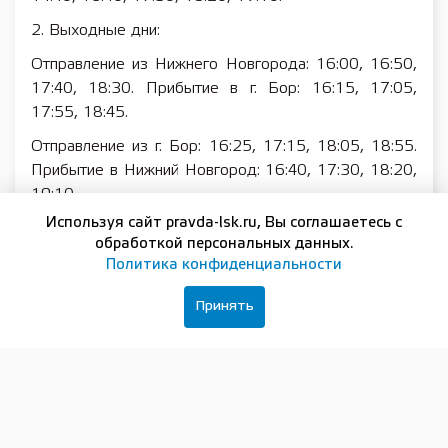
2. Выходные дни:
Отправление из Нижнего Новгорода: 16:00, 16:50,
17:40, 18:30. Прибытие в г. Бор: 16:15, 17:05,
17:55, 18:45.
Отправление из г. Бор: 16:25, 17:15, 18:05, 18:55.
Прибытие в Нижний Новгород: 16:40, 17:30, 18:20,
19:10.
Используя сайт pravda-lsk.ru, Вы соглашаетесь с
Стоимость билета в одну сторону составляет 130
обработкой персональных данных.
рублей. Билеты на рейсы можно приобрести на
Политика конфиденциальности
официальном сайте vodoletnn.ru, в кассах на пл.
Маркина, 15А (кассовый павильон № 2), или на
Принять
причале перед отправлением рейса при наличии
свободных мест.
Подписывайтесь на нашу группу в
ВКонтакте