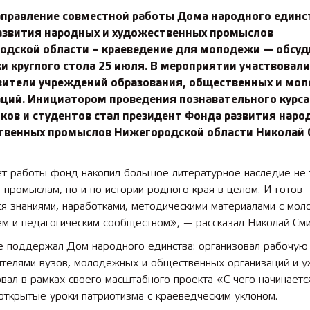
аправление совместной работы Дома народного единс
азвития народных и художественных промыслов
одской области – краеведение для молодежи — обсу
и круглого стола 25 июля. В мероприятии участвовали
вители учреждений образования, общественных и мо
аций. Инициатором проведения познавательного курса
ков и студентов стал президент Фонда развития наро
твенных промыслов Нижегородской области Николай 
ет работы фонд накопил большое литературное наследие не 
промыслам, но и по истории родного края в целом. И готов
ся знаниями, наработками, методическими материалами с мо
м и педагогическим сообществом», — рассказал Николай Сми
е поддержал Дом народного единства: организовал рабочую 
ителями вузов, молодежных и общественных организаций и у
вал в рамках своего масштабного проекта «С чего начинаетс
открытые уроки патриотизма с краеведческим уклоном.