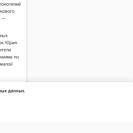
поколений
 нового
, —
дных
рк Юрия
ители
ниями по
 малой
ных данных.