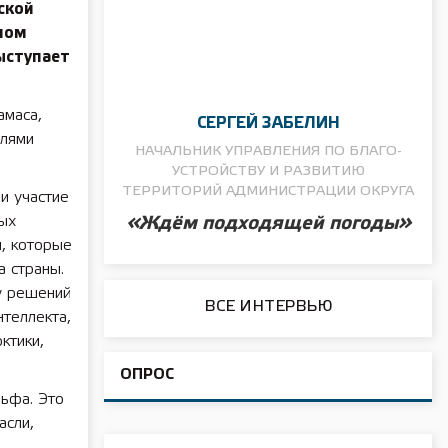
ской
ном
ыступает
амаса,
СЕРГЕЙ ЗАБЕЛИН
елями
НАЧАЛЬНИК УПРАВЛЕНИЯ ПО БЛАГО­
УСТРОЙСТВУ И РАЗВИТИЮ
ТЕРРИТОРИЙ АДМИНИСТРАЦИИ ОКРУГА
и участие
ых
«Ждём подходящей погоды»
ы, которые
а страны.
ку решений
ВСЕ ИНТЕРВЬЮ
нтеллекта,
ктики,
ОПРОС
ьфа. Это
асли,