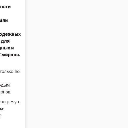
тва и
дили
лодежных
 для
дных и
Смирнов.
только по
лодым
рнов.
встречу с
же
я