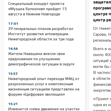
защитил
Специальный концерт проекта
програм
«Музыка балконов» пройдет 15
центре 
августа в Нижнем Новгороде
центр ра
17:01
От Нижего
39 генеральных планов разработал
Институт развития агломерации
Сарова, 
Нижегородской области за три года
региональ
Всего в 
16:56
Жители Навашина внесли свои
около 400
предложения по улучшению
ситуаций 
демографической ситуации в округе
могли бы 
В частнос
15:57
в области
Нижегородский опыт перехода МФЦ от
разрозненных услуг к комплексным
финансовы
жизненным ситуациям представлен на
энергетик
форуме «Цифровая эволюция»
«Проект н
15:21
одна из 
Изменится схема движения на участке
однако с