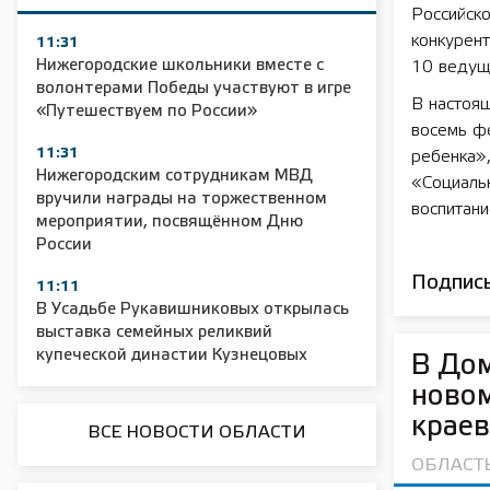
Российск
конкурент
11:31
Нижегородские школьники вместе с
10 ведущи
волонтерами Победы участвуют в игре
В настоя
«Путешествуем по России»
восемь ф
11:31
ребенка»
Нижегородским сотрудникам МВД
«Социаль
вручили награды на торжественном
воспитан
мероприятии, посвящённом Дню
России
Подписы
11:11
В Усадьбе Рукавишниковых открылась
выставка семейных реликвий
купеческой династии Кузнецовых
В Дом
новом
краев
ВСЕ НОВОСТИ ОБЛАСТИ
ОБЛАСТ