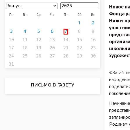
Новое н
Фонда р
Пн
Вт
Ср
Чт
Пт
Сб
Вс
Нижегор
1
2
участник
8
9
3
4
5
6
7
предста
10
11
12
13
14
15
16
организ
17
18
19
20
21
22
23
школьни
24
25
26
27
28
29
30
художес
31
«За 25 л
народным 
ПИСЬМО В ГАЗЕТУ
поделить
поколение
Начинани
представ
запланиро
Родина» 