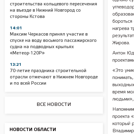
строительства кольцевого пересечения
углеводо
на въезде в Нижний Новгород со
образован
2025 11 01 Сельское хозяйство 2025
2025 11 01 55
стороны Кстова
бороться 
14:01
нагрева 
Максим Черкасов принял участие в
результа
спуске на воду восьмого пассажирского
Жирова.
судна на подводных крыльях
Антон Юдо
«Метеор-120Р»
проектами
13:21
«Это уник
70-летие праздника строительной
отрасли отмечают в Нижнем Новгороде
понимать,
и по всей России
выходных,
время мо
людьми», 
ВСЕ НОВОСТИ
Напомним
проекта 
который р
НОВОСТИ ОБЛАСТИ
Владимира