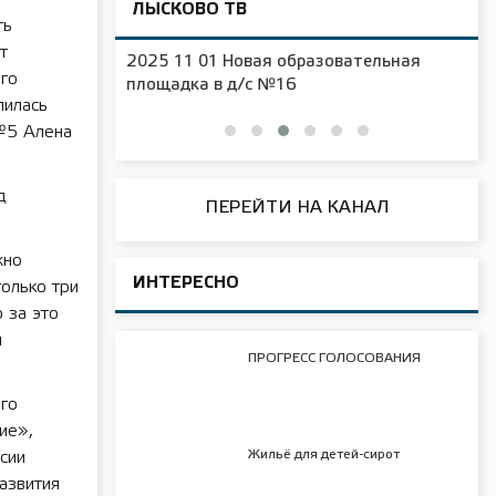
ЛЫСКОВО ТВ
ть
т
2025 11 01 Новая образовательная
го
чения
площадка в д/с №16
лилась
№5 Алена
д
ПЕРЕЙТИ НА КАНАЛ
жно
ИНТЕРЕСНО
только три
 за это
и
ПРОГРЕСС ГОЛОСОВАНИЯ
го
ие»,
Жильё для детей-сирот
сии
азвития