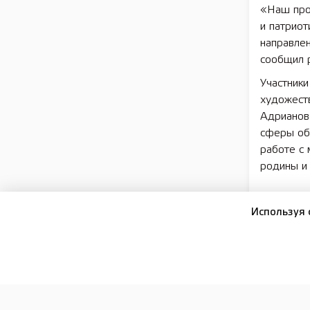
«Наш про
и патриот
направле
сообщил 
Участники
художест
Адрианов
сферы об
работе с
родины и 
Подписы
Используя 
16+
ПОДПИСКА И РЕКЛАМА
РЕДАКЦИЯ
ОФИЦИА