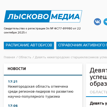
Свидетельство о регистрации Эл № ФС77-89980 от 22
сентября 2025 г.
РАСПИСАНИЕ АВТОБУСОВ
СПРАВОЧНИК АКТИВНОГО
Главная
/
Область
/
Девять нижегородских старшеклассников усп
НОВОСТИ
Девят
успеш
17:21
образ
Нижегородская область отмечена
среди регионов-лидеров по развитию
ОБЛАСТ
научно-популярного туризма
Девять у
17:06