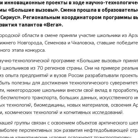
и инновационные проекты в ходе научно-технологиче
мы «Большие вызовы». Смена прошла в образователь
«Сириус». Региональным координатором программы в
звития талантов «Вега».
родской области в смене приняли участие школьники из Арз
Нижнего Новгорода, Семенова и Чкаловска, ставшие победит
ного этапа конкурса.
научно-технологической программе «Большие вызовы» принял
 школьников из 70 регионов страны. Они на примере реальн
из опыта предприятий и вузов России разрабатывали проект
быть полезны для достижения технологического суверенитет
ти, нижегородские школьники внесли свой вклад в проработ
 беспилотного транспорта, больших данных, искусственного и
х технологий, биомедицины, новых материалов, освоения Ар
и, космических технологий и когнитивных исследований.
ашей группы связан с освоением объектов арктического шел
наиболее перспективных зон развития нефтедобывающей отр
уровые климатические условия осложняют транспортировку