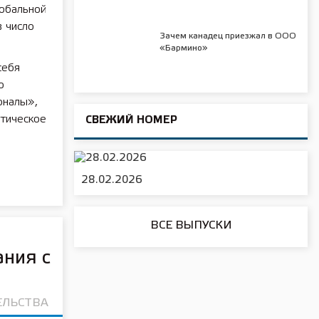
обальной
в число
Зачем канадец приезжал в ООО
«Бармино»
себя
о
оналы»,
тическое
СВЕЖИЙ НОМЕР
28.02.2026
ВСЕ ВЫПУСКИ
ания с
ЕЛЬСТВА