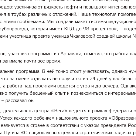
родов: увеличивают вязкость нефти и повышают интенсивнос
ия в трубах различных отложений. Наша технология помогае
 лет СОШ №2
2025 11 01 Земли
с этими проблемами. Мы создали макет системы индукционно
сельскохозяйственного назна
трубопровода, которая имеет КПД до 98 процентов», – поде
тами участница проекта ученица Чкаловской средней школы 
в, участник программы из Арзамаса, отметил, что работа на
 занимала почти все время.
альная программа. В ней точно стоит участвовать, однако ну
 что на смене отдыхать не получится: из 24 дней у нас было 
 а работа над проектами ведется с утра и до вечера. Однако
жно получить бесценный опыт и познакомиться с интересным
– рассказал он.
, деятельность центра «Вега» ведется в рамках федерально
«Успех каждого ребенка» национального проекта «Образован
еализуется в стране в соответствии с указом президента Рос
 Путина «О национальных целях и стратегических задачах р