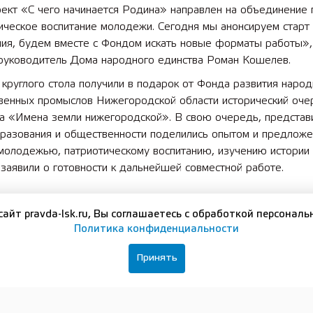
ект «С чего начинается Родина» направлен на объединение 
ическое воспитание молодежи. Сегодня мы анонсируем старт
ния, будем вместе с Фондом искать новые форматы работы»
руководитель Дома народного единства Роман Кошелев.
 круглого стола получили в подарок от Фонда развития наро
венных промыслов Нижегородской области исторический оче
а «Имена земли нижегородской». В свою очередь, представ
разования и общественности поделились опытом и предложе
 молодежью, патриотическому воспитанию, изучению истории
заявили о готовности к дальнейшей совместной работе.
вайтесь на нашу группу в
ВКонтакте
сайт pravda-lsk.ru, Вы соглашаетесь с обработкой персональ
Политика конфиденциальности
Принять
ЛЬНЫЕ ДОКУМЕНТЫ