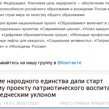
ой Федерации». Ключевая цель нацпроекта — обеспечение гл
оспособности российского образования и вхождение России 
х стран мира по качеству общего образования.
щее время национальный проект «Образование» включает в 
едеральных проектов: «Современная школа», «Успех каждог
, «Цифровая образовательная среда», «Молодые професси
ные лифты для каждого», «Социальная активность», «Патрио
ие» и «Молодежь России».
вайтесь на нашу группу в
ВКонтакте
е народного единства дали старт
у проекту патриотического воспит
едческим уклоном
Ь
14:51, 26/07/2023
ПРЕСС-СЛУЖБА ПРАВИТ