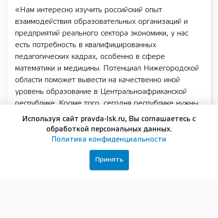
«Нам интересно изучить российский опыт
взаимодействия образовательных организаций и
предприятий реального сектора экономики, у нас
есть потребность в квалифицированных
педагогических кадрах, особенно в сфере
математики и медицины. Потенциал Нижегородской
области поможет вывести на качественно иной
уровень образование в Центральноафриканской
республике. Кроме того, сегодня республике нужны
автомобили специального назначения, в частности,
Используя сайт pravda-lsk.ru, Вы соглашаетесь с
скорой помощи и пожарные», — прокомментировал
обработкой персональных данных.
итоги встречи Леон Додону-Пунагаза.
Политика конфиденциальности
По словам Тимура Халитова, и у России, и у
Принять
африканских стран есть серьезный потенциал и
интерес к расширению сфер сотрудничества.
«В Африке сосредоточена примерно треть мировых
запасов полезных ископаемых; 40 процентов золота,