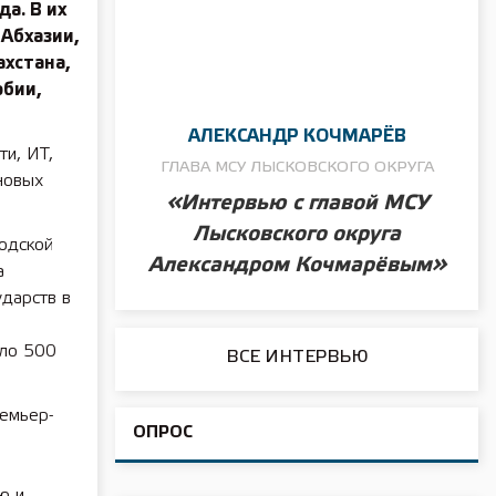
а. В их
 Абхазии,
ахстана,
рбии,
АЛЕКСАНДР КОЧМАРЁВ
ти, ИТ,
ГЛАВА МСУ ЛЫСКОВСКОГО ОКРУГА
новых
«Интервью с главой МСУ
Лысковского округа
одской
Александром Кочмарёвым»
а
ударств в
оло 500
ВСЕ ИНТЕРВЬЮ
емьер-
ОПРОС
ю и