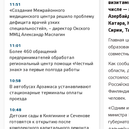
визитами
11:51
числе — 
«Создание Межрайонного
Азербайд
медицинского центра решило проблему
дефицита врачей узких
Катара, 
специальностей», – директор Окского
Сирии, Т
ММЦ Александр Маслагин
Главная ц
11:01
образован
Более 460 обращений
совместны
предпринимателей обработал
Как сооб
региональный центр помощи «Честный
знак» за первые полгода работы
области, 
состоялос
10:58
Российско
В автобусах Арзамаса устанавливают
Финляндии
стационарные терминалы оплаты
человек.
проезда
«Одним из
10:48
министра 
Детские сады в Княгинине и Сеченове
губернато
готовятся к открытию после
комплексного капитального ремонта
дальнейш