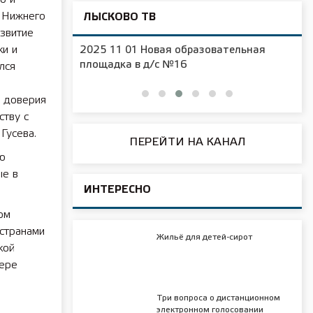
з Нижнего
ЛЫСКОВО ТВ
азвитие
ки и
2025 11 01 Новая образовательная
чения
площадка в д/с №16
лся
е доверия
ству с
Гусева.
ПЕРЕЙТИ НА КАНАЛ
ю
ые в
ИНТЕРЕСНО
ом
странами
Жильё для детей-сирот
кой
фере
Три вопроса о дистанционном
электронном голосовании