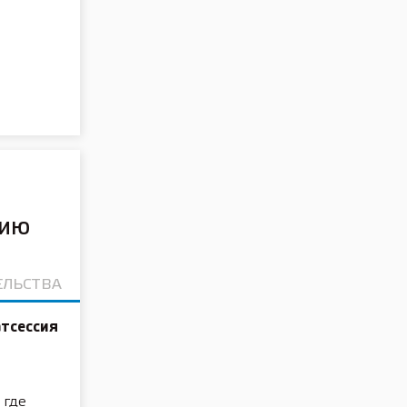
нию
ЕЛЬСТВА
атсессия
 где