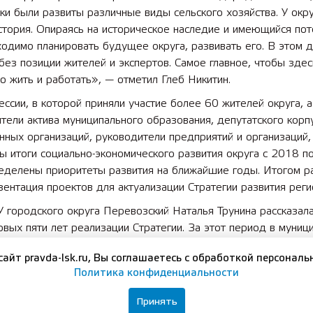
ки были развиты различные виды сельского хозяйства. У окр
стория. Опираясь на историческое наследие и имеющийся пот
одимо планировать будущее округа, развивать его. В этом 
без позиции жителей и экспертов. Самое главное, чтобы зде
 жить и работать», — отметил Глеб Никитин.
ессии, в которой приняли участие более 60 жителей округа, 
тели актива муниципального образования, депутатского корпу
ных организаций, руководители предприятий и организаций,
 итоги социально-экономического развития округа с 2018 п
ределены приоритеты развития на ближайшие годы. Итогом р
зентация проектов для актуализации Стратегии развития реги
 городского округа Перевозский Наталья Трунина рассказал
рвых пяти лет реализации Стратегии. За этот период в муниц
8 новых рабочих мест и отремонтировано почти 60 км дорог
сайт pravda-lsk.ru, Вы соглашаетесь с обработкой персональ
я нацпроекту «Экология» ликвидированы 33 несанкциониров
Политика конфиденциальности
В рамках программы «Формирование комфортной городской с
роено 5 общественных пространств и 7 дворовых территорий
Принять
но 45 проектов по программе «Вам решать!», в том числе