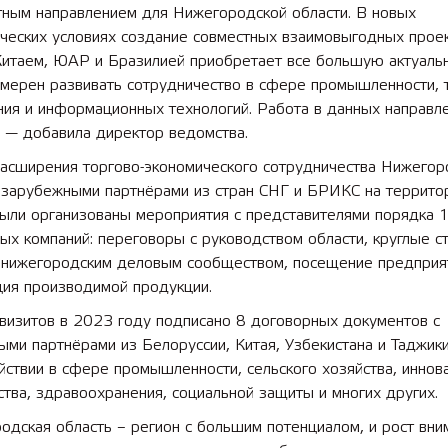
тным направлением для Нижегородской области. В новых
ческих условиях создание совместных взаимовыгодных проек
Китаем, ЮАР и Бразилией приобретает все большую актуальн
мерен развивать сотрудничество в сфере промышленности, т
ния и информационных технологий. Работа в данных направл
 — добавила директор ведомства.
расширения торгово-экономического сотрудничества Нижегор
с зарубежными партнёрами из стран СНГ и БРИКС на террито
были организованы мероприятия с представителями порядка 
ых компаний: переговоры с руководством области, круглые с
с нижегородским деловым сообществом, посещение предприя
ция производимой продукции.
визитов в 2023 году подписано 8 договорных документов с
ми партнёрами из Белоруссии, Китая, Узбекистана и Таджики
ствии в сфере промышленности, сельского хозяйства, иннов
тва, здравоохранения, социальной защиты и многих других.
дская область – регион с большим потенциалом, и рост вни