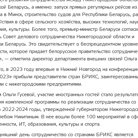
ой Беларусь, а именно: запуск прямых регулярных рейсов и
 в Минск, строительство судов для Республики Беларусь, р
ствия в сфере сельского хозяйства, высоких технологий, нау
 лет СОШ №2
2025 11 01 Земли
сельскохозяйственного назна
ия, культуры. Более того, премьер-министр Беларуси согласи
ь Совет делового сотрудничества Нижегородской области и
ки Беларусь. Это свидетельствует о беспрецедентном уровн
сти, которое придает белорусское правительство сотрудниче
, — отметила директор департамента внешних связей Ольга 
го, в 2023 году впервые в Нижний Новгород на конференци
23» прибыли представители стран БРИКС, заинтересованн
ии с нижегородскими предприятиями.
 Ольги Гусевой, участие иностранных гостей стало результат
я комплексной программы по реализации сотрудничества со 
 2022-2024 годы, утверждённой губернатором Нижегородс
Глебом Никитиным. В нее вошли более 100 мероприятий в с
ности, ИТ, образования, культуры и спорта.
дняшний день сотрудничество со странами БРИКС является