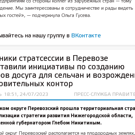
едприятиям со стороны коллег из зарубежных стран — тому
дение. Мы заинтересованы в сотрудничестве и рады видеть
ых гостей», — подчеркнула Ольга Гусева.
вайтесь на нашу группу в
ВКонтакте
ники стратсессии в Перевозе
тавили инициативы по созданию
ов досуга для сельчан и возрожде
овительных контор
Ь
18:51, 24/07/2023
ПРЕСС-СЛУЖБА ПРАВИТ
ком округе Перевозский прошла территориальная стр
лизации стратегии развития Нижегородской области,
енной губернатором Глебом Никитиным.
й округ Перевозский располагается на плодородных землях,