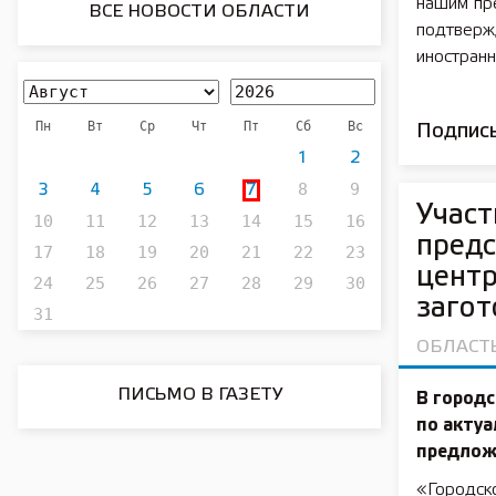
нашим пр
ВСЕ НОВОСТИ ОБЛАСТИ
подтверж
иностранн
Пн
Вт
Ср
Чт
Пт
Сб
Вс
Подписы
1
2
8
9
3
4
5
6
7
Участ
10
11
12
13
14
15
16
предс
17
18
19
20
21
22
23
центр
24
25
26
27
28
29
30
загот
31
ОБЛАСТ
ПИСЬМО В ГАЗЕТУ
В городс
по актуа
предлож
«Городско