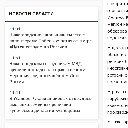
приорите
геополити
НОВОСТИ ОБЛАСТИ
Индией, 
Регион на
11:31
образова
Нижегородские школьники вместе с
ведется»,
волонтерами Победы участвуют в игре
«Путешествуем по России»
В целях 
области 
11:31
региона 
Нижегородским сотрудникам МВД
иностранн
вручили награды на торжественном
встречи 
мероприятии, посвящённом Дню
России
презента
В рамках 
11:11
зарубежны
В Усадьбе Рукавишниковых открылась
выставка семейных реликвий
взаимодей
купеческой династии Кузнецовых
производс
«Нижегоро