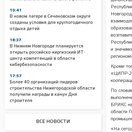
Республик
10:41
Новгорода
В новом лагере в Сеченовском округе
взаимодей
2025 11 01 Сельское хозяйство 2025
2025 11 01 55
созданы условия для круглогодичного
образован
отдыха детей
возглавит
18:37
Республи
В Нижнем Новгороде планируется
и значимо
открыть российско-киргизский ИТ-
регионом»
центр компетенций в области
кибербезопасности
Кроме то
«ЦИПР-20
17:57
кооперац
Более 40 организаций-лидеров
строительства Нижегородской области
По словам
получили награды в канун Дня
выполнени
строителя
БРИКС на
области 
промышлен
ВСЕ НОВОСТИ
«На сего