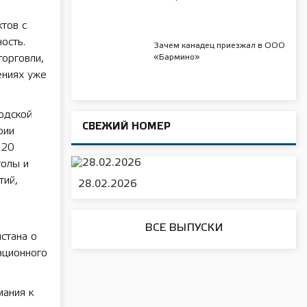
тов с
ость.
Зачем канадец приезжал в ООО
орговли,
«Бармино»
ениях уже
одской
СВЕЖИЙ НОМЕР
рии
120
толы и
тий,
28.02.2026
ВСЕ ВЫПУСКИ
стана о
ационного
мания к