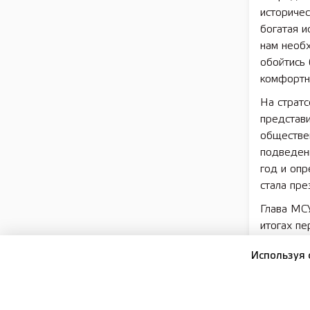
историчес
богатая и
нам необх
обойтись 
комфортно
На стратс
представи
обществен
подведены
год и оп
стала пре
Глава МСУ
итогах пе
создано 9
Используя 
Благодар
свалки. 
благоуст
реализова