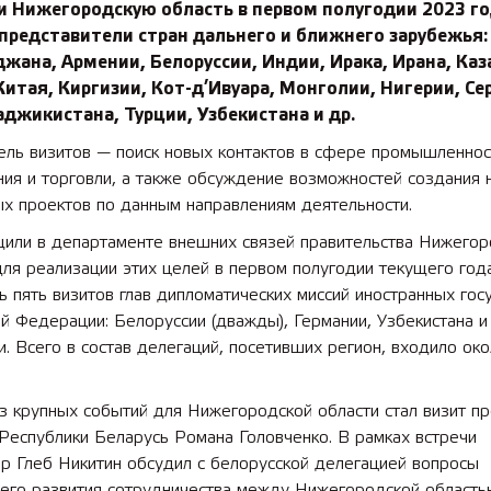
 Нижегородскую область в первом полугодии 2023 год
представители стран дальнего и ближнего зарубежья:
жана, Армении, Белоруссии, Индии, Ирака, Ирана, Каз
Китая, Киргизии, Кот-д’Ивуара, Монголии, Нигерии, Се
аджикистана, Турции, Узбекистана и др.
ель визитов — поиск новых контактов в сфере промышленнос
ия и торговли, а также обсуждение возможностей создания 
х проектов по данным направлениям деятельности.
щили в департаменте внешних связей правительства Нижегор
для реализации этих целей в первом полугодии текущего год
ь пять визитов глав дипломатических миссий иностранных гос
й Федерации: Белоруссии (дважды), Германии, Узбекистана и
. Всего в состав делегаций, посетивших регион, входило ок
 крупных событий для Нижегородской области стал визит пр
Республики Беларусь Романа Головченко. В рамках встречи
р Глеб Никитин обсудил с белорусской делегацией вопросы
его развития сотрудничества между Нижегородской область