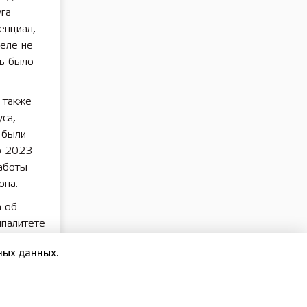
уга
енциал,
деле не
сь было
а также
са,
 были
о 2023
аботы
она.
а об
ипалитете
.
ных данных.
анных
реды»
,