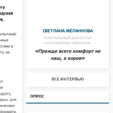
егу
одская
в,
СВЕТЛАНА ЖЕЛАННОВА
испытаний
ГЕНЕРАЛЬНЫЙ ДИРЕКТОР
онные
«АГРОФИРМЫ «МЯСКОМ»
огами и
«Прежде всего комфорт не
ту на
наш, а коров»
ВСЕ ИНТЕРВЬЮ
ют
мя
другу,
ОПРОС
орых, для
зические
 формата,