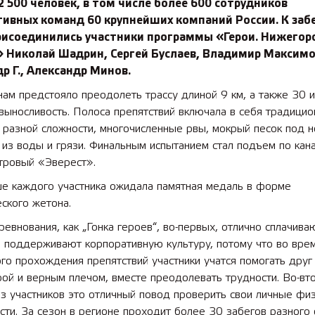
2 500 человек, в том числе более 600 сотрудников
ивных команд 60 крупнейших компаний России. К заб
рисоединились участники программы «Герои. Нижегор
» Николай Шадрин, Сергей Буслаев, Владимир Максимо
р Г., Александр Минов.
ам предстояло преодолеть трассу длиной 9 км, а также 30 
 выносливость. Полоса препятствий включала в себя традици
разной сложности, многочисленные рвы, мокрый песок под н
из воды и грязи. Финальным испытанием стал подъем по кана
тровый «Эверест».
е каждого участника ожидала памятная медаль в форме
ского жетона.
ревнования, как „Гонка героев“, во-первых, отлично сплачива
и поддерживают корпоративную культуру, потому что во вре
го прохождения препятствий участники учатся помогать друг 
ой и верным плечом, вместе преодолевать трудности. Во-вт
з участников это отличный повод проверить свои личные фи
ти. За сезон в регионе проходит более 30 забегов разного