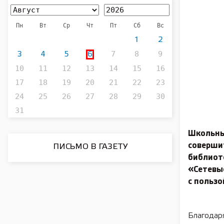
Пн
Вт
Ср
Чт
Пт
Сб
Вс
1
2
7
8
9
3
4
5
6
10
11
12
13
14
15
16
17
18
19
20
21
22
23
24
25
26
27
28
29
30
31
Школьны
соверши
ПИСЬМО В ГАЗЕТУ
библиоте
«Сетевые
с пользо
Благодар