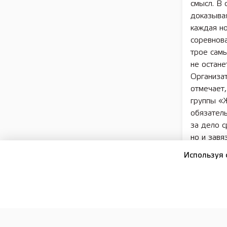
смысл. В 
доказывая
каждая но
соревнова
трое самы
не остане
Организа
отмечает,
группы «Ж
обязател
за дело с
но и завя
Кстати, с
Используя 
станок» (
своего со
лент, но 
Символом 