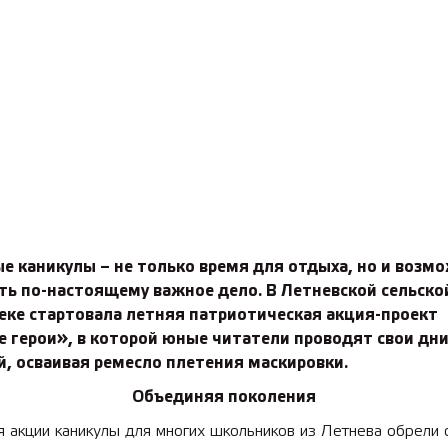
е каникулы – не только время для отдыха, но и возм
ть по-настоящему важное дело. В Летневской сельско
ке стартовала летняя патриотическая акция-­проект
 герои», в которой юные читатели проводят свои дн
й, осваивая ремесло плетения маскировки.
Объединяя поколения
я акции каникулы для многих школьников из Летнева обрели