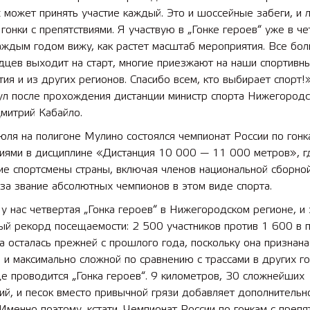
 может принять участие каждый. Это и шоссейные забеги, и 
 гонки с препятствиями. Я участвую в „Гонке героев“ уже в ч
 лет СОШ №2
2025 11 01 Земли
каждым годом вижу, как растет масштаб мероприятия. Все бо
сельскохозяйственного назна
дцев выходит на старт, многие приезжают на наши спортивн
ия и из других регионов. Спасибо всем, кто выбирает спорт!
ул после прохождения дистанции министр спорта Нижегородс
митрий Кабайло.
юля на полигоне Мулино состоялся чемпионат России по гонк
виями в дисциплине «Дистанция 10 000 — 11 000 метров», г
ие спортсмены страны, включая членов национальной сборно
за звание абсолютных чемпионов в этом виде спорта.
у нас четвертая „Гонка героев“ в Нижегородском регионе, и 
ый рекорд посещаемости: 2 500 участников против 1 600 в 
са осталась прежней с прошлого года, поскольку она признана
 и максимально сложной по сравнению с трассами в других г
де проводится „Гонка героев“. 9 километров, 30 сложнейших
ий, и песок вместо привычной грязи добавляет дополнительн
 Именно поэтому, кстати, Чемпионат России по гонкам с препя