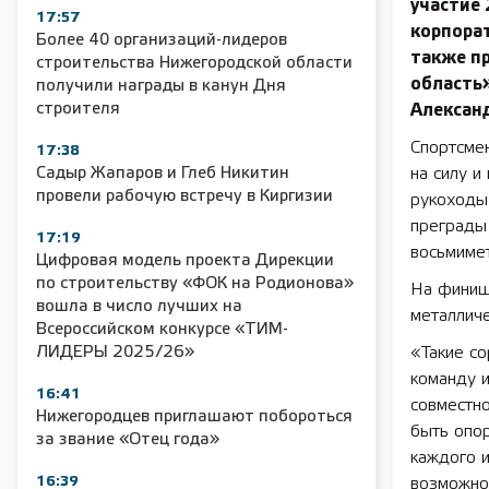
участие 
17:57
корпорат
Более 40 организаций-лидеров
также п
строительства Нижегородской области
область
получили награды в канун Дня
строителя
Александ
Спортсмен
17:38
Садыр Жапаров и Глеб Никитин
на силу и
провели рабочую встречу в Киргизии
рукоходы 
преграды 
17:19
восьмиме
Цифровая модель проекта Дирекции
по строительству «ФОК на Родионова»
На финиш
вошла в число лучших на
металличе
Всероссийском конкурсе «ТИМ-
ЛИДЕРЫ 2025/26»
«Такие со
команду 
16:41
совместно
Нижегородцев приглашают побороться
быть опор
за звание «Отец года»
каждого и
16:39
возможнос