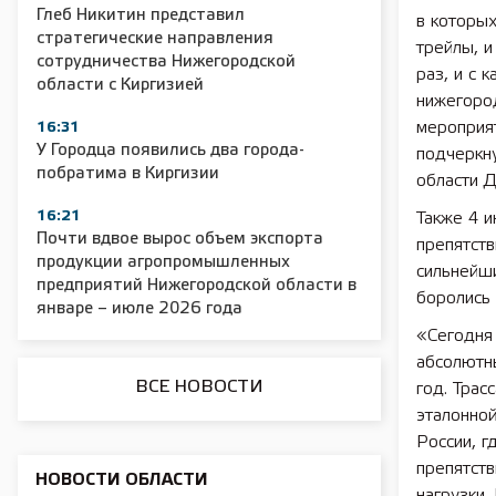
Глеб Никитин представил
в которых
стратегические направления
трейлы, и
сотрудничества Нижегородской
2025 11 01 Сельское хозяйство 2025
2025 11 01 55
раз, и с 
области с Киргизией
нижегоро
мероприят
16:31
У Городца появились два города-
подчеркн
побратима в Киргизии
области Д
16:21
Также 4 и
Почти вдвое вырос объем экспорта
препятст
продукции агропромышленных
сильнейш
предприятий Нижегородской области в
боролись 
январе – июле 2026 года
«Сегодня 
абсолютн
ВСЕ НОВОСТИ
год. Трас
эталонной
России, г
препятств
НОВОСТИ ОБЛАСТИ
нагрузки.