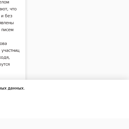
делом
ают, что
 и без
явлены
 писем
ова
 участниц
ходя,
рутся
ский
ных данных.
честь
товки
ды».