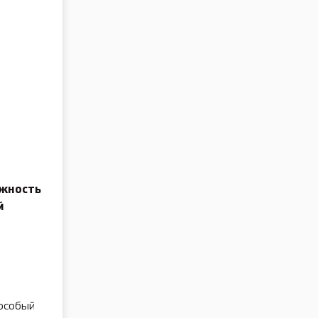
ожность
й
и
 особый