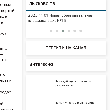
ЛЫСКОВО ТВ
лесные
етвертый
2025 11 01 Новая образовательная
льше
чения
площадка в д/с №16
ые
» —
кой
ПЕРЕЙТИ НА КАНАЛ
ам с
де
й РФ,
ИНТЕРЕСНО
это
первый
На кладбище – только по
разрешению
ородах
Прими участие в викторине
ой
тствиями