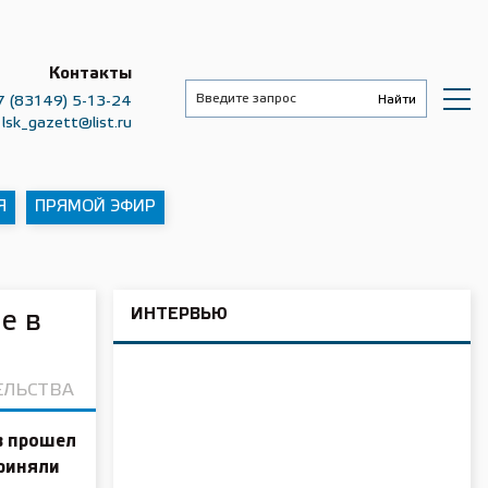
Контакты
7 (83149) 5-13-24
lsk_gazett@list.ru
Я
ПРЯМОЙ ЭФИР
ИНТЕРВЬЮ
е в
и
ЕЛЬСТВА
з прошел
приняли