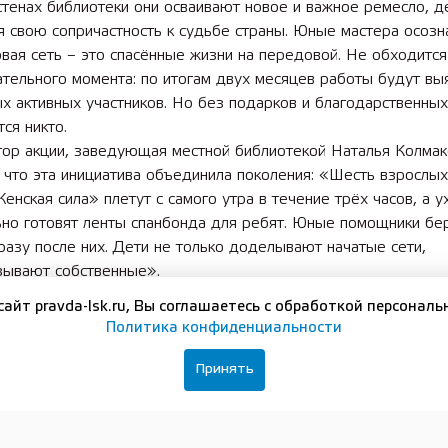
стенах библиотеки они осваивают новое и важное ремесло, 
 свою сопричастность к судьбе страны. Юные мастера осозн
вая сеть – это спасённые жизни на передовой. Не обходится
тельного момента: по итогам двух месяцев работы будут вы
х активных участников. Но без подарков и благодарственных
тся никто.
тор акции, заведующая местной библиотекой Наталья Колмак
 что эта инициатива объединила поколения: «Шесть взрослых
енская сила» плетут с самого утра в течение трёх часов, а у
ьно готовят ленты спанбонда для ребят. Юные помощники бе
разу после них. Дети не только доделывают начатые сети,
зывают собственные».
панбонд взрослые режут прямо на месте, используя «турутин
сайт pravda-lsk.ru, Вы соглашаетесь с обработкой персональ
Политика конфиденциальности
на нижнем фото). Это полезное приспособление, названное в 
здателя Алексея Турутина, не только ускоряет процесс подго
Принять
и хранит автограф автора.
Каникулы со смыслом
акции стал стенд с говорящим названием «Вместе для ­побе