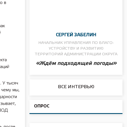
о в
о
нак
й
СЕРГЕЙ ЗАБЕЛИН
НАЧАЛЬНИК УПРАВЛЕНИЯ ПО БЛАГО­
УСТРОЙСТВУ И РАЗВИТИЮ
ТЕРРИТОРИЙ АДМИНИСТРАЦИИ ОКРУГА
екта
«Ждём подходящей погоды»
аций
. У тысяч
ВСЕ ИНТЕРВЬЮ
 чему мы,
дарности
азывает,
ОПРОС
 ВОД
ь после