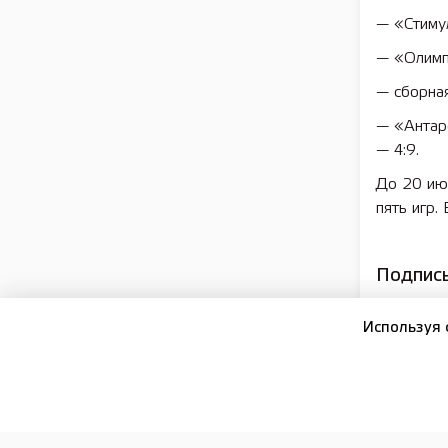
— «Стимул
— «Олимп
— сборна
— «Антар
— 4:9.
До 20 ию
пять игр.
Подписы
Используя 
16+
ПОДПИСКА И РЕКЛАМА
РЕДАКЦИЯ
ОФИЦИА
Сетевое издание:
Лысково-медиа