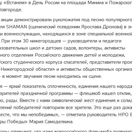
 «Встанем» в День России на площади Минина и Пожарског
овгороде.
и акции демонстрировали рукопожатия под песню популярног
еля SHAMAN (сценический псевдоним Ярослава Дронова) в з
и военнослужащих, находящихся в зоне специальной военно
. При этом 30 нижегородцев — руководители и педагоги
зовательных школ и детских садов, волонтеры, активисты
ьного отделения Российского движения детей и молодежи,
ского студенческого корпуса спасателей, представители про
Нижегородской области» и активисты общественных организ
 в момент звучания песни находились на сцене.
я — яркий показатель сплоченности, единения нашего народа
зрителей праздничной программы — флешмоб нашел отклик,
о, рады. Вместе с нами символический жест единения и соли
лений победителей повторили все зрители. Это еще раз док
месте, что мы непобедимы», — отметила руководитель НРО
ры Победы» Мария Самоделкина.
торы отмечают, что идея всероссийского флешмоба появилас