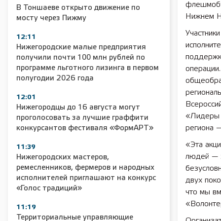
флешмобу
В Тоншаеве открыто движение по
Нижнем Н
мосту через Пижму
Участник
12:11
исполнит
Нижегородские малые предприятия
поддержк
получили почти 100 млн рублей по
программе льготного лизинга в первом
операции
полугодии 2026 года
общеобра
регионал
12:01
Всероссий
Нижегородцы до 16 августа могут
«Лидеры 
проголосовать за лучшие граффити
региона —
конкурсантов фестиваля «ФормАРТ»
«Эта акци
11:39
людей — 
Нижегородских мастеров,
ремесленников, фермеров и народных
безусловн
исполнителей приглашают на конкурс
двух поко
«Голос традиций»
что мы в
«Волонте
11:19
Территориальные управляющие
Организа