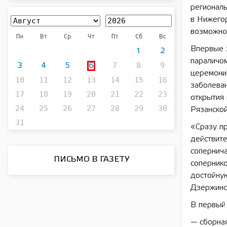
региональ
в Нижегор
возможнос
Пн
Вт
Ср
Чт
Пт
Сб
Вс
Впервые 
1
2
параличом
7
8
9
3
4
5
6
церемони
10
11
12
13
14
15
16
заболева
17
18
19
20
21
22
23
открытия
24
25
26
27
28
29
30
Рязанской
31
«Сразу пр
действите
сопернич
ПИСЬМО В ГАЗЕТУ
соперник
достойну
Дзержинс
В первый 
— сборная