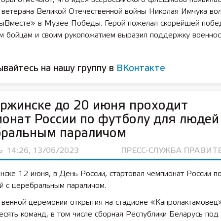
 ветерана Великой Отечественной войны Николая Имчука во
ыВместе» в Музее Победы. Герой пожелал скорейшей побе
 лет СОШ №2
2025 11 01 Земли
им бойцам и своим рукопожатием выразил поддержку военно
сельскохозяйственного назна
вайтесь на нашу группу в
ВКонтакте
ржинске до 20 июня проходит
онат России по футболу для людей
бральным параличом
Ь
14:26, 13/06/2023
ПРЕСС-СЛУЖБА ПРАВИТ
ске 12 июня, в День России, стартовал чемпионат России п
й с церебральным параличом.
твенной церемонии открытия на стадионе «Капролактамовец
есять команд, в том числе сборная Республики Беларусь под