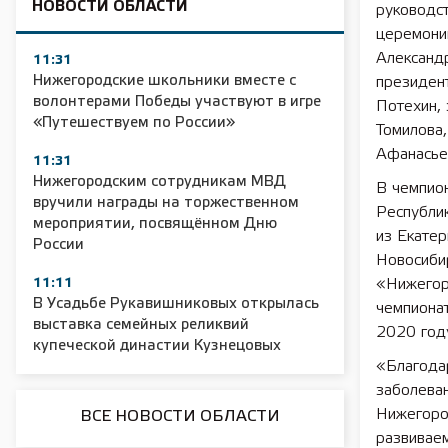
НОВОСТИ ОБЛАСТИ
руководст
церемони
Александ
11:31
Нижегородские школьники вместе с
президен
волонтерами Победы участвуют в игре
Потехин, 
«Путешествуем по России»
Томилова
Афанасье
11:31
Нижегородским сотрудникам МВД
В чемпио
вручили награды на торжественном
Республик
мероприятии, посвящённом Дню
из Екатер
России
Новосиби
11:11
«Нижегор
В Усадьбе Рукавишниковых открылась
чемпионат
выставка семейных реликвий
2020 год
купеческой династии Кузнецовых
«Благода
заболеван
Нижегоро
ВСЕ НОВОСТИ ОБЛАСТИ
развивае