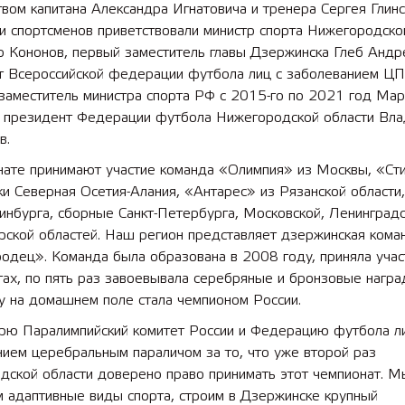
вом капитана Александра Игнатовича и тренера Сергея Глинс
и спортсменов приветствовали министр спорта Нижегородско
р Кононов, первый заместитель главы Дзержинска Глеб Андр
т Всероссийской федерации футбола лиц с заболеванием ЦП
заместитель министра спорта РФ с 2015-го по 2021 год Мар
, президент Федерации футбола Нижегородской области Вл
в.
нате принимают участие команда «Олимпия» из Москвы, «Ст
и Северная Осетия-Алания, «Антарес» из Рязанской области
инбурга, сборные Санкт-Петербурга, Московской, Ленинградс
рской областей. Наш регион представляет дзержинская кома
одец». Команда была образована в 2008 году, приняла учас
ах, по пять раз завоевывала серебряные и бронзовые наград
у на домашнем поле стала чемпионом России.
рю Паралимпийский комитет России и Федерацию футбола л
ием церебральным параличом за то, что уже второй раз
дской области доверено право принимать этот чемпионат. М
м адаптивные виды спорта, строим в Дзержинске крупный