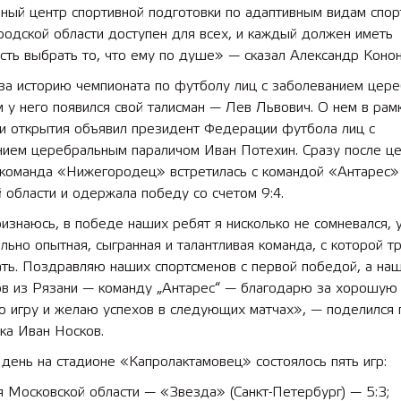
ный центр спортивной подготовки по адаптивным видам спор
одской области доступен для всех, и каждый должен иметь
ть выбрать то, что ему по душе» — сказал Александр Конон
за историю чемпионата по футболу лиц с заболеванием цер
 у него появился свой талисман — Лев Львович. О нем в рам
и открытия объявил президент Федерации футбола лиц с
нием церебральным параличом Иван Потехин. Сразу после ц
 команда «Нижегородец» встретилась с командой «Антарес»
 области и одержала победу со счетом 9:4.
изнаюсь, в победе наших ребят я нисколько не сомневался, у
льно опытная, сыгранная и талантливая команда, с которой т
ать. Поздравляю наших спортсменов с первой победой, а на
ов из Рязани — команду „Антарес“ — благодарю за хорошую
ю игру и желаю успехов в следующих матчах», — поделился 
ка Иван Носков.
день на стадионе «Капролактамовец» состоялось пять игр:
 Московской области — «Звезда» (Санкт-Петербург) — 5:3;