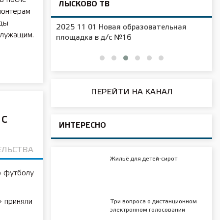
ЛЫСКОВО ТВ
лонтерам
ды
2025 11 01 Новая образовательная
служащим.
чения
площадка в д/с №16
ПЕРЕЙТИ НА КАНАЛ
 с
ИНТЕРЕСНО
ЕЛЬСТВА
Жильё для детей-сирот
о футболу
» приняли
Три вопроса о дистанционном
электронном голосовании