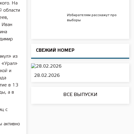
кого. На
й области
Избирателям расскажут про
еев,
выборы
 Иван
ина
адимир
СВЕЖИЙ НОМЕР
имул» из
, «Урал»
кой и
28.02.2026
нда
тие в 13
ы, а в
ВСЕ ВЫПУСКИ
иц с
ы активно