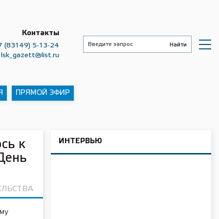
Контакты
7 (83149) 5-13-24
lsk_gazett@list.ru
Я
ПРЯМОЙ ЭФИР
ИНТЕРВЬЮ
сь к
День
ЕЛЬСТВА
ому