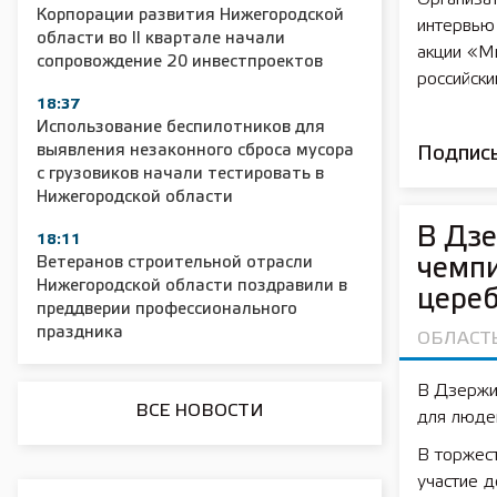
Корпорации развития Нижегородской
интервью
области во II квартале начали
акции «М
2025 11 01 Сельское хозяйство 2025
2025 11 01 55
сопровождение 20 инвестпроектов
российск
18:37
Использование беспилотников для
выявления незаконного сброса мусора
Подписы
с грузовиков начали тестировать в
Нижегородской области
В Дзе
18:11
Ветеранов строительной отрасли
чемпи
Нижегородской области поздравили в
цере
преддверии профессионального
праздника
ОБЛАСТ
В Дзержин
ВСЕ НОВОСТИ
для люде
В торжес
участие д