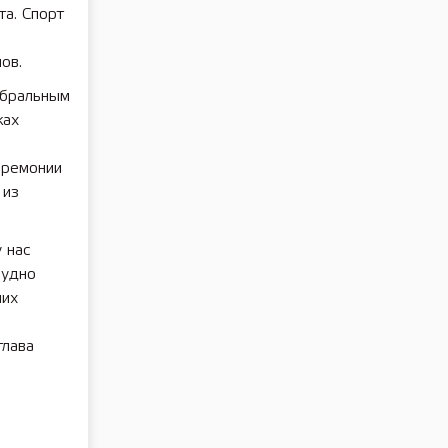
та. Спорт
ов.
ебральным
ках
еремонии
 из
 нас
рудно
ших
глава