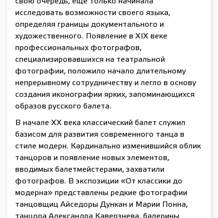
свою очередь, еще только начинала
исследовать возможности своего языка,
определяя границы документального и
художественного. Появление в XIX веке
профессиональных фотографов,
специализировавшихся на театральной
фотографии, положило начало длительному
непрерывному сотрудничеству и легло в основу
создания иконографии ярких, запоминающихся
образов русского балета.
В начале ХХ века классический балет служил
базисом для развития современного танца в
стиле модерн. Кардинально изменившийся облик
танцоров и появление новых элементов,
вводимых балетмейстерами, захватили
фотографов. В экспозиции «От классики до
модерна» представлены редкие фотографии
танцовщиц Айседоры Дункан и Марии Понна,
танцора Александра Каверзнева, балерины