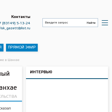
Контакты
7 (83149) 5-13-24
lsk_gazett@list.ru
Я
ПРЯМОЙ ЭФИР
ме в Шанхае
ИНТЕРВЬЮ
ный
анхае
ЕЛЬСТВА
сказал