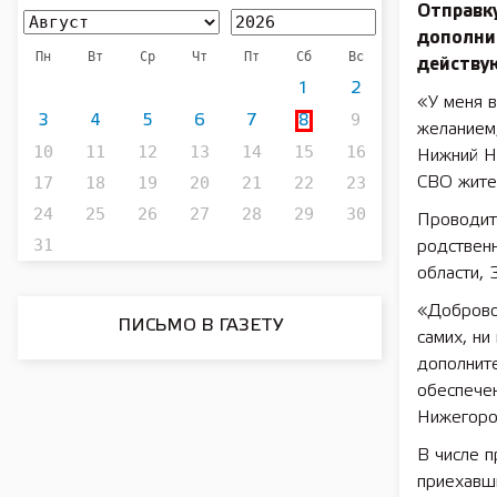
Отправк
дополни
Пн
Вт
Ср
Чт
Пт
Сб
Вс
действу
1
2
«У меня в
9
3
4
5
6
7
8
желанием
10
11
12
13
14
15
16
Нижний Н
17
18
19
20
21
22
23
СВО жител
24
25
26
27
28
29
30
Проводит
31
родственн
области, 
«Доброво
ПИСЬМО В ГАЗЕТУ
самих, ни
дополните
обеспече
Нижегоро
В числе 
приехавши