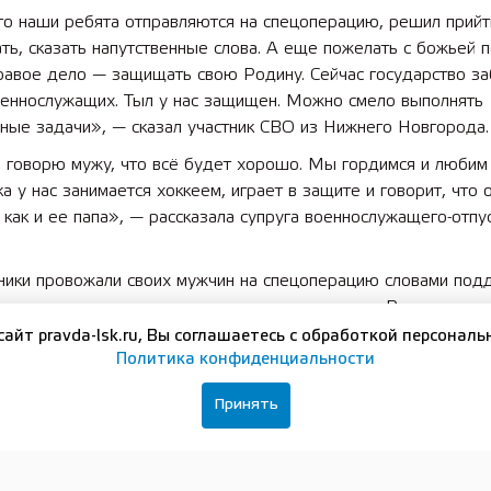
то наши ребята отправляются на спецоперацию, решил прийт
ть, сказать напутственные слова. А еще пожелать с божьей
равое дело — защищать свою Родину. Сейчас государство за
оеннослужащих. Тыл у нас защищен. Можно смело выполнять
ные задачи», — сказал участник СВО из Нижнего Новгорода.
а говорю мужу, что всё будет хорошо. Мы гордимся и любим
ка у нас занимается хоккеем, играет в защите и говорит, что 
 как и ее папа», — рассказала супруга военнослужащего-отпу
ники провожали своих мужчин на спецоперацию словами под
провожаем мужа сестры, он подписал контракт. Решение для
ым, но вся семья им гордится. И мужем своим я горжусь, он
сайт pravda-lsk.ru, Вы соглашаетесь с обработкой персональ
анный, с октября служит. Как только началась частичная моб
Политика конфиденциальности
сказал: „Если повестка придет, я прятаться не буду“.
Принять
правкой на учебные полигоны будущие военнослужащие про
сию, инструктаж, заключили контракты. Каждому собрали «р
ора», в котором вещи первой необходимости и дополнительн