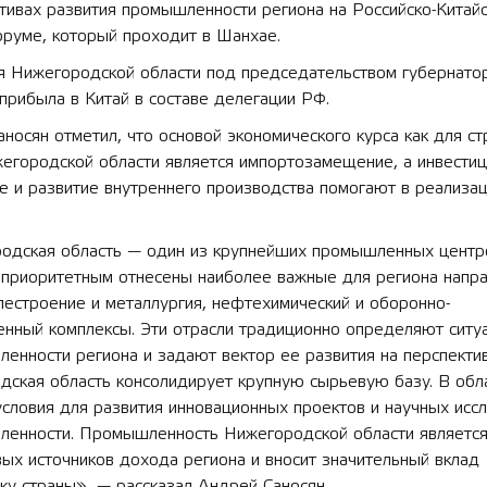
тивах развития промышленности региона на Российско-Китай
оруме, который проходит в Шанхае.
я Нижегородской области под председательством губернато
прибыла в Китай в составе делегации РФ.
носян отметил, что основой экономического курса как для ст
егородской области является импортозамещение, а инвестиц
е и развитие внутреннего производства помогают в реализац
одская область — один из крупнейших промышленных центр
К приоритетным отнесены наиболее важные для региона напр
естроение и металлургия, нефтехимический и оборонно-
нный комплексы. Эти отрасли традиционно определяют ситу
ленности региона и задают вектор ее развития на перспек
дская область консолидирует крупную сырьевую базу. В обл
словия для развития инновационных проектов и научных исс
ленности. Промышленность Нижегородской области являетс
ых источников дохода региона и вносит значительный вклад
ку страны», — рассказал Андрей Саносян.