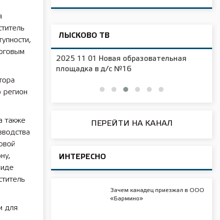
я
ститель
ЛЫСКОВО ТВ
тупности,
логовым
2025 11 01 Новая образовательная
чения
площадка в д/с №16
тора
о регион
а также
ПЕРЕЙТИ НА КАНАЛ
зводства
овой
ну,
ИНТЕРЕСНО
виде
ститель
Зачем канадец приезжал в ООО
«Бармино»
и для