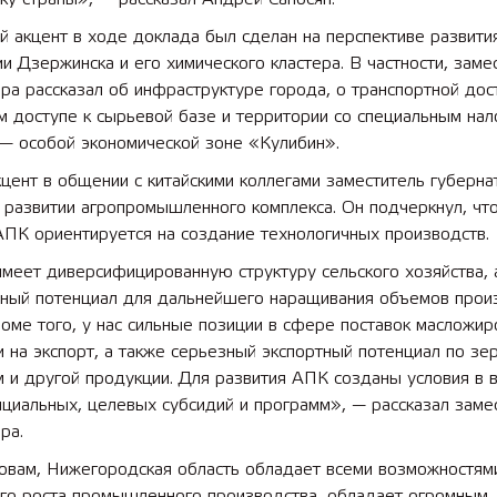
 акцент в ходе доклада был сделан на перспективе развити
и Дзержинска и его химического кластера. В частности, заме
ра рассказал об инфраструктуре города, о транспортной дос
м доступе к сырьевой базе и территории со специальным на
 лет СОШ №2
2025 11 01 Земли
— особой экономической зоне «Кулибин».
сельскохозяйственного назна
цент в общении с китайскими коллегами заместитель губерна
 развитии агропромышленного комплекса. Он подчеркнул, чт
АПК ориентируется на создание технологичных производств.
меет диверсифицированную структуру сельского хозяйства, 
ьный потенциал для дальнейшего наращивания объемов прои
оме того, у нас сильные позиции в сфере поставок масложир
 на экспорт, а также серьезный экспортный потенциал по зер
 и другой продукции. Для развития АПК созданы условия в 
циальных, целевых субсидий и программ», — рассказал заме
ра.
ловам, Нижегородская область обладает всеми возможностям
ого роста промышленного производства, обладает огромным