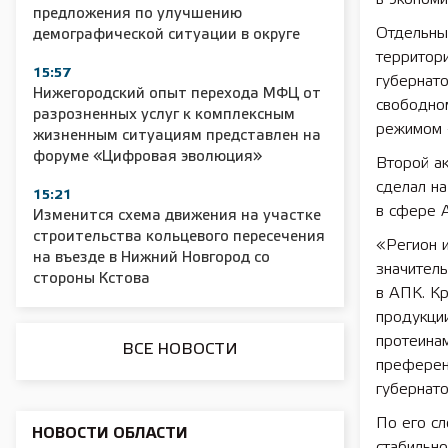
предложения по улучшению
Отдельный
демографической ситуации в округе
территори
15:57
губернато
Нижегородский опыт перехода МФЦ от
свободно
разрозненных услуг к комплексным
2025 11 01 Сельское хозяйство 2025
2025 11 01 55
режимом 
жизненным ситуациям представлен на
форуме «Цифровая эволюция»
Второй ак
сделал на
15:21
в сфере 
Изменится схема движения на участке
строительства кольцевого пересечения
«Регион и
на въезде в Нижний Новгород со
значител
стороны Кстова
в АПК. Кр
продукции
протеинам
ВСЕ НОВОСТИ
преферен
губернато
По его с
НОВОСТИ ОБЛАСТИ
стабильн