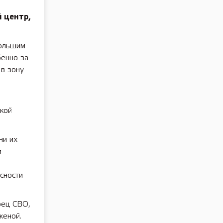
 центр,
большим
бенно за
в зону
ской
ни их
и
сности
оец СВО,
женой.