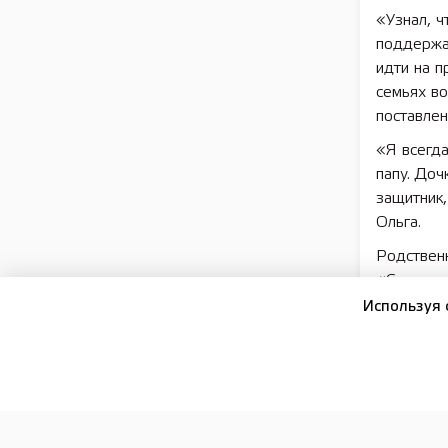
«Узнал, ч
поддержа
идти на п
семьях в
поставлен
«Я всегд
папу. Доч
защитник,
Ольга.
Родствен
«Сегодня 
неожиданн
Используя 
мобилизов
он сразу 
Перед от
медкомис
губернат