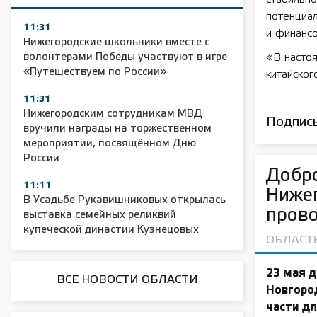
потенциал
11:31
и финанс
Нижегородские школьники вместе с
волонтерами Победы участвуют в игре
«В настоя
«Путешествуем по России»
китайског
11:31
Нижегородским сотрудникам МВД
Подписы
вручили награды на торжественном
мероприятии, посвящённом Дню
России
Добро
11:11
Нижег
В Усадьбе Рукавишниковых открылась
прово
выставка семейных реликвий
купеческой династии Кузнецовых
ОБЛАСТ
23 мая 
ВСЕ НОВОСТИ ОБЛАСТИ
Новгород
части дл