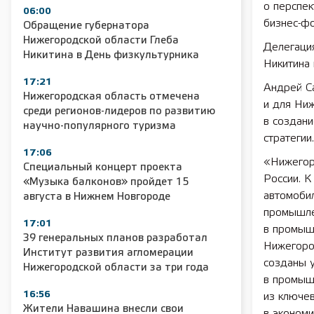
о перспек
06:00
бизнес-ф
Обращение губернатора
Нижегородской области Глеба
Делегаци
Никитина в День физкультурника
Никитина 
17:21
Андрей Са
Нижегородская область отмечена
и для Ниж
среди регионов-лидеров по развитию
в создани
научно-популярного туризма
стратегии.
17:06
«Нижегор
Специальный концерт проекта
России. 
«Музыка балконов» пройдет 15
автомобил
августа в Нижнем Новгороде
промышле
17:01
в промыш
39 генеральных планов разработал
Нижегоро
Институт развития агломерации
созданы у
Нижегородской области за три года
в промыш
16:56
из ключев
Жители Навашина внесли свои
в экономи