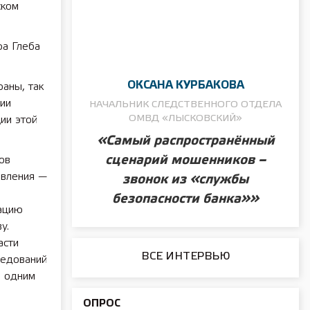
ском
ра Глеба
ОКСАНА КУРБАКОВА
раны, так
ии
НАЧАЛЬНИК СЛЕДСТВЕННОГО ОТДЕЛА
ОМВД «ЛЫСКОВСКИЙ»
ии этой
«Самый распространённый
сценарий мошенников –
ов
авления —
звонок из «службы
безопасности банка»»
ацию
тиву.
асти
ВСЕ ИНТЕРВЬЮ
ледований
я одним
ОПРОС