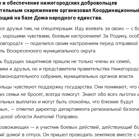
у и обеспечение нижегородских добровольцев
тельным снаряжением организовал Координационный
ющий на базе Дома народного единства.
се друзья там, на спецоперации. Иду воевать за своих — с 
, хорошими чувствами, боевым настроением! За Родину, осо
овгород!» — поделился своим настроением перед отправкой 
ь Воскресенского муниципального округа.
ь будущих защитников пришли не только члены их семей,
ики и друзья, но и представители правительства Нижегород
Законодательного собрания, муниципальных органов власти.
льцы чувствуют поддержку государства. Они понимают, что 
 их семьи не бросят, всегда помогут. Знают обо всех льготах 
льных выплатах и могут быть спокойны, что близкие будут
ны», — отметил директор департамента региональной безопа
дской области Анатолий Поправко.
провожающих — и участник боевых действий, действующий б
й домой в отпуск. Он пришел проводить земляков вместе с 