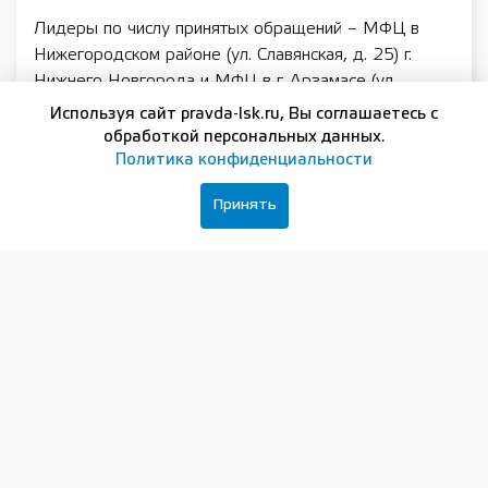
Лидеры по числу принятых обращений – МФЦ в
Нижегородском районе (ул. Славянская, д. 25) г.
Нижнего Новгорода и МФЦ в г. Арзамасе (ул.
Кирова, д. 27А).
Используя сайт pravda-lsk.ru, Вы соглашаетесь с
обработкой персональных данных.
«Систематическое обучение специалистов МФЦ – не
Политика конфиденциальности
просто обязательная процедура, а стратегическая
инвестиция в качество услуг. Мы проводим
Принять
постоянную совместную работу: организуем
семинары, вебинары и инструктажи по всем
актуальным изменениям в законодательстве, по
сложным случаям в практике и по тонкостям работы
с документацией. Наша общая задача – чтобы
каждый специалист в любом МФЦ области мог
грамотно проконсультировать заявителя, корректно
принять документы и минимизировать риски
приостановок или отказов», — отметила
руководитель Управления Росреестра по
Нижегородской области Оксана Штейн.