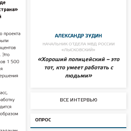
оде
страна»
й
о проекта
АЛЕКСАНДР ЗУДИН
были
НАЧАЛЬНИК ОТДЕЛА МВД РОССИИ
оцентов
«ЛЫСКОВСКИЙ»
. Это
«Хороший полицейский – это
дов 1 500
тот, кто умеет работать с
бя
людьми»
вершения
асс,
работку
ВСЕ ИНТЕРВЬЮ
дится
 образом
ОПРОС
 задачам,