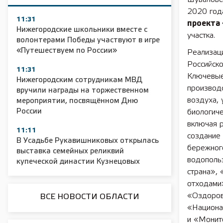
2020 год
11:31
проекта
Нижегородские школьники вместе с
участка.
волонтерами Победы участвуют в игре
«Путешествуем по России»
Реализац
Российск
11:31
Ключевые
Нижегородским сотрудникам МВД
производс
вручили награды на торжественном
воздуха, 
мероприятии, посвящённом Дню
России
биологиче
включая р
11:11
создание
В Усадьбе Рукавишниковых открылась
бережног
выставка семейных реликвий
водополь
купеческой династии Кузнецовых
страна»,
отходами
«Оздоров
ВСЕ НОВОСТИ ОБЛАСТИ
«Национа
и «Монит