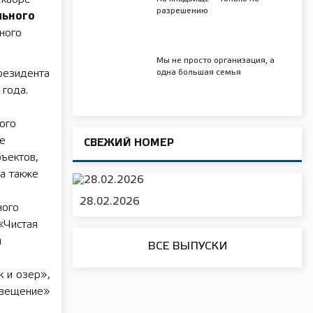
разрешению
льного
ного
Мы не просто организация, а
резидента
одна большая семья
 года.
ого
ие
СВЕЖИЙ НОМЕР
ъектов,
 а также
28.02.2026
ного
«Чистая
и
ВСЕ ВЫПУСКИ
 и озер»,
свещение»