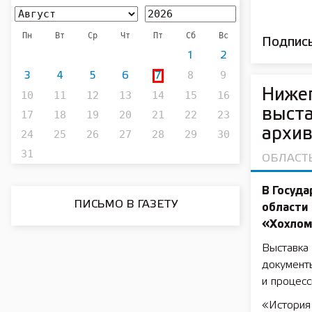
Пн
Вт
Ср
Чт
Пт
Сб
Вс
Подписы
1
2
8
9
3
4
5
6
7
Нижег
10
11
12
13
14
15
16
выста
17
18
19
20
21
22
23
архи
24
25
26
27
28
29
30
31
ОБЛАСТ
В Госуд
ПИСЬМО В ГАЗЕТУ
области
«Хохломс
Выставка 
документ
и процесс
«История