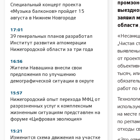
промзоне
Специальный концерт проекта
выездно
«Музыка балконов» пройдет 15
заявил 
августа в Нижнем Новгороде
области
17:01
«Несанкц
39 генеральных планов разработал
Институт развития агломерации
„Чистая с
Нижегородской области за три года
выявлены
от проект
16:56
объективн
Жители Навашина внесли свои
тысяч, ил
предложения по улучшению
обязатель
демографической ситуации в округе
работ по 
15:57
Технолог
Нижегородский опыт перехода МФЦ от
разрозненных услуг к комплексным
использу
жизненным ситуациям представлен на
на месте 
форуме «Цифровая эволюция»
по реглам
отходы св
15:21
Изменится схема движения на участке
«Это отве