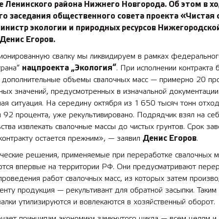
 Ленинского района Нижнего Новгорода. Об этом в х
го заседания общественного совета проекта «Чистая 
министр экологии и природных ресурсов Нижегородско
Денис Егоров
.
ионированную свалку мы ликвидируем в рамках федеральног
трана“
нацпроекта „Экология“
. При исполнении контракта 
 дополнительные объемы свалочных масс — примерно 20 пр
ных значений, предусмотренных в изначальной документации
ая ситуация. На середину октября из 1 650 тысяч тонн отхо
и 92 процента, уже рекультивировано. Подрядчик взял на се
ства извлекать свалочные массы до чистых грунтов. Срок за
контракту остается прежним», — заявил
Денис Егоров
.
ические решения, применяемые при переработке свалочных м
ются впервые на территории РФ. Они предусматривают пере
проведения работ свалочных масс, из которых затем произво
енту продукция — рекультивант для обратной засыпки. Таким
алки утилизируются и вовлекаются в хозяйственный оборот.
чает принципам экономики замкнутого цикла — всем целям и