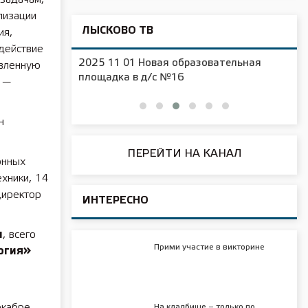
лизации
ЛЫСКОВО ТВ
ия,
здействие
2025 11 01 Новая образовательная
овленную
чения
площадка в д/с №16
 —
н
ПЕРЕЙТИ НА КАНАЛ
онных
хники, 14
директор
ИНТЕРЕСНО
н
, всего
Прими участие в викторине
огия»
екабре
На кладбище – только по