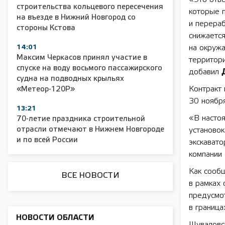
строительства кольцевого пересечения
которые 
на въезде в Нижний Новгород со
и перераб
стороны Кстова
снижается
2025 11 01 Сельское хозяйство 2025
2025 11 01 55
14:01
на окруж
Максим Черкасов принял участие в
территори
спуске на воду восьмого пассажирского
добавил
судна на подводных крыльях
Контракт
«Метеор-120Р»
30 ноябр
13:21
«В насто
70-летие праздника строительной
отрасли отмечают в Нижнем Новгороде
установок
и по всей России
экскавато
компании
Как сооб
ВСЕ НОВОСТИ
в рамках
предусмо
в граница
НОВОСТИ ОБЛАСТИ
Шуваловск