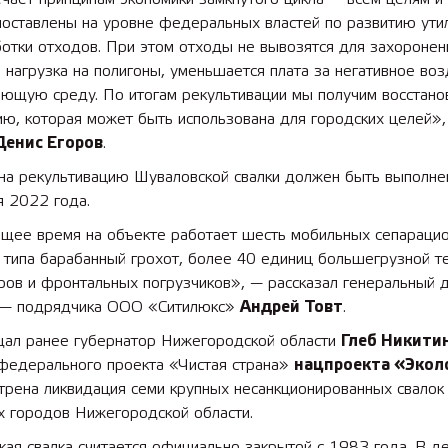
поставлены на уровне федеральных властей по развитию ути
отки отходов. При этом отходы не вывозятся для захоронен
 нагрузка на полигоны, уменьшается плата за негативное во
 лет СОШ №2
2025 11 01 Земли
ающую среду. По итогам рекультивации мы получим восстан
сельскохозяйственного назна
ю, которая может быть использована для городских целей»,
Денис Егоров
.
 на рекультивацию Шуваловской свалки должен быть выполне
я 2022 года.
ящее время на объекте работает шесть мобильных сепараци
 типа барабанный грохот, более 40 единиц большегрузной те
ров и фронтальных погрузчиков», — рассказал генеральный 
 — подрядчика ООО «Ситилюкс»
Андрей Товт
.
щал ранее губернатор Нижегородской области
Глеб Никити
 федерального проекта «Чистая страна»
нацпроекта «Экол
трена ликвидация семи крупных несанкционированных свалок
х городов Нижегородской области.
ая свалка считается официально закрытой с 1983 года. В д