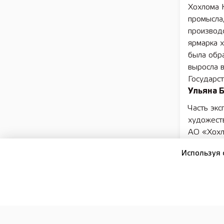
Хохлома К
промысла,
производс
ярмарка х
была обр
выросла в
Государс
Ульяна Б
Часть экс
художест
АО «Хохл
художест
Используя 
выпускае
утилитарн
За время 
технолог
изготовле
с приёмки