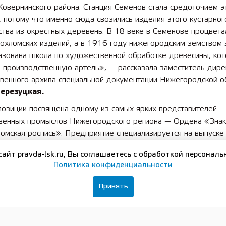
овернинского района. Станция Семенов стала средоточием э
 потому что именно сюда свозились изделия этого кустарног
тва из окрестных деревень. В 18 веке в Семенове процвета
охломских изделий, а в 1916 году нижегородским земством 
азована школа по художественной обработке древесины, кот
 производственную артель», — рассказала заместитель дире
твенного архива специальной документации Нижегородской о
ерезуцкая.
позиции посвящена одному из самых ярких представителей
венных промыслов Нижегородского региона — Ордена «Зна
омская роспись». Предприятие специализируется на выпуске
венных изделий из дерева с хохломской росписью. Ассортим
сайт pravda-lsk.ru, Вы соглашаетесь с обработкой персональ
мой продукции насчитывает более 1 800 наименований издел
Политика конфиденциальности
ого и декоративно-сувенирного назначения.
сотрудничества предприятия и архива на постоянное хранени
Принять
ическая документация предприятия, отражающая процессы
ния токарных изделий из дерева с хохломской росписью, нач
 полуфабриката и заканчивая транспортировкой изделий на с