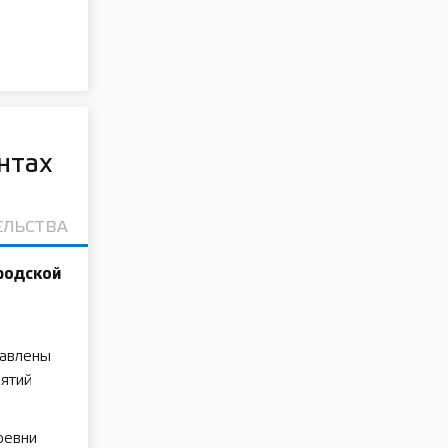
нтах
ЕЛЬСТВА
родской
тавлены
ятий
ревни