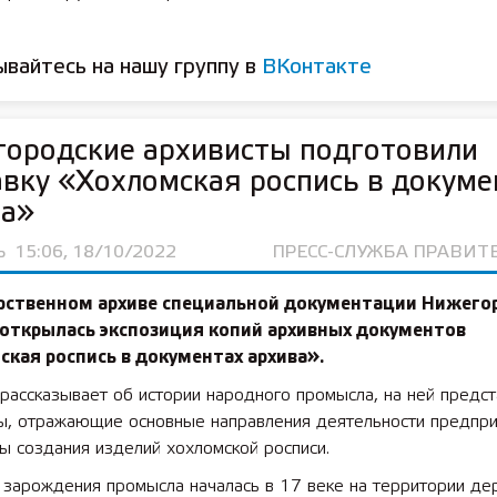
вайтесь на нашу группу в
ВКонтакте
ородские архивисты подготовили
вку «Хохломская роспись в докуме
ва»
Ь
15:06, 18/10/2022
ПРЕСС-СЛУЖБА ПРАВИТ
арственном архиве специальной документации Нижего
 открылась экспозиция копий архивных документов
кая роспись в документах архива».
рассказывает об истории народного промысла, на ней предс
ы, отражающие основные направления деятельности предпри
ы создания изделий хохломской росписи.
 зарождения промысла началась в 17 веке на территории де