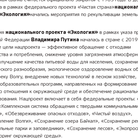
а в рамках федерального проекта «Чистая страна»
национа
 «Экология»
начались мероприятия по рекультивации земель
ия
национального проекта
«Экология»
в рамках указа п
ой Федерации
Владимира Путина
началась в стране с 2019
 цели нацпроекта — эффективное обращение с отходами
тва и потребления, снижение уровня загрязнения атмосферн
улучшение качества питьевой воды для населения, сохранен
ского разнообразия, экологическое оздоровление водных об
еку Волгу, внедрение новых технологий в лесном хозяйстве,
 образовательных программ, направленных на формирование
о отношения к окружающей среде и обеспечение рациональ
зования. Нацпроект включает в себя федеральные проекты: 
 «Комплексная система обращения с твердыми коммунальным
», «Обезвреживание опасных отходов», «Чистый воздух»,
ление Волги», «Сохранение озера Байкал», «Сохранение рек
льные парки и заповедники», «Сохранение лесов», «Экопро
оринг окружающей среды».